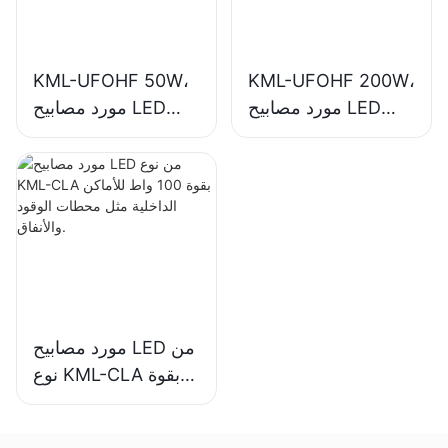
KML-UFOHF 50W،
KML-UFOHF 200W،
مورد مصابيح LED
مورد مصابيح LED
عالية الإضاءة للإضاءة
عالية الإضاءة للمصانع
الداخلية في قاعات
الصناعية والمستودعات
المعارض والصالات
وتطبيقات الإضاءة
الرياضية وما إلى ذلك.
الداخلية الأخرى.
مورد مصابيح LED من
نوع KML-CLA بقوة
100 واط للأماكن
الداخلية مثل محطات