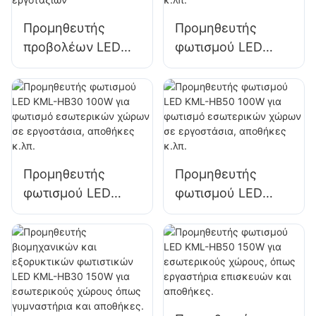
Προμηθευτής
Προμηθευτής
προβολέων LED
φωτισμού LED
KML-FL2C 400W
KML-HB40 100W
για εξωτερικές
για φωτισμό
προσόψεις κτιρίων
εσωτερικών
και φωτισμό
χώρων σε
εργοταξίων
εργοστάσια,
αποθήκες κ.λπ.
Προμηθευτής
Προμηθευτής
φωτισμού LED
φωτισμού LED
KML-HB30 100W
KML-HB50 100W
για φωτισμό
για φωτισμό
εσωτερικών
εσωτερικών
χώρων σε
χώρων σε
εργοστάσια,
εργοστάσια,
αποθήκες κ.λπ.
αποθήκες κ.λπ.