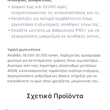
Διαρκεί έως και 50.000 ώρες,
ελαχιστοποιώντας τις αντικαταστάσεις και τη
συντήρηση σε περιοχές με υψηλή οροφή ή
Κατάλληλο για σκληρά περιβάλλοντα όπως
δυσπρόσιτες περιοχές.
εργοστάσια ή εξωτερικές αποθήκες λόγω της
ανθεκτικής κατασκευής του.
Επιλέξτε μοντέλα με βαθμολογία IP65+ για να
εξασφαλίσετε μακροζωία σε συνθήκες σκόνης
ή υγρασίας.
Υψηλή φωτεινότητα
Αποδίδει 18.000-20.000 lumen, παρέχοντας ομοιόμορφο
φωτισμό για εκτεταμένους χώρους όπως γυμναστήρια ή
υπόστεγα αεροσκαφών.
Ανώτεροι από τους λαμπτήρες αλογονιδίων μετάλλων
400W, καταναλώνοντας παράλληλα λιγότερη ενέργεια,
εξασφαλίζοντας φωτεινότερο και καθαρότερο φωτισμό.
Χρησιμοποιήστε ρυθμιζόμενες βάσεις στήριξης για να
κατευθύνετε το φως όπου χρειάζεται, μειώνοντας την
αντανάκλαση και τα θερμά σημεία.
Σχετικά Προϊόντα