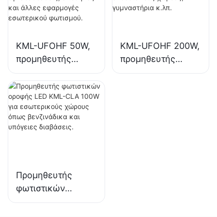
άλλες εφαρμογές
εγκαταστάσεις,
εσωτερικού
γυμναστήρια κ.λπ.
φωτισμού.
KML-UFOHF 50W,
KML-UFOHF 200W,
προμηθευτής
προμηθευτής
φωτιστικών LED
φωτιστικών LED
υψηλής ευκρίνειας
υψηλής ευκρίνειας
για βιομηχανικές
για εσωτερικό
εγκαταστάσεις,
φωτισμό σε
αποθήκες και
εκθεσιακούς
άλλες εφαρμογές
χώρους,
εσωτερικού
γυμναστήρια κ.λπ.
φωτισμού.
Προμηθευτής
φωτιστικών
οροφής LED KML-
CLA 100W για