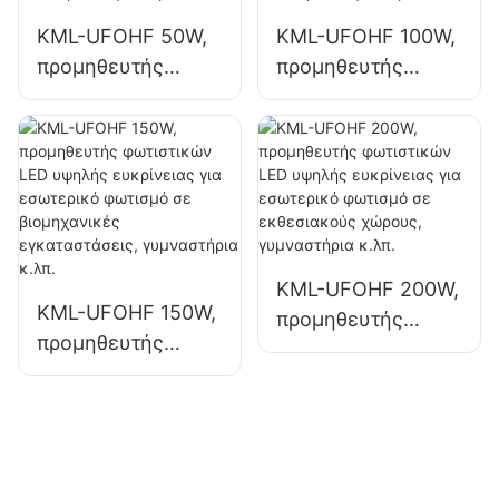
KML-UFOHF 50W,
KML-UFOHF 100W,
προμηθευτής
προμηθευτής
φωτιστικών LED
φωτιστικών LED
υψηλής ευκρίνειας
υψηλής ποιότητας
για βιομηχανικές
για βιομηχανικές
εγκαταστάσεις,
εγκαταστάσεις,
αποθήκες και
αποθήκες και
άλλες εφαρμογές
άλλες εφαρμογές
εσωτερικού
εσωτερικού
KML-UFOHF 200W,
φωτισμού.
φωτισμού.
KML-UFOHF 150W,
προμηθευτής
προμηθευτής
φωτιστικών LED
φωτιστικών LED
υψηλής ευκρίνειας
υψηλής ευκρίνειας
για εσωτερικό
για εσωτερικό
φωτισμό σε
φωτισμό σε
εκθεσιακούς
βιομηχανικές