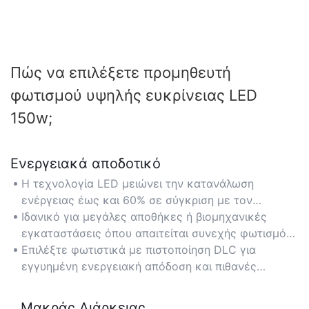
Πώς να επιλέξετε προμηθευτή
φωτισμού υψηλής ευκρίνειας LED
150w;
Ενεργειακά αποδοτικό
Η τεχνολογία LED μειώνει την κατανάλωση
ενέργειας έως και 60% σε σύγκριση με τον
παραδοσιακό φωτισμό, μειώνοντας σημαντικά τους
Ιδανικό για μεγάλες αποθήκες ή βιομηχανικές
λογαριασμούς ηλεκτρικού ρεύματος.
εγκαταστάσεις όπου απαιτείται συνεχής φωτισμός
για εκτεταμένες ώρες.
Επιλέξτε φωτιστικά με πιστοποίηση DLC για
εγγυημένη ενεργειακή απόδοση και πιθανές
εκπτώσεις σε λογαριασμούς κοινής ωφέλειας.
Μακράς Διάρκειας