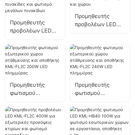
και βοήθειας σε
πινακίδες και
καταστροφές
φωτισμό μεγάλων
Προμηθευτής
πινακίδων
Προμηθευτής
προβολέων LED
προβολέων LED
KML-FL2C 150W
KML-FL2C 100W
για εξωτερικό
για εξωτερικές
φωτισμό τοίχου
διαφημιστικές
και χώρου
πινακίδες και
φωτισμό μεγάλων
πινακίδων
Προμηθευτής
Προμηθευτής
φωτισμού
φωτισμού
εξωτερικού χώρου
εξωτερικού χώρου
στάθμευσης και
στάθμευσης και
αποθήκης KML-
αποθήκης KML-
FL2C 200W LED
FL2C 240W LED
πλημμύρας
πλημμύρας