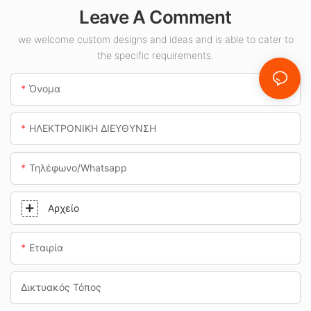
Leave A Comment
εσωτερικούς
χώρους όπως
we welcome custom designs and ideas and is able to cater to
βενζινάδικα και
the specific requirements.
υπόγειες
διαβάσεις.
Όνομα
ΗΛΕΚΤΡΟΝΙΚΗ ΔΙΕΥΘΥΝΣΗ
Τηλέφωνο/whatsapp
Αρχείο
Εταιρία
Δικτυακός Τόπος