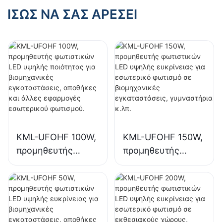
χώρους,
εγκαταστάσεις,
ΊΣΩΣ ΝΑ ΣΑΣ ΑΡΈΣΕΙ
γυμναστήρια κ.λπ.
γυμναστήρια κ.λπ.
KML-UFOHF 100W,
KML-UFOHF 150W,
προμηθευτής
προμηθευτής
φωτιστικών LED
φωτιστικών LED
υψηλής ποιότητας
υψηλής ευκρίνειας
για βιομηχανικές
για εσωτερικό
εγκαταστάσεις,
φωτισμό σε
αποθήκες και
βιομηχανικές