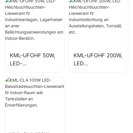
n-Liwwerant fir
n-Liwwerant fir
Industrieanlagen,
Indoorbeliichtung
Lagerhaiser an
an
aner
Industrieanlagen,
Beliichtungsanwen
Turnsäll, etc.
dungen am Indoor-
Beräich.
KML-UFOHF 50W,
KML-UFOHF 200W,
LED-
LED
Héichbuchtluuchte
Héichbuchtluuchte
n-Liwwerant fir
n-Liwwerant fir
Industrieanlagen,
Indoorbeliichtung
Lagerhaiser an
an
aner
Ausstellungshalen,
Beliichtungsanwen
Turnsäll, etc.
dungen am Indoor-
Beräich.