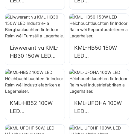
LED
LED
Héichbuchtluuchte
Héichbuchtluuchte
n fir d'Beliichtung
n fir d'Beliichtung
vun Indoor Raim a
vun Indoor Raim a
Fabriken,
Fabriken,
Lagerhaiser, etc.
Lagerhaiser, etc.
Liwwerant vu KML-
KML-HB50 150W
HB30 150W LED
LED
Industrie- a
Héichbuchtluuchte
Biergbauluuchten
n fir Indoor Raim
fir Indoor Raim wéi
wéi
Turnsäll a
Reparaturatelieren
Lagerhale.
a Lagerhaiser.
KML-HB52 100W
KML-UFOHA 100W
LED
LED
Héichbuchtluuchte
Héichbuchtluuchte
n fir Indoor Raim
n fir Indoor Raim