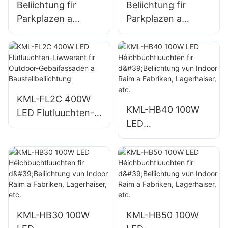
Beliichtung fir
Beliichtung fir
Parkplazen a
Parkplazen a
Lagerhaiser am
Lagerhaiser am
Fräien KML-FL2C
Fräien KML-FL2C
200W LED
240W LED
Flutluuchten
Flutluuchten
Liwwerant
Liwwerant
KML-FL2C 400W
KML-HB40 100W
LED Flutluuchten-
LED
Liwwerant fir
Héichbuchtluuchte
Outdoor-
n fir d'Beliichtung
Gebaifassaden a
vun Indoor Raim a
Baustellbeliichtung
Fabriken,
Lagerhaiser, etc.
KML-HB30 100W
KML-HB50 100W