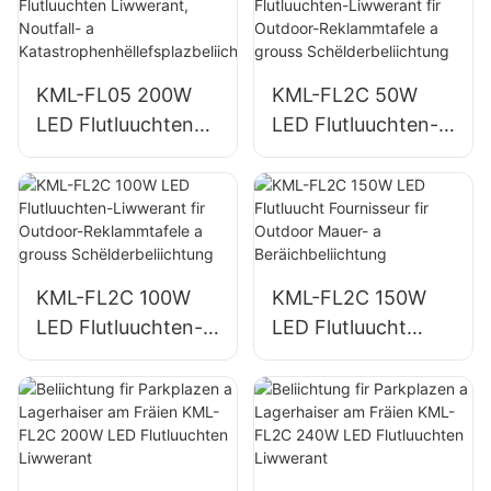
Baustellenbeliichtu
Lagerberäicher
ng
Beliichtung
KML-FL05 200W
KML-FL2C 50W
LED Flutluuchten
LED Flutluuchten-
Liwwerant,
Liwwerant fir
Noutfall- a
Outdoor-
Katastrophenhëllef
Reklammtafele a
splazbeliichtung
grouss
Schëlderbeliichtung
KML-FL2C 100W
KML-FL2C 150W
LED Flutluuchten-
LED Flutluucht
Liwwerant fir
Fournisseur fir
Outdoor-
Outdoor Mauer- a
Reklammtafele a
Beräichbeliichtung
grouss
Schëlderbeliichtung