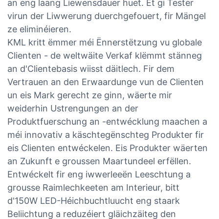
an eng laang Liewensdauer huet. Et gi Tester
virun der Liwwerung duerchgefouert, fir Mängel
ze eliminéieren.
KML kritt ëmmer méi Ënnerstëtzung vu globale
Clienten - de weltwäite Verkaf klëmmt stänneg
an d'Clientebasis wiisst däitlech. Fir dem
Vertrauen an den Erwaardunge vun de Clienten
un eis Mark gerecht ze ginn, wäerte mir
weiderhin Ustrengungen an der
Produktfuerschung an -entwécklung maachen a
méi innovativ a käschtegënschteg Produkter fir
eis Clienten entwéckelen. Eis Produkter wäerten
an Zukunft e groussen Maartundeel erfëllen.
Entwéckelt fir eng iwwerleeën Leeschtung a
grousse Raimlechkeeten am Interieur, bitt
d'150W LED-Héichbuchtluucht eng staark
Beliichtung a reduzéiert gläichzäiteg den