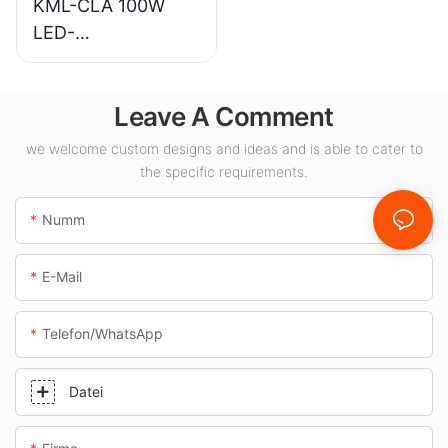
KML-CLA 100W
LED-
Balustradeluuchten
-Liwwerant fir
Leave A Comment
Indoor-Raum wéi
Tankstellen an
we welcome custom designs and ideas and is able to cater to
Ënnerféierungen.
the specific requirements.
Numm
E-Mail
Telefon/WhatsApp
Datei