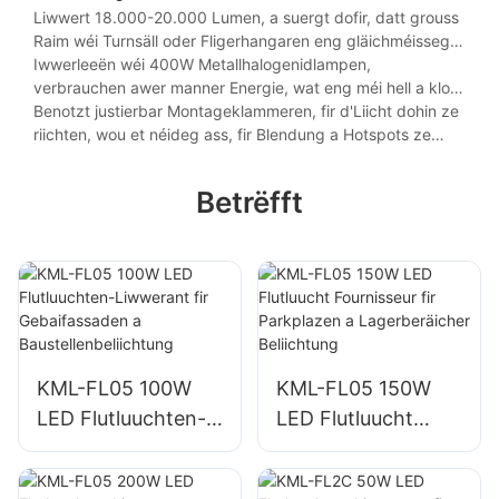
Liwwert 18.000-20.000 Lumen, a suergt dofir, datt grouss
Raim wéi Turnsäll oder Fligerhangaren eng gläichméisseg
Beliichtung hunn.
Iwwerleeën wéi 400W Metallhalogenidlampen,
verbrauchen awer manner Energie, wat eng méi hell a kloer
Beliichtung garantéiert.
Benotzt justierbar Montageklammeren, fir d'Liicht dohin ze
riichten, wou et néideg ass, fir Blendung a Hotspots ze
reduzéieren.
Betrëfft
KML-FL05 100W
KML-FL05 150W
LED Flutluuchten-
LED Flutluucht
Liwwerant fir
Fournisseur fir
Gebaifassaden a
Parkplazen a