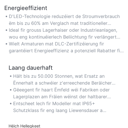
Energieeffizient
D'LED-Technologie reduzéiert de Stroumverbrauch
ëm bis zu 60% am Verglach mat traditioneller
Beliichtung, wouduerch d'Stroumkäschte däitlech
Ideal fir grouss Lagerhaiser oder Industrieanlagen,
erofgesat ginn.
wou eng kontinuéierlech Beliichtung fir verlängert
Stonnen erfuerderlech ass.
Wielt Armaturen mat DLC-Zertifizéierung fir
garantéiert Energieeffizienz a potenziell Rabatter fir
Energieversuergung.
Laang dauerhaft
Hält bis zu 50.000 Stonnen, wat Ersatz an
Ënnerhalt a schwéier z'erreechende Beräicher
miniméiert.
Gëeegent fir haart Ëmfeld wéi Fabriken oder
Lagerplazen am Fräien wéinst der haltbarer
Konstruktioun.
Entscheet Iech fir Modeller mat IP65+
Schutzklass fir eng laang Liewensdauer a
staubegen oder fiichten Ëmstänn ze
garantéieren.
Héich Hellegkeet