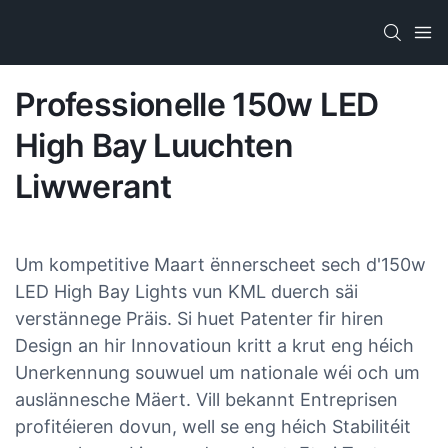
Professionelle 150w LED
High Bay Luuchten
Liwwerant
Um kompetitive Maart ënnerscheet sech d'150w
LED High Bay Lights vun KML duerch säi
verstännege Präis. Si huet Patenter fir hiren
Design an hir Innovatioun kritt a krut eng héich
Unerkennung souwuel um nationale wéi och um
auslännesche Mäert. Vill bekannt Entreprisen
profitéieren dovun, well se eng héich Stabilitéit