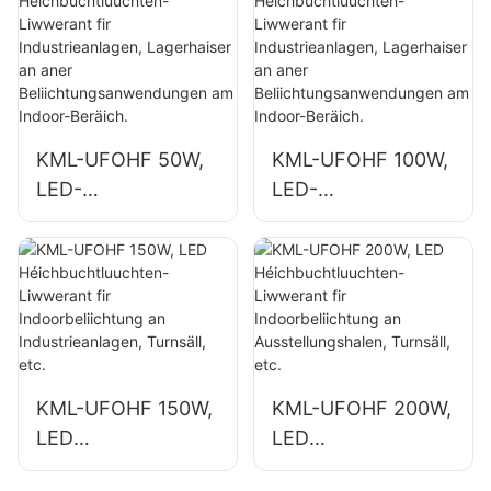
wéi
wéi
Industriefabriken a
Industriefabriken a
Lagerhaiser.
Lagerhaiser.
KML-UFOHF 50W,
KML-UFOHF 100W,
LED-
LED-
Héichbuchtluuchte
Héichbuchtluuchte
n-Liwwerant fir
n-Liwwerant fir
Industrieanlagen,
Industrieanlagen,
Lagerhaiser an
Lagerhaiser an
aner
aner
Beliichtungsanwen
Beliichtungsanwen
dungen am Indoor-
dungen am Indoor-
KML-UFOHF 150W,
KML-UFOHF 200W,
Beräich.
Beräich.
LED
LED
Héichbuchtluuchte
Héichbuchtluuchte