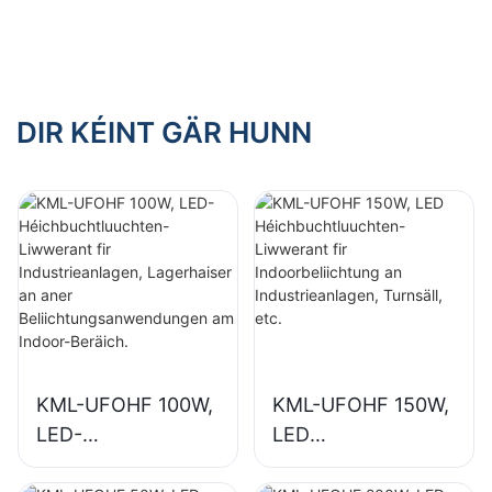
n-Liwwerant fir
n-Liwwerant fir
Indoorbeliichtung
Indoorbeliichtung
an
an
Industrieanlagen,
Ausstellungshalen,
Turnsäll, etc.
Turnsäll, etc.
DIR KÉINT GÄR HUNN
KML-UFOHF 100W,
KML-UFOHF 150W,
LED-
LED
Héichbuchtluuchte
Héichbuchtluuchte