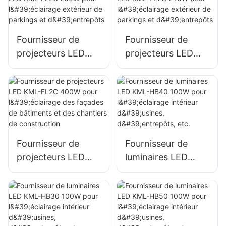
panneaux
extérieures
publicitaires
extérieurs et de
Fournisseur de
Fournisseur de
grandes enseignes.
projecteurs LED
projecteurs LED
KML-FL2C 200W
KML-FL2C 240W
pour l'éclairage
pour l'éclairage
extérieur de
extérieur de
parkings et
parkings et
d'entrepôts
d'entrepôts
Fournisseur de
Fournisseur de
projecteurs LED
luminaires LED
KML-FL2C 400W
KML-HB40 100W
pour l'éclairage des
pour l'éclairage
façades de
intérieur d'usines,
bâtiments et des
d'entrepôts, etc.
chantiers de