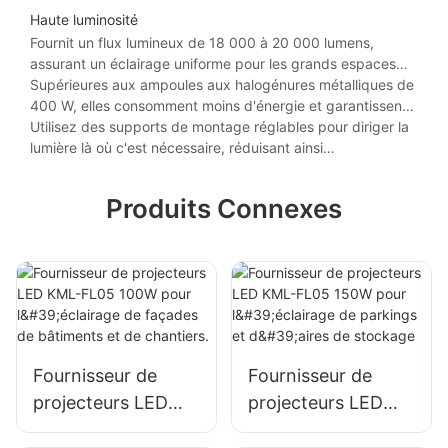
Haute luminosité
Fournit un flux lumineux de 18 000 à 20 000 lumens,
assurant un éclairage uniforme pour les grands espaces
tels que les gymnases ou les hangars d'avions.
Supérieures aux ampoules aux halogénures métalliques de
400 W, elles consomment moins d'énergie et garantissent
un éclairage plus lumineux et plus clair.
Utilisez des supports de montage réglables pour diriger la
lumière là où c'est nécessaire, réduisant ainsi
l'éblouissement et les points chauds.
Produits Connexes
Fournisseur de
Fournisseur de
projecteurs LED
projecteurs LED
KML-FL05 100W
KML-FL05 150W