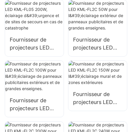
pour l'éclairage de
pour l'éclairage de
façades de
parkings et d'aires
bâtiments et de
de stockage
chantiers.
Fournisseur de
Fournisseur de
projecteurs LED
projecteurs LED
KML-FL05 200W,
KML-FL2C 50W
éclairage d'urgence
pour l'éclairage
et de sites de
extérieur de
secours en cas de
panneaux
catastrophe
publicitaires et de
Fournisseur de
grandes enseignes.
Fournisseur de
projecteurs LED
projecteurs LED
KML-FL2C 150W
KML-FL2C 100W
pour l'éclairage
pour l'éclairage de
mural et de zones