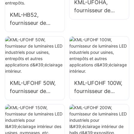
KML-UFOHA,
fournisseur de
KML-HB52,
luminaires LED
fournisseur de
industriels de 100
luminaires LED
W pour espaces
industriels de
intérieurs tels que
grande hauteur de
bâtiments d'usines
100 W pour
et entrepôts.
espaces intérieurs
tels que les
bâtiments d'usines
KML-UFOHF 50W,
KML-UFOHF 100W,
et les entrepôts.
fournisseur de
fournisseur de
luminaires LED
luminaires LED
industriels pour
industriels pour
usines, entrepôts
usines, entrepôts
et autres
et autres
applications
applications