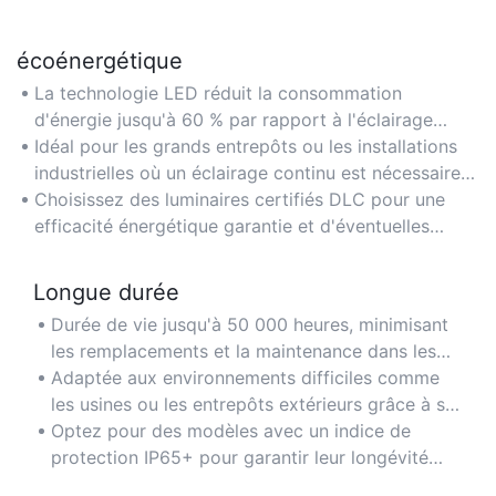
écoénergétique
La technologie LED réduit la consommation
d'énergie jusqu'à 60 % par rapport à l'éclairage
traditionnel, ce qui diminue considérablement les
Idéal pour les grands entrepôts ou les installations
factures d'électricité.
industrielles où un éclairage continu est nécessaire
pendant de longues heures.
Choisissez des luminaires certifiés DLC pour une
efficacité énergétique garantie et d'éventuelles
remises de la part des fournisseurs d'énergie.
Longue durée
Durée de vie jusqu'à 50 000 heures, minimisant
les remplacements et la maintenance dans les
zones à haut plafond ou difficiles d'accès.
Adaptée aux environnements difficiles comme
les usines ou les entrepôts extérieurs grâce à sa
construction robuste.
Optez pour des modèles avec un indice de
protection IP65+ pour garantir leur longévité
dans des conditions poussiéreuses ou humides.