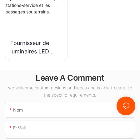
et autres
de halls
applications
d'exposition,
d'éclairage
gymnases, etc.
intérieur.
Fournisseur de
luminaires LED
KML-CLA 100W
pour espaces
Leave A Comment
intérieurs tels que
les stations-service
we welcome custom designs and ideas and is able to cater to
et les passages
the specific requirements.
souterrains.
Nom
E-Mail