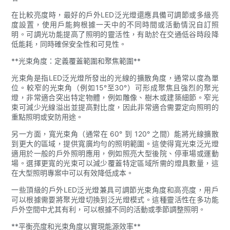
在比較亮度時，最好的戶外LED泛光燈還應具備可調節或多級亮
度設置，使用戶能夠根據一天中的不同時間或活動情況自訂照
明。可調光功能提高了照明的靈活性，有助於在交通低谷時段降
低能耗，同時確保安全性和可見性。
**光束角度：定義覆蓋範圍和聚焦範圍**
光束角是指LED泛光燈所發出的光線的擴散角度，通常以度為單
位。較窄的光束角（例如15°至30°）可形成聚焦且強烈的聚光
燈，非常適合突出特定物體，例如雕像、樹木或建築細節。窄光
束可減少光線溢出並提高對比度，因此非常適合需要定向照明的
重點照明或安防用途。
另一方面，寬光束角（通常在 60° 到 120° 之間）能將光線擴散
到更大的區域，提供寬廣均勻的照明範圍。這使得寬光束泛光燈
適用於一般的戶外照明應用，例如照亮大型後院、停車場或運動
場。選擇更寬的光束可以減少覆蓋特定區域所需的燈具數量，這
在大型照明專案中可以有效降低成本。
一些頂級的戶外LED泛光燈兼具可調節光束角度和高亮度，用戶
可以根據需要將聚光燈切換到泛光燈模式。這種靈活性在多功能
戶外空間中尤其有利，可以根據不同的活動或季節調整照明。
**平衡亮度和光束角度以實現能源效率**