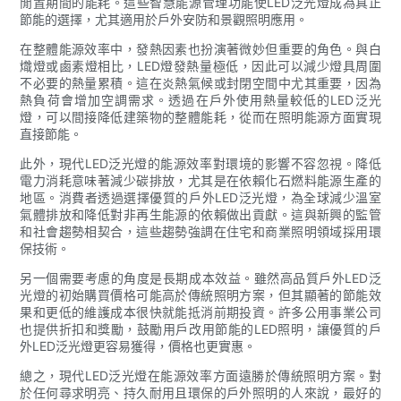
閒置期間的能耗。這些智慧能源管理功能使LED泛光燈成為真正
節能的選擇，尤其適用於戶外安防和景觀照明應用。
在整體能源效率中，發熱因素也扮演著微妙但重要的角色。與白
熾燈或鹵素燈相比，LED燈發熱量極低，因此可以減少燈具周圍
不必要的熱量累積。這在炎熱氣候或封閉空間中尤其重要，因為
熱負荷會增加空調需求。透過在戶外使用熱量較低的LED泛光
燈，可以間接降低建築物的整體能耗，從而在照明能源方面實現
直接節能。
此外，現代LED泛光燈的能源效率對環境的影響不容忽視。降低
電力消耗意味著減少碳排放，尤其是在依賴化石燃料能源生產的
地區。消費者透過選擇優質的戶外LED泛光燈，為全球減少溫室
氣體排放和降低對非再生能源的依賴做出貢獻。這與新興的監管
和社會趨勢相契合，這些趨勢強調在住宅和商業照明領域採用環
保技術。
另一個需要考慮的角度是長期成本效益。雖然高品質戶外LED泛
光燈的初始購買價格可能高於傳統照明方案，但其顯著的節能效
果和更低的維護成本很快就能抵消前期投資。許多公用事業公司
也提供折扣和獎勵，鼓勵用戶改用節能的LED照明，讓優質的戶
外LED泛光燈更容易獲得，價格也更實惠。
總之，現代LED泛光燈在能源效率方面遠勝於傳統照明方案。對
於任何尋求明亮、持久耐用且環保的戶外照明的人來說，最好的