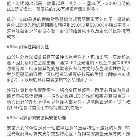
低，流明輸出越高，效率越高。例如，一盞30瓦、3000流明的
LED泛光燈比一盞傳統的150瓦鹵素燈節能得多。
此外，LED晶片的壽命對整體價值起著至關重要的作用。優質的
戶外LED泛光燈的預期壽命應達到25,000至50,000小時或更長。
這意味著更少的更換次數、更低的維護成本以及更低的長期擁有
成本。
#### 耐候性與耐久性
由於戶外泛光燈會暴露在各種天氣條件下，包括雨雪、灰塵和高
溫，因此耐用性至關重要。選擇LED泛光燈時，應至少選擇IP65
防護等級，以確保其能夠抵禦來自各個方向的灰塵和水柱噴射。
對於更極端的環境，可以選擇防護等級較高的型號（例如IP66或
IP67），以增強其在惡劣環境下的防護能力。
外殼材質也會影響耐用性。鋁合金因其輕盈、耐腐蝕且散熱性能
優異而被廣泛使用——這對於維持LED的性能和壽命至關重要。
精心設計的外殼不僅可以保護內部元件，還能防止過熱，從而確
保LED在長時間使用中保持穩定的性能。
#### 可調節的安裝與安裝功能
安裝方式的彈性是另一個值得注意的重要特性。最好的戶外LED
泛光燈配備可調式支架或旋轉底座，能夠精確調整光線方向，照