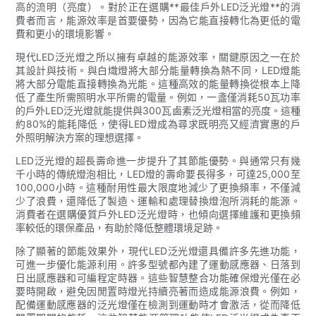
高的流明（亮度）。對於正在選購**最佳戶外LED泛光燈**的消
費者而言，能源效率是首要優勢，因為它能直接轉化為更低的電
費和更小的環境影響。
現代LED泛光燈之所以擁有卓越的能源效率，關鍵原因之一在於
其設計與技術。與白熾燈將大部分能量轉換為熱不同，LED燈能
將大部分電能直接轉換為光能。這種高效的能量轉換從根本上降
低了產生所需照明水平所需的電量。例如，一盞僅消耗50瓦功率
的戶外LED泛光燈就能提供與300瓦鹵素泛光燈相當的亮度。這種
約80%的能耗降低，使得LED燈成為尋求既明亮又經濟實惠的戶
外照明解決方案的理想選擇。
LED泛光燈的超長壽命進一步提升了其節能優勢。與通常只有幾
千小時的傳統燈泡相比，LED燈的壽命要長得多，可達25,000至
100,000小時。這種耐用性最大限度地減少了更換頻率，不僅減
少了浪費，還降低了製造、運輸和處理替換燈泡所消耗的能源。
消費者在選購優質戶外LED泛光燈時，也傾向選擇維護和更換頻
率較低的環保產品，有助於降低整體環境足跡。
除了顯著的節能效果外，現代LED泛光燈還具備許多先進功能，
可進一步優化能源利用。許多型號都內建了運動感應器、日落到
日出感應器和可編程定時器。這些智慧整合功能確保燈光僅在必
要時開啟，避免因閒置時燈光持續亮著而造成能源浪費。例如，
配備運動感應器的泛光燈僅在檢測到運動時才會激活，從而降低