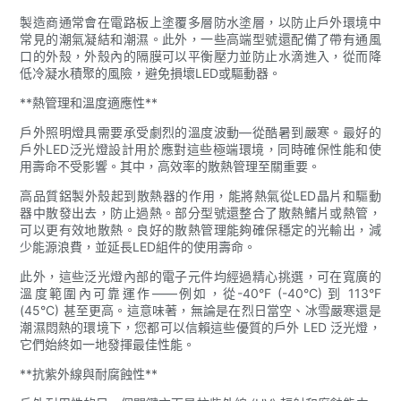
製造商通常會在電路板上塗覆多層防水塗層，以防止戶外環境中
常見的潮氣凝結和潮濕。此外，一些高端型號還配備了帶有通風
口的外殼，外殼內的隔膜可以平衡壓力並防止水滴進入，從而降
低冷凝水積聚的風險，避免損壞LED或驅動器。
**熱管理和溫度適應性**
戶外照明燈具需要承受劇烈的溫度波動—從酷暑到嚴寒。最好的
戶外LED泛光燈設計用於​​應對這些極端環境，同時確保性能和使
用壽命不受影響。其中，高效率的散熱管理至關重要。
高品質鋁製外殼起到散熱器的作用，能將熱氣從LED晶片和驅動
器中散發出去，防止過熱。部分型號還整合了散熱鰭片或熱管，
可以更有效地散熱。良好的散熱管理能夠確保穩定的光輸出，減
少能源浪費，並延長LED組件的使用壽命。
此外，這些泛光燈內部的電子元件均經過精心挑選，可在寬廣的
溫度範圍內可靠運作——例如，從-40°F (-40°C) 到 113°F
(45°C) 甚至更高。這意味著，無論是在烈日當空、冰雪嚴寒還是
潮濕悶熱的環境下，您都可以信賴這些優質的戶外 LED 泛光燈，
它們始終如一地發揮最佳性能。
**抗紫外線與耐腐蝕性**