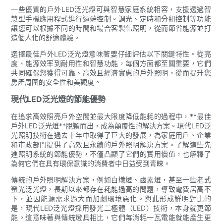
一些優質的戶外LED泛光燈可與智慧家庭系統相容，支援透過智
慧型手機應用程式進行遠端控制。調光、定時和分組控制等功能
讓您可以根據不同的時間和場合客製化照明，從而節省能源並打
造個人化的舒適體驗。
選擇最佳戶外LED泛光燈意味著要仔細評估以下關鍵特性。從亮
度、能源效率到耐用性和智慧功能，每個方面都至關重要，它們
共同確保您獲得可靠、高效且經濟實惠的戶外照明，從而提升您
房產周圍的安全性和美觀度。
現代LED泛光燈的節能優勢
在追求高效照亮戶外空間並最大限度降低能耗的過程中，**最佳
戶外LED泛光燈**脫穎而出，成為顛覆性的解決方案。現代LED泛
光照明技術在過去十年中取得了巨大的發展，為家庭用戶、企業
和市政部門提供了高效且永續的戶外照明解決方案。了解這些先
進照明系統的節能優勢，不僅凸顯了它們的實用價值，也解釋了
為何它們在具有環保意識的消費者中日益受到青睞。
傳統的戶外照明解決方案，例如白熾燈、鹵素燈，甚至一些老式
螢光泛光燈，長期以來都存在耗能過高的問題，導致電費居高不
下，並因能源需求過大而加劇環境惡化。與此形成鮮明對比的
是，現代LED泛光燈採用發光二極體（LED）技術，本身就更節
能。這意味著與傳統燈具相比，它們每消耗一瓦電能就能產生更