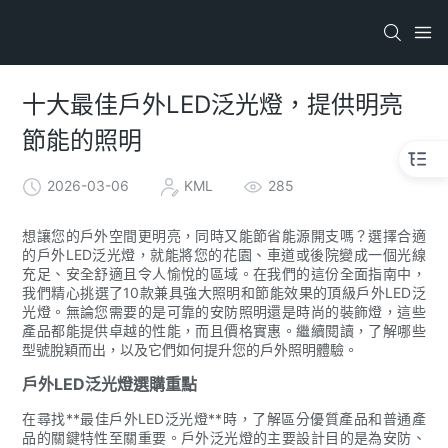
十大最佳戶外LED泛光燈，提供明亮
節能的照明
2026-03-06
KML
285
想讓您的戶外空間更明亮，同時又能節省能源開支嗎？選擇合適
的戶外LED泛光燈，就能將您的花園、車道或後院變成一個光線
充足、安全舒適且令人愉悅的區域。在我們的這份全面指南中，
我們精心挑選了10款兼具強大照明和節能效果的頂級戶外LED泛
光燈。無論您需要的是可靠的安防照明還是時尚的裝飾燈，這些
產品都能提供卓越的性能，而且價格實惠。繼續閱讀，了解哪些
型號脫穎而出，以及它們如何提升您的戶外照明體驗。
戶外LED泛光燈選購重點
在尋找**最佳戶外LED泛光燈**時，了解區分優質產品和普通產
品的關鍵特性至關重要。戶外泛光燈的主要設計目的是為安防、