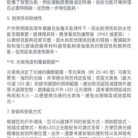
配備了智慧功能，例如運動感應器或定時器，這些功能可確保僅
在必要時開啟，從而進一步降低能耗。
5. 耐用性和耐候性
戶外照明燈具常年暴露在各種天氣條件下，因此耐用性和防水性
能至關重要。選擇燈具時，應查看其防護等級（IP65 或更高），
以確保其能夠抵禦灰塵、雨水和其他環境因素的侵蝕。壓鑄鋁外
殼和強化玻璃透鏡等材料通常能夠增強燈具的堅固性和散熱性
能，從而延長其使用壽命。
**6. 光束角度和覆蓋範圍**
光束角決定了光線的擴散範圍。窄光束角（約 25-40 度）可產生
聚焦、強烈的光線，非常適合照亮特定區域；而寬光束角（最大
可達 120 度）則提供廣闊的照明範圍，適合照亮庭院或建築外牆
等大面積空間。選擇最佳戶外 LED 泛光燈時，請考慮照明區域的
佈局和大小，以便選擇合適的光束角，避免出現暗區或過度眩
光。
7. 安裝和安裝方式
根據您的戶外環境，您可以選擇不同的安裝方式，例如壁掛式、
地插式或桿式。有些LED泛光燈配有可調式支架，方便您將光線
精確投射到所需位置。此外，還要考慮安裝的便利性以及與現有