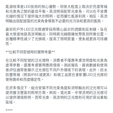
能源效率是LED技術的核心優勢，但很大程度上取決於亮度等級
和光束角之間的最佳平衡。高流明搭配窄光束角，可以在不浪費
光線的情況下提供強大的照明，從而優化能源利用。相反，高流
明輸出搭配過寬的光束角會導致不必要的光污染和更高的能耗。
最好的戶外LED泛光燈通常採用精心設計的透鏡和反射器，旨在
最大限度地提高流明輸出，同時將光線精確地聚焦到所需位置。
這種精準性減少了光損耗，提高了照明質量，使系統更具可持續
性。
**比較不同型號時的實際考量**
在比較不同型號的泛光燈時，消費者不僅應考慮流明度和光束角
度等參數，還應考慮實際應用情境。測試報告、廠商數據和使用
者評估通常會顯示泛光燈在不同戶外環境下的表現。此外，防水
防塵等級（例如IP65或更高）和做工品質也會影響LED泛光燈的
使用壽命和亮度穩定性。
在許多情況下，組合安裝不同光束角度和流明輸出的泛光燈可以
提供層次豐富的照明方案。例如，寬光束、中等流明的泛光燈可
以提供環境照明，而窄光束、高流明的泛光燈則可用於突出重點
區域。
****