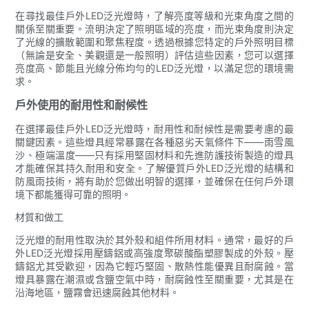
在尋找最佳戶外LED泛光燈時，了解亮度等級和光束角度之間的
關係至關重要。流明決定了照明區域的亮度，而光束角度則決定
了光線的擴散範圍和聚焦程度。透過根據您特定的戶外照明目標
（無論是安全、美觀還是一般照明）評估這些因素，您可以選擇
亮度高、節能且光線分佈均勻的LED泛光燈，以滿足您的環境需
求。
戶外使用的耐用性和耐候性
在選擇最佳戶外LED泛光燈時，耐用性和耐候性是需要考慮的最
關鍵因素。這些燈具經常暴露在各種惡劣天氣條件下——雨雪風
沙、極端溫度——只有採用堅固材料和先進防護技術製造的燈具
才能確保其持久耐用和安全。了解優質戶外LED泛光燈的結構和
防風雨技術，將有助於您做出明智的選擇，並確保在任何戶外環
境下都能獲得可靠的照明。
材質和做工
泛光燈的耐用性取決於其外殼和組件所用材料。通常，最好的戶
外LED泛光燈採用壓鑄鋁或高強度聚碳酸酯塑膠製成的外殼。壓
鑄鋁尤其受歡迎，因為它輕巧堅固、散熱性能優異且耐腐蝕。當
燈具暴露在潮濕或含鹽空氣中時，耐腐蝕性至關重要，尤其是在
沿海地區，鹽霧會迅速腐蝕其他材料。