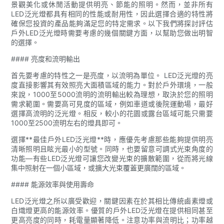
景觀美化或休閒活動提供明亮、節能的照明。然而，並非所有
LED泛光燈都具有相同的性能或耐用性，因此選擇合適的特性將
確保您投資的產品能夠滿足您的特定需求。以下我們將探討評估
戶外LED泛光燈時需要考慮的幾個關鍵方面，以幫助您做出明智
的選擇。
#### 亮度和流明輸出
首先要考慮的特性之一是亮度，以流明為單位。 LED泛光燈的亮
度直接影響其有效照亮大面積區域的能力。對於戶外環境，一般
來說，1000至5000流明的流明輸出較為理想，取決於您的照明
需求範圍。需要高可見度的區域，例如車道或後院運動場，最好
選擇高流明的泛光燈。相反，較小的花園或露台區域可能只需要
1000至2500流明左右的燈具即可。
選擇**最佳戶外LED泛光燈**時，應優先考慮那些能夠提供明亮
清晰照明且眩光最小的型號。同時，也要留意可調式光束角度的
功能—有些LED泛光燈可讓您改變光束的擴散範圍，從而將光線
集中照射在一個小區域，或擴大光束覆蓋更廣闊的區域。
#### 能源效率與使用壽命
LED泛光燈之所以廣受歡迎，關鍵因素在於其相比傳統鹵素燈或
白熾燈更高的能源效率。優質的戶外LED泛光燈在提供相同甚至
更高亮度的同時，耗電量顯著降低。注意功率與流明比；功率越