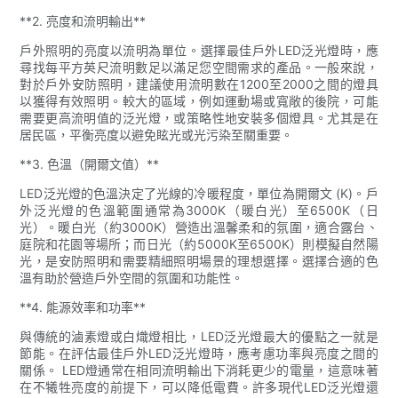
**2. 亮度和流明輸出**
戶外照明的亮度以流明為單位。選擇最佳戶外LED泛光燈時，應
尋找每平方英尺流明數足以滿足您空間需求的產品。一般來說，
對於戶外安防照明，建議使用流明數在1200至2000之間的燈具
以獲得有效照明。較大的區域，例如運動場或寬敞的後院，可能
需要更高流明值的泛光燈，或策略性地安裝多個燈具。尤其是在
居民區，平衡亮度以避免眩光或光污染至關重要。
**3. 色溫（開爾文值）**
LED泛光燈的色溫決定了光線的冷暖程度，單位為開爾文 (K)。戶
外泛光燈的色溫範圍通常為3000K（暖白光）至6500K（日
光）。暖白光（約3000K）營造出溫馨柔和的氛圍，適合露台、
庭院和花園等場所；而日光（約5000K至6500K）則模擬自然陽
光，是安防照明和需要精細照明場景的理想選擇。選擇合適的色
溫有助於營造戶外空間的氛圍和功能性。
**4. 能源效率和功率**
與傳統的滷素燈或白熾燈相比，LED泛光燈最大的優點之一就是
節能。在評估最佳戶外LED泛光燈時，應考慮功率與亮度之間的
關係。 LED燈通常在相同流明輸出下消耗更少的電量，這意味著
在不犧牲亮度的前提下，可以降低電費。許多現代LED泛光燈還