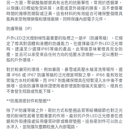
另一方面，聚碳酸酯塑膠具有出色的抗衝擊性，常用於透鏡罩，
以保護LED模組免受碎屑、冰雹或意外碰撞的損害，且不會隨著
時間的推移而開裂或泛黃。這些材料的有效組合可確保整個燈具
能夠承受物理損傷和環境磨損，同時保護內部電子元件。
防護等級（IP）
戶外LED泛光燈耐候性最重要的指標之一是IP（防護等級），它規
定了燈具對固體和液體的防護能力。在選擇最佳戶外LED泛光燈
時，建議至少選擇IP65等級的產品。此等級意味著燈具完全防
塵，並且可以承受來自任何方向的低壓水流噴射——足以應對一
般的戶外環境。
對於較嚴苛的環境，例如暴雨、暴雪或高壓水槍清洗等場所，選
擇 IP66 或 IP67 防護等級的泛光燈是明智之舉。 IP66 能有效抵
禦強力水柱的衝擊，而 IP67 則能確保燈具在短暫浸入水中後不會
損壞。這些防護等級保證使用者即使面對極端天氣變化，燈具也
不會發生短路或性能下降。
**防風雨密封件和墊圈**
除了IP防護等級之外，密封方式和墊圈品質等結構細節也對泛光
燈的耐候性起著至關重要的作用。最好的戶外LED泛光燈會在透
鏡和外殼連接處採用優質矽膠或橡膠墊圈。這些密封件可以防止
水滲入，並阻擋灰塵顆粒進入內部電路。