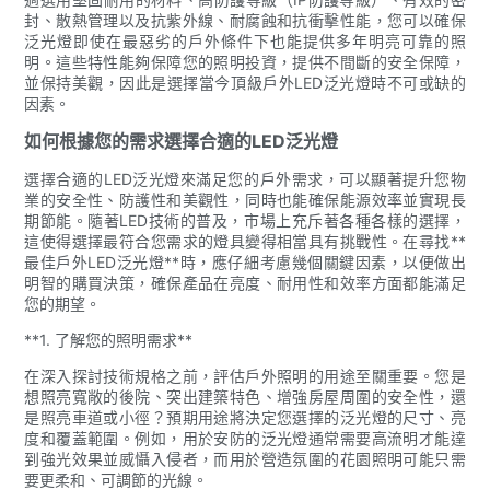
封、散熱管理以及抗紫外線、耐腐蝕和抗衝擊性能，您可以確保
泛光燈即使在最惡劣的戶外條件下也能提供多年明亮可靠的照
明。這些特性能夠保障您的照明投資，提供不間斷的安全保障，
並保持美觀，因此是選擇當今頂級戶外LED泛光燈時不可或缺的
因素。
如何根據您的需求選擇合適的LED泛光燈
選擇合適的LED泛光燈來滿足您的戶外需求，可以顯著提升您物
業的安全性、防護性和美觀性，同時也能確保能源效率並實現長
期節能。隨著LED技術的普及，市場上充斥著各種各樣的選擇，
這使得選擇最符合您需求的燈具變得相當具有挑戰性。在尋找**
最佳戶外LED泛光燈**時，應仔細考慮幾個關鍵因素，以便做出
明智的購買決策，確保產品在亮度、耐用性和效率方面都能滿足
您的期望。
**1. 了解您的照明需求**
在深入探討技術規格之前，評估戶外照明的用途至關重要。您是
想照亮寬敞的後院、突出建築特色、增強房屋周圍的安全性，還
是照亮車道或小徑？預期用途將決定您選擇的泛光燈的尺寸、亮
度和覆蓋範圍。例如，用於安防的泛光燈通常需要高流明才能達
到強光效果並威懾入侵者，而用於營造氛圍的花園照明可能只需
要更柔和、可調節的光線。