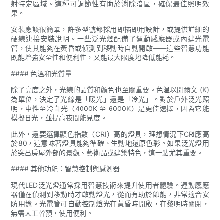
射特定區域。這種可調節性有助於消除暗區，確保最佳照明效
果。
安裝應該很簡單，許多型號都採用即插即用設計，或提供詳細的
硬線連接安裝說明。一些泛光燈配備了運動感應器或內建光電
管，使其能夠在黃昏或偵測到移動時自動開啟——這些智慧功能
既能增強安全性和便利性，又能最大限度地降低能耗。
#### 色溫和光質量
除了亮度之外，光線的品質和顏色也至關重要。色溫以開爾文 (K)
為單位，決定了光線是「暖光」還是「冷光」。對於戶外泛光照
明，中性至冷白光（4000K 至 6000K）是更佳選擇，因為它能
模擬日光，並提高夜間能見度。
此外，還要選擇顯色指數（CRI）高的燈具，理想情況下CRI應高
於80，這意味著燈具能夠準確、生動地還原色彩。如果泛光燈用
於突出房屋外部的景觀、藝術品或建築特色，這一點尤其重要。
#### 其他功能：智慧控制與感測器
現代LED泛光燈通常採用智慧技術來提升使用者體驗。運動感應
器僅在偵測到移動時才啟動燈光，從而有助於節能，非常適合安
防用途。光電管可自動控制燈光在黃昏時開啟，在黎明時關閉，
無需人工幹預，使用便利。