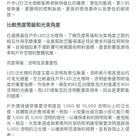
戶外LED泛光燈都能帶來無與倫比的優勢：更低的能耗、更少的
發熱量、更聰明的控制系統、更長的使用壽命以及更低的碳排
放。
比較亮度等級和光束角度
在選擇最佳戶外LED泛光燈時，了解亮度等級和光束角度之間的
相互作用至關重要，這能幫助您獲得滿足特定需求的最佳照明效
果。這兩個因素不僅影響可視範圍和照射面積，還會影響能源效
率和戶外空間的整體氛圍。
亮度等級：流明及其重要性
LED泛光燈的亮度主要以流明為單位衡量，流明表示燈具發出的
可見光總量。在比較最佳戶外LED泛光燈時，流明是衡量照明強
度的重要指標。作為參考，典型的60瓦白熾燈泡大約能產生800
流明的光通量，而LED燈每瓦的流明數要高得多，因此是更節能
的選擇。
戶外環境通常需要流明度從 1,000 到 10,000 流明以上的泛光
燈，具體取決於應用場景。例如，小型露台或花園小徑可能只需
要 1,000 到 3,000 流明的燈光，以確保柔和的照明效果，避免眩
光。相反，大型車道或商業場所的安防照明通常需要流明度超過
5,000 流明的泛光燈，以確保明亮清晰的視野，並有效阻止入侵
者。