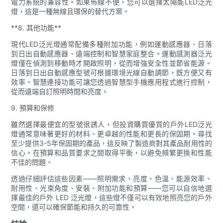
電力系統的兼容性。如果佈線不便，您可以選擇太陽能LED泛光
燈，這是一種無線且環保的替代方案。
**8. 其他功能**
現代LED泛光燈通常配備多種附加功能，例如運動感應器、日落
到日出自動感應器、遠端控制和智慧家庭整合。運動感測器泛光
燈僅在偵測到移動時才開啟照明，從而增強安全性並節省能源。
日落到日出自動感應型號可根據環境光線自動調節，既方便又有
效率。智慧連接功能可讓您透過智慧型手機應用程式進行控制，
從而遠端自訂照明時間和亮度。
9. 預算和保修
雖然選擇最便宜的型號很誘人，但投資購買優質的戶外LED泛光
燈通常意味著更好的材料、更卓越的性能和更長的保固期。尋找
至少提供3-5年保固期的產品，這反映了製造商對其產品耐用性的
信心。在預算和品質要求之間取得平衡，以避免頻繁更換和性能
不佳的問題。
透過仔細評估這些因素——照明需求、亮度、色溫、能源效率、
耐用性、光束角度、安裝、附加功能和預算——您可以自信地選
擇最佳的戶外 LED 泛光燈，這些燈不僅可以有效地照亮您的戶外
空間，還可以確保節能和持久的可靠性。