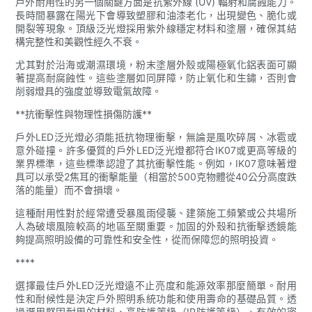
戶外耐用性的另一個關鍵方面是抗紫外線 (UV) 輻射和腐蝕能力。
長時間暴露在陽光下會導致塑膠和油漆老化，出現變色、脆化或
開裂等現象。頂級泛光燈採用紫外線穩定材料和塗層，確保其結
構完整性和美觀性經久不衰。
尤其對於沿海或潮濕環境，粉末塗層外殼或陽極氧化鋁表面可顯
著提高耐腐蝕性。這些塗層如同屏障，防止氧化和生鏽，否則會
削弱燈具的強度並導致電氣故障。
**抗衝擊性與物理性損傷防護**
戶外LED泛光燈必須能抵抗物理衝擊，無論是風吹碎屑、冰雹或
意外碰撞。許多優質的戶外LED泛光燈都符合IK07或更高等級的
業界標準，這些標準認證了其抗衝擊性能。例如，IK07意味著燈
具可以承受2焦耳的衝擊能量（相當於500克物體從40公分高度跌
落的能量）而不會損壞。
這種耐用性對於經常遭受暴風雨侵襲、建築施工頻繁或公共場所
人為破壞風險較高的地區至關重要。加固的外殼和抗衝擊透鏡能
夠提高照明設備的可靠性和安全性，從而保障您的照明投資。
****
選擇最佳戶外LED泛光燈遠不止亮度和能源效率那麼簡單。耐用
性和耐候性是決定戶外照明系統功能和使用壽命的基礎品質。透
過選用堅固耐用的材料、高防護等級（IP防護等級）、有效的密