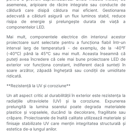
asemenea, aripioare de răcire integrate sau conducte de
căldură care disipă căldura mai eficient. Gestionarea
adecvată a căldurii asigură un flux luminos stabil, reduce
risipa de energie și prelungește durata de viață a
componentelor LED.
Mai mult, componentele electrice din interiorul acestor
proiectoare sunt selectate pentru a funcționa fiabil într-un
interval larg de temperatură - de exemplu, de la -40°F
(-40°C) până la 45°C sau mai mult. Aceasta înseamnă că
puteți avea încredere că cele mai bune proiectoare LED de
exterior vor funcționa constant, indiferent dacă sunteți în
soare arzător, zăpadă înghețată sau condiții de umiditate
ridicată.
**Rezistență la UV și coroziune**
Un alt aspect critic al durabilității în exterior este rezistența la
radiațiile ultraviolete (UV) și la coroziune. Expunerea
prelungită la lumina soarelui poate degrada materialele
plastice și vopselele, ducând la decolorare, fragilitate sau
crăpare. Proiectoarele de înaltă calitate utilizează materiale și
finisaje stabilizate UV care mențin integritatea structurală și
estetica de-a lungul anilor.