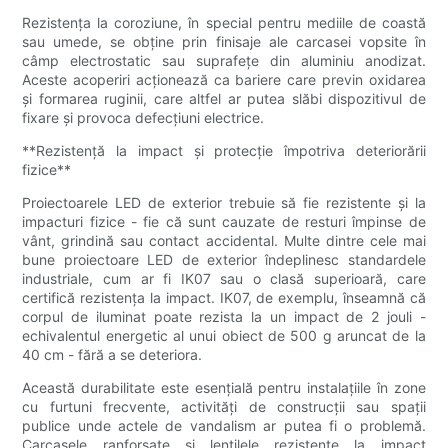
Rezistența la coroziune, în special pentru mediile de coastă
sau umede, se obține prin finisaje ale carcasei vopsite în
câmp electrostatic sau suprafețe din aluminiu anodizat.
Aceste acoperiri acționează ca bariere care previn oxidarea
și formarea ruginii, care altfel ar putea slăbi dispozitivul de
fixare și provoca defecțiuni electrice.
**Rezistență la impact și protecție împotriva deteriorării
fizice**
Proiectoarele LED de exterior trebuie să fie rezistente și la
impacturi fizice - fie că sunt cauzate de resturi împinse de
vânt, grindină sau contact accidental. Multe dintre cele mai
bune proiectoare LED de exterior îndeplinesc standardele
industriale, cum ar fi IK07 sau o clasă superioară, care
certifică rezistența la impact. IK07, de exemplu, înseamnă că
corpul de iluminat poate rezista la un impact de 2 jouli -
echivalentul energetic al unui obiect de 500 g aruncat de la
40 cm - fără a se deteriora.
Această durabilitate este esențială pentru instalațiile în zone
cu furtuni frecvente, activități de construcții sau spații
publice unde actele de vandalism ar putea fi o problemă.
Carcasele ranforsate și lentilele rezistente la impact