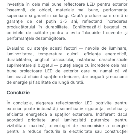
investiția în cele mai bune reflectoare LED pentru exterior
înseamnă, de obicei, materiale mai bune, performanțe
superioare și garanții mai lungi. Caută produse care oferă o
garanție de cel puțin 3-5 ani, reflectând încrederea
producătorului în durabilitate. Echilibrează-ți bugetul cu
cerințele de calitate pentru a evita înlocuirile frecvente și
performanțele dezamăgitoare.
Evaluând cu atenție acești factori — nevoile de iluminare,
luminozitatea, temperatura culorii, eficiența energetică,
durabilitatea, unghiul fasciculului, instalarea, caracteristicile
suplimentare și bugetul — puteți alege cu încredere cele mai
bune proiectoare LED de exterior care nu numai că vă
luminează eficient spațiile exterioare, dar asigură și economii
de energie și fiabilitate de lungă durată.
Concluzie
În concluzie, alegerea reflectoarelor LED potrivite pentru
exterior poate îmbunătăți semnificativ siguranța, estetica și
eficiența energetică a spațiilor exterioare. Indiferent dacă
acordați prioritate unei luminozități puternice pentru
vizibilitate maximă, tehnologiei de economisire a energiei
pentru a reduce facturile la electricitate sau construcției