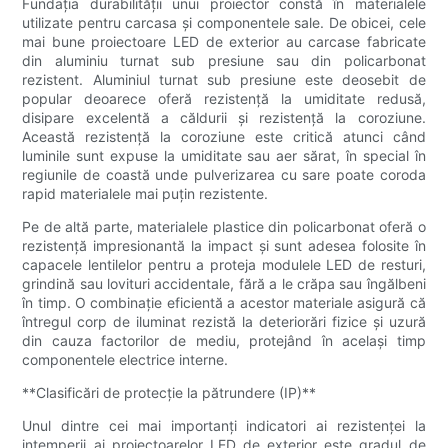
Fundația durabilității unui proiector constă în materialele
utilizate pentru carcasa și componentele sale. De obicei, cele
mai bune proiectoare LED de exterior au carcase fabricate
din aluminiu turnat sub presiune sau din policarbonat
rezistent. Aluminiul turnat sub presiune este deosebit de
popular deoarece oferă rezistență la umiditate redusă,
disipare excelentă a căldurii și rezistență la coroziune.
Această rezistență la coroziune este critică atunci când
luminile sunt expuse la umiditate sau aer sărat, în special în
regiunile de coastă unde pulverizarea cu sare poate coroda
rapid materialele mai puțin rezistente.
Pe de altă parte, materialele plastice din policarbonat oferă o
rezistență impresionantă la impact și sunt adesea folosite în
capacele lentilelor pentru a proteja modulele LED de resturi,
grindină sau lovituri accidentale, fără a le crăpa sau îngălbeni
în timp. O combinație eficientă a acestor materiale asigură că
întregul corp de iluminat rezistă la deteriorări fizice și uzură
din cauza factorilor de mediu, protejând în același timp
componentele electrice interne.
**Clasificări de protecție la pătrundere (IP)**
Unul dintre cei mai importanți indicatori ai rezistenței la
intemperii ai proiectoarelor LED de exterior este gradul de