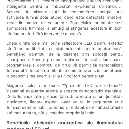
Proiectoarele LED moderne încorporează adesea tehnologie
inteligentă pentru a îmbunătăți experiența utilizatorului.
Senzorii de mișcare ajută la economisirea energiei prin
activarea luminii doar atunci când este detectată mișcare,
ideal din motive de securitate. Fotocelulele automatizează
aprinderea luminilor la amurg și stingerea acestora în zori,
oferind confort fără intervenție manuală.
Unele dintre cele mai bune reflectoare LED pentru exterior
oferă compatibilitate cu sistemele inteligente pentru casă,
permițând controlul de la distanță prin aplicații pentru
smartphone. Funcții precum reglarea intensității luminoase,
programarea și controlul de grup vă permit să personalizați
iluminatul în funcție de diferite momente și ocazii, contribuind
la economisirea energiei și la un confort personalizat.
Alegerea celor mai bune **proiecte LED de exterior**
înseamnă evaluarea atentă a acestor caracteristici esențiale.
De la luminozitate și eficiență la durabilitate și funcționalități
inteligente, fiecare aspect joacă un rol în asigurarea unui
iluminat exterior fiabil, puternic și rentabil, care îmbunătățește
atât securitatea, cât și estetica proprietății tale.
Beneficiile eficienței energetice ale iluminatului
modern cu LED-uri