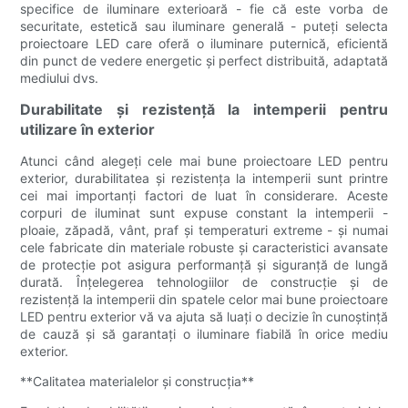
specifice de iluminare exterioară - fie că este vorba de
securitate, estetică sau iluminare generală - puteți selecta
proiectoare LED care oferă o iluminare puternică, eficientă
din punct de vedere energetic și perfect distribuită, adaptată
mediului dvs.
Durabilitate și rezistență la intemperii pentru
utilizare în exterior
Atunci când alegeți cele mai bune proiectoare LED pentru
exterior, durabilitatea și rezistența la intemperii sunt printre
cei mai importanți factori de luat în considerare. Aceste
corpuri de iluminat sunt expuse constant la intemperii -
ploaie, zăpadă, vânt, praf și temperaturi extreme - și numai
cele fabricate din materiale robuste și caracteristici avansate
de protecție pot asigura performanță și siguranță de lungă
durată. Înțelegerea tehnologiilor de construcție și de
rezistență la intemperii din spatele celor mai bune proiectoare
LED pentru exterior vă va ajuta să luați o decizie în cunoștință
de cauză și să garantați o iluminare fiabilă în orice mediu
exterior.
**Calitatea materialelor și construcția**