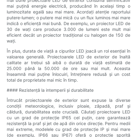
mai bune proiectoare LED de exterior consumă semnificativ
mai puțină energie electrică, producând în același timp o
luminozitate egală sau mai mare. Acordați atenție raportului
putere-lumen; o putere mai mică cu un flux luminos mai mare
indică o eficiență mai bună. De exemplu, un proiector LED de
30 de wați care produce 3.000 de lumeni este mult mai
eficient decât un proiector tradițional cu halogen de 150 de
wați.
În plus, durata de viață a cipurilor LED joacă un rol esențial în
valoarea generală. Proiectoarele LED de exterior de înaltă
calitate ar trebui să aibă o durată de viață estimată de
25.000 până la 50.000 de ore sau mai mult. Aceasta
înseamnă mai puține înlocuiri, întreținere redusă și un cost
total de proprietate mai mic în timp.
#### Rezistență la intemperii și durabilitate
Întrucât proiectoarele de exterior sunt expuse la diverse
condiții meteorologice, inclusiv ploaie, zăpadă, praf și
căldură, durabilitatea este crucială. Căutați proiectoare LED
cu un grad de protecție IP65 cel puțin, care garantează
rezistență la praf și jet de apă din orice direcție. Pentru medii
mai extreme, modelele cu grad de protecție IP și mai mare
(de exemplu, IP66 sau IP67) oferă o protecție sporită