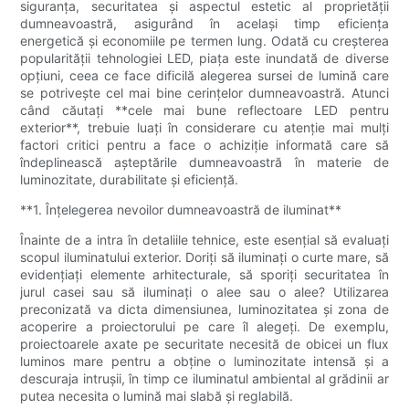
siguranța, securitatea și aspectul estetic al proprietății
dumneavoastră, asigurând în același timp eficiența
energetică și economiile pe termen lung. Odată cu creșterea
popularității tehnologiei LED, piața este inundată de diverse
opțiuni, ceea ce face dificilă alegerea sursei de lumină care
se potrivește cel mai bine cerințelor dumneavoastră. Atunci
când căutați **cele mai bune reflectoare LED pentru
exterior**, trebuie luați în considerare cu atenție mai mulți
factori critici pentru a face o achiziție informată care să
îndeplinească așteptările dumneavoastră în materie de
luminozitate, durabilitate și eficiență.
**1. Înțelegerea nevoilor dumneavoastră de iluminat**
Înainte de a intra în detaliile tehnice, este esențial să evaluați
scopul iluminatului exterior. Doriți să iluminați o curte mare, să
evidențiați elemente arhitecturale, să sporiți securitatea în
jurul casei sau să iluminați o alee sau o alee? Utilizarea
preconizată va dicta dimensiunea, luminozitatea și zona de
acoperire a proiectorului pe care îl alegeți. De exemplu,
proiectoarele axate pe securitate necesită de obicei un flux
luminos mare pentru a obține o luminozitate intensă și a
descuraja intrușii, în timp ce iluminatul ambiental al grădinii ar
putea necesita o lumină mai slabă și reglabilă.