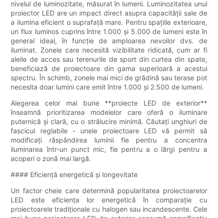
nivelul de luminozitate, măsurat în lumeni. Luminozitatea unui
proiector LED are un impact direct asupra capacității sale de
a ilumina eficient o suprafață mare. Pentru spațiile exterioare,
un flux luminos cuprins între 1.000 și 5.000 de lumeni este în
general ideal, în funcție de amploarea nevoilor dvs. de
iluminat. Zonele care necesită vizibilitate ridicată, cum ar fi
aleile de acces sau terenurile de sport din curtea din spate,
beneficiază de proiectoare din gama superioară a acestui
spectru. În schimb, zonele mai mici de grădină sau terase pot
necesita doar lumini care emit între 1.000 și 2.500 de lumeni.
Alegerea celor mai bune **proiecte LED de exterior**
înseamnă prioritizarea modelelor care oferă o iluminare
puternică și clară, cu o strălucire minimă. Căutați unghiuri de
fascicul reglabile - unele proiectoare LED vă permit să
modificați răspândirea luminii fie pentru a concentra
iluminarea într-un punct mic, fie pentru a o lărgi pentru a
acoperi o zonă mai largă.
#### Eficiență energetică și longevitate
Un factor cheie care determină popularitatea proiectoarelor
LED este eficiența lor energetică în comparație cu
proiectoarele tradiționale cu halogen sau incandescente. Cele