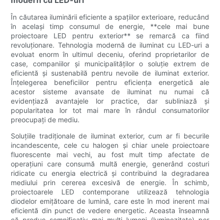
În căutarea iluminării eficiente a spațiilor exterioare, reducând
în același timp consumul de energie, **cele mai bune
proiectoare LED pentru exterior** se remarcă ca fiind
revoluționare. Tehnologia modernă de iluminat cu LED-uri a
evoluat enorm în ultimul deceniu, oferind proprietarilor de
case, companiilor și municipalităților o soluție extrem de
eficientă și sustenabilă pentru nevoile de iluminat exterior.
Înțelegerea beneficiilor pentru eficiența energetică ale
acestor sisteme avansate de iluminat nu numai că
evidențiază avantajele lor practice, dar subliniază și
popularitatea lor tot mai mare în rândul consumatorilor
preocupați de mediu.
Soluțiile tradiționale de iluminat exterior, cum ar fi becurile
incandescente, cele cu halogen și chiar unele proiectoare
fluorescente mai vechi, au fost mult timp afectate de
operațiuni care consumă multă energie, generând costuri
ridicate cu energia electrică și contribuind la degradarea
mediului prin cererea excesivă de energie. În schimb,
proiectoarele LED contemporane utilizează tehnologia
diodelor emițătoare de lumină, care este în mod inerent mai
eficientă din punct de vedere energetic. Aceasta înseamnă
că produc semnificativ mai mulți lumeni (luminozitate) per