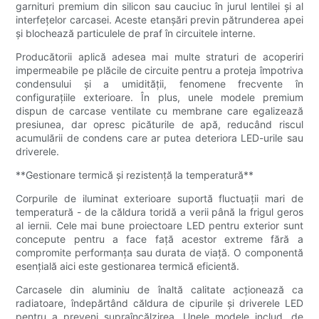
garnituri premium din silicon sau cauciuc în jurul lentilei și al
interfețelor carcasei. Aceste etanșări previn pătrunderea apei
și blochează particulele de praf în circuitele interne.
Producătorii aplică adesea mai multe straturi de acoperiri
impermeabile pe plăcile de circuite pentru a proteja împotriva
condensului și a umidității, fenomene frecvente în
configurațiile exterioare. În plus, unele modele premium
dispun de carcase ventilate cu membrane care egalizează
presiunea, dar opresc picăturile de apă, reducând riscul
acumulării de condens care ar putea deteriora LED-urile sau
driverele.
**Gestionare termică și rezistență la temperatură**
Corpurile de iluminat exterioare suportă fluctuații mari de
temperatură - de la căldura toridă a verii până la frigul geros
al iernii. Cele mai bune proiectoare LED pentru exterior sunt
concepute pentru a face față acestor extreme fără a
compromite performanța sau durata de viață. O componentă
esențială aici este gestionarea termică eficientă.
Carcasele din aluminiu de înaltă calitate acționează ca
radiatoare, îndepărtând căldura de cipurile și driverele LED
pentru a preveni supraîncălzirea. Unele modele includ, de