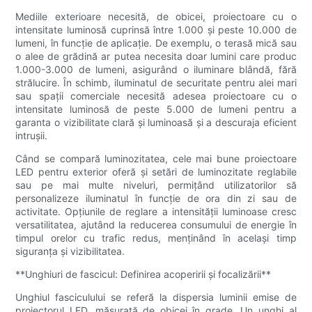
Mediile exterioare necesită, de obicei, proiectoare cu o
intensitate luminosă cuprinsă între 1.000 și peste 10.000 de
lumeni, în funcție de aplicație. De exemplu, o terasă mică sau
o alee de grădină ar putea necesita doar lumini care produc
1.000-3.000 de lumeni, asigurând o iluminare blândă, fără
strălucire. În schimb, iluminatul de securitate pentru alei mari
sau spații comerciale necesită adesea proiectoare cu o
intensitate luminosă de peste 5.000 de lumeni pentru a
garanta o vizibilitate clară și luminoasă și a descuraja eficient
intrușii.
Când se compară luminozitatea, cele mai bune proiectoare
LED pentru exterior oferă și setări de luminozitate reglabile
sau pe mai multe niveluri, permițând utilizatorilor să
personalizeze iluminatul în funcție de ora din zi sau de
activitate. Opțiunile de reglare a intensității luminoase cresc
versatilitatea, ajutând la reducerea consumului de energie în
timpul orelor cu trafic redus, menținând în același timp
siguranța și vizibilitatea.
**Unghiuri de fascicul: Definirea acoperirii și focalizării**
Unghiul fasciculului se referă la dispersia luminii emise de
proiectorul LED, măsurată de obicei în grade. Un unghi al