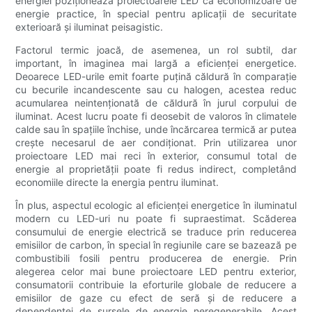
energiei poziționează proiectoarele LED ca economizoare de
energie practice, în special pentru aplicații de securitate
exterioară și iluminat peisagistic.
Factorul termic joacă, de asemenea, un rol subtil, dar
important, în imaginea mai largă a eficienței energetice.
Deoarece LED-urile emit foarte puțină căldură în comparație
cu becurile incandescente sau cu halogen, acestea reduc
acumularea neintenționată de căldură în jurul corpului de
iluminat. Acest lucru poate fi deosebit de valoros în climatele
calde sau în spațiile închise, unde încărcarea termică ar putea
crește necesarul de aer condiționat. Prin utilizarea unor
proiectoare LED mai reci în exterior, consumul total de
energie al proprietății poate fi redus indirect, completând
economiile directe la energia pentru iluminat.
În plus, aspectul ecologic al eficienței energetice în iluminatul
modern cu LED-uri nu poate fi supraestimat. Scăderea
consumului de energie electrică se traduce prin reducerea
emisiilor de carbon, în special în regiunile care se bazează pe
combustibili fosili pentru producerea de energie. Prin
alegerea celor mai bune proiectoare LED pentru exterior,
consumatorii contribuie la eforturile globale de reducere a
emisiilor de gaze cu efect de seră și de reducere a
dependenței de sursele de energie neregenerabile. Acest