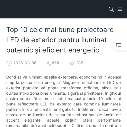
Top 10 cele mai bune proiectoare
LED de exterior pentru iluminat
puternic și eficient energetic
2026-03-06
KML
285
Doriți să vă luminați spațiile exterioare, economisind în același
timp la costurile cu energia? Alegerea reflectoarelor LED de
exterior potrivite vă poate transforma grădina, aleea sau
curtea într-o zonă bine luminată, sigură și primitoare. În ghidul
nostru cuprinzător, am selectat manual primele 10 cele mai
bune reflectoare LED de exterior care combină iluminarea
puternică cu eficiența energetică. Indiferent dacă aveți
nevoie de un iluminat de securitate robust sau de lumini de
accent elegante, aceste opțiuni oferă performanțe
remarcabile fără a vă goli bugetul. Citiți mai departe pentru a