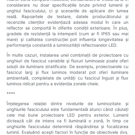
considerare nu doar specificațiile brute privind lumenii și
unghiul fasciculului, ci și scenariile de aplicare din lumea
reală. Rapoartele de testare, datele producătorului și
recenziile clienților evidențiază adesea modul în care un
reflector se comportă în diferite condiții exterioare. În plus,
gradele de rezistență la intemperii (cum ar fi IP65 sau mai
mare) și calitatea construcției pot influența longevitatea și
performanța constantă a luminozității reflectoarelor LED.
În multe cazuri, instalarea unei combinații de proiectoare cu
unghiuri de fascicul variabile și fluxuri luminoase poate oferi
soluții de iluminare stratificate. De exemplu, proiectoarele cu
fascicul larg și flux luminos moderat pot oferi iluminare
ambientală, completate de unități cu fascicul îngust și flux
luminos ridicat pentru a evidenția zonele cheie.
****
Înțelegerea relației dintre nivelurile de luminozitate și
unghiurile fasciculului este fundamentală atunci când căutați
cele mai bune proiectoare LED pentru exterior. Lumenii
dictează cât de intens va fi iluminată o zonă, în timp ce
unghiurile fasciculului determină răspândirea și focalizarea
luminii. Evaluând acești factori în funcție de obiectivele dvs.