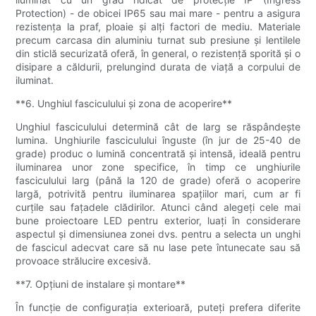
Protection) - de obicei IP65 sau mai mare - pentru a asigura
rezistența la praf, ploaie și alți factori de mediu. Materiale
precum carcasa din aluminiu turnat sub presiune și lentilele
din sticlă securizată oferă, în general, o rezistență sporită și o
disipare a căldurii, prelungind durata de viață a corpului de
iluminat.
**6. Unghiul fasciculului și zona de acoperire**
Unghiul fasciculului determină cât de larg se răspândește
lumina. Unghiurile fasciculului înguste (în jur de 25-40 de
grade) produc o lumină concentrată și intensă, ideală pentru
iluminarea unor zone specifice, în timp ce unghiurile
fasciculului larg (până la 120 de grade) oferă o acoperire
largă, potrivită pentru iluminarea spațiilor mari, cum ar fi
curțile sau fațadele clădirilor. Atunci când alegeți cele mai
bune proiectoare LED pentru exterior, luați în considerare
aspectul și dimensiunea zonei dvs. pentru a selecta un unghi
de fascicul adecvat care să nu lase pete întunecate sau să
provoace strălucire excesivă.
**7. Opțiuni de instalare și montare**
În funcție de configurația exterioară, puteți prefera diferite