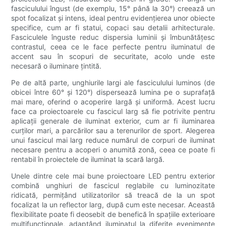
fasciculului îngust (de exemplu, 15° până la 30°) creează un
spot focalizat și intens, ideal pentru evidențierea unor obiecte
specifice, cum ar fi statui, copaci sau detalii arhitecturale.
Fasciculele înguste reduc dispersia luminii și îmbunătățesc
contrastul, ceea ce le face perfecte pentru iluminatul de
accent sau în scopuri de securitate, acolo unde este
necesară o iluminare țintită.
Pe de altă parte, unghiurile largi ale fasciculului luminos (de
obicei între 60° și 120°) dispersează lumina pe o suprafață
mai mare, oferind o acoperire largă și uniformă. Acest lucru
face ca proiectoarele cu fascicul larg să fie potrivite pentru
aplicații generale de iluminat exterior, cum ar fi iluminarea
curților mari, a parcărilor sau a terenurilor de sport. Alegerea
unui fascicul mai larg reduce numărul de corpuri de iluminat
necesare pentru a acoperi o anumită zonă, ceea ce poate fi
rentabil în proiectele de iluminat la scară largă.
Unele dintre cele mai bune proiectoare LED pentru exterior
combină unghiuri de fascicul reglabile cu luminozitate
ridicată, permițând utilizatorilor să treacă de la un spot
focalizat la un reflector larg, după cum este necesar. Această
flexibilitate poate fi deosebit de benefică în spațiile exterioare
multifuncționale, adaptând iluminatul la diferite evenimente