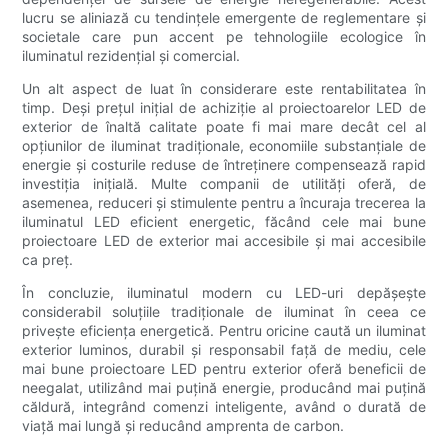
lucru se aliniază cu tendințele emergente de reglementare și
societale care pun accent pe tehnologiile ecologice în
iluminatul rezidențial și comercial.
Un alt aspect de luat în considerare este rentabilitatea în
timp. Deși prețul inițial de achiziție al proiectoarelor LED de
exterior de înaltă calitate poate fi mai mare decât cel al
opțiunilor de iluminat tradiționale, economiile substanțiale de
energie și costurile reduse de întreținere compensează rapid
investiția inițială. Multe companii de utilități oferă, de
asemenea, reduceri și stimulente pentru a încuraja trecerea la
iluminatul LED eficient energetic, făcând cele mai bune
proiectoare LED de exterior mai accesibile și mai accesibile
ca preț.
În concluzie, iluminatul modern cu LED-uri depășește
considerabil soluțiile tradiționale de iluminat în ceea ce
privește eficiența energetică. Pentru oricine caută un iluminat
exterior luminos, durabil și responsabil față de mediu, cele
mai bune proiectoare LED pentru exterior oferă beneficii de
neegalat, utilizând mai puțină energie, producând mai puțină
căldură, integrând comenzi inteligente, având o durată de
viață mai lungă și reducând amprenta de carbon.