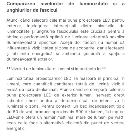
Compararea nivelurilor de luminozitate și a
unghiurilor de fascicul
Atunci când selectați cele mai bune proiectoare LED pentru
exterior, înțelegerea interacțiunii dintre nivelurile de
luminozitate și unghiurile fasciculului este crucială pentru a
obține o performanță optimă de iluminare adaptată nevoilor
dumneavoastră specifice. Acești doi factori nu numai că
influențează vizibilitatea și zona de acoperire, dar afectează
și eficiența energetică și ambianța generală a spațiului
dumneavoastră exterior.
**Niveluri de luminozitate: lumeni și importanța lor**
Luminozitatea proiectoarelor LED se măsoară în principal în
lumeni, care cuantifică cantitatea totală de lumină vizibilă
emisă de corp de iluminat. Atunci când se compară cele mai
bune proiectoare LED de exterior, lumenii servesc drept
indicator cheie pentru a determina cât de intens va fi
iluminată o zonă. Pentru context, un bec incandescent tipic
de 60 de wați produce aproximativ 800 de lumeni, în timp ce
LED-urile oferă un număr mult mai mare de lumeni pe watt,
ceea ce le face o alternativă eficientă din punct de vedere
energetic.