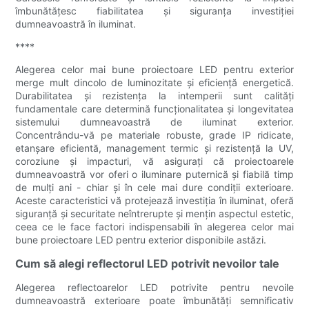
îmbunătățesc fiabilitatea și siguranța investiției
dumneavoastră în iluminat.
****
Alegerea celor mai bune proiectoare LED pentru exterior
merge mult dincolo de luminozitate și eficiență energetică.
Durabilitatea și rezistența la intemperii sunt calități
fundamentale care determină funcționalitatea și longevitatea
sistemului dumneavoastră de iluminat exterior.
Concentrându-vă pe materiale robuste, grade IP ridicate,
etanșare eficientă, management termic și rezistență la UV,
coroziune și impacturi, vă asigurați că proiectoarele
dumneavoastră vor oferi o iluminare puternică și fiabilă timp
de mulți ani - chiar și în cele mai dure condiții exterioare.
Aceste caracteristici vă protejează investiția în iluminat, oferă
siguranță și securitate neîntrerupte și mențin aspectul estetic,
ceea ce le face factori indispensabili în alegerea celor mai
bune proiectoare LED pentru exterior disponibile astăzi.
Cum să alegi reflectorul LED potrivit nevoilor tale
Alegerea reflectoarelor LED potrivite pentru nevoile
dumneavoastră exterioare poate îmbunătăți semnificativ