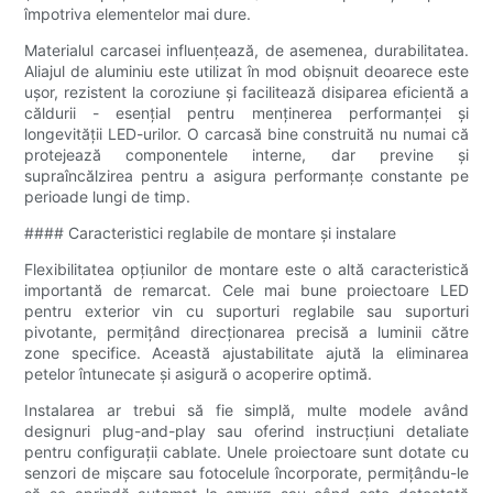
împotriva elementelor mai dure.
Materialul carcasei influențează, de asemenea, durabilitatea.
Aliajul de aluminiu este utilizat în mod obișnuit deoarece este
ușor, rezistent la coroziune și facilitează disiparea eficientă a
căldurii - esențial pentru menținerea performanței și
longevității LED-urilor. O carcasă bine construită nu numai că
protejează componentele interne, dar previne și
supraîncălzirea pentru a asigura performanțe constante pe
perioade lungi de timp.
#### Caracteristici reglabile de montare și instalare
Flexibilitatea opțiunilor de montare este o altă caracteristică
importantă de remarcat. Cele mai bune proiectoare LED
pentru exterior vin cu suporturi reglabile sau suporturi
pivotante, permițând direcționarea precisă a luminii către
zone specifice. Această ajustabilitate ajută la eliminarea
petelor întunecate și asigură o acoperire optimă.
Instalarea ar trebui să fie simplă, multe modele având
designuri plug-and-play sau oferind instrucțiuni detaliate
pentru configurații cablate. Unele proiectoare sunt dotate cu
senzori de mișcare sau fotocelule încorporate, permițându-le