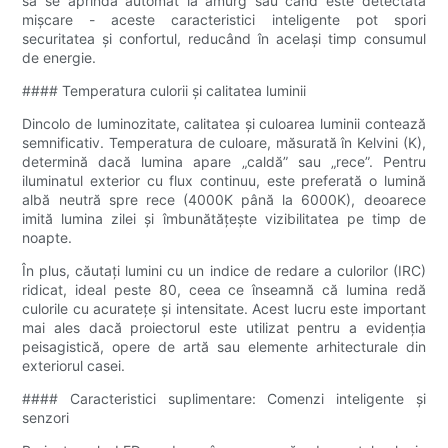
să se aprindă automat la amurg sau când este detectată
mișcare - aceste caracteristici inteligente pot spori
securitatea și confortul, reducând în același timp consumul
de energie.
#### Temperatura culorii și calitatea luminii
Dincolo de luminozitate, calitatea și culoarea luminii contează
semnificativ. Temperatura de culoare, măsurată în Kelvini (K),
determină dacă lumina apare „caldă” sau „rece”. Pentru
iluminatul exterior cu flux continuu, este preferată o lumină
albă neutră spre rece (4000K până la 6000K), deoarece
imită lumina zilei și îmbunătățește vizibilitatea pe timp de
noapte.
În plus, căutați lumini cu un indice de redare a culorilor (IRC)
ridicat, ideal peste 80, ceea ce înseamnă că lumina redă
culorile cu acuratețe și intensitate. Acest lucru este important
mai ales dacă proiectorul este utilizat pentru a evidenția
peisagistică, opere de artă sau elemente arhitecturale din
exteriorul casei.
#### Caracteristici suplimentare: Comenzi inteligente și
senzori