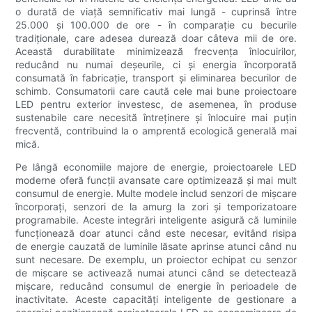
o durată de viață semnificativ mai lungă - cuprinsă între
25.000 și 100.000 de ore - în comparație cu becurile
tradiționale, care adesea durează doar câteva mii de ore.
Această durabilitate minimizează frecvența înlocuirilor,
reducând nu numai deșeurile, ci și energia încorporată
consumată în fabricație, transport și eliminarea becurilor de
schimb. Consumatorii care caută cele mai bune proiectoare
LED pentru exterior investesc, de asemenea, în produse
sustenabile care necesită întreținere și înlocuire mai puțin
frecventă, contribuind la o amprentă ecologică generală mai
mică.
Pe lângă economiile majore de energie, proiectoarele LED
moderne oferă funcții avansate care optimizează și mai mult
consumul de energie. Multe modele includ senzori de mișcare
încorporați, senzori de la amurg la zori și temporizatoare
programabile. Aceste integrări inteligente asigură că luminile
funcționează doar atunci când este necesar, evitând risipa
de energie cauzată de luminile lăsate aprinse atunci când nu
sunt necesare. De exemplu, un proiector echipat cu senzor
de mișcare se activează numai atunci când se detectează
mișcare, reducând consumul de energie în perioadele de
inactivitate. Aceste capacități inteligente de gestionare a