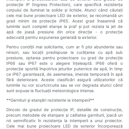
protecție IP (Ingress Protection), care specifică rezistența
corpului de iluminat la solide și lichide. Atunci când căutați
cele mai bune proiectoare LED de exterior, se recomandă un
grad minim de protecție IP65. Acest grad înseamnă că
luminile sunt complet etanșe la praf și pot rezista la jet de
apă de joasă presiune din orice direcție - o protecție
adecvată pentru expunerea generală la exterior.
Pentru condiții mai solicitante, cum ar fi ploi abundente sau
ninsori, sau locații predispuse la curățarea cu apă sub
presiune, optarea pentru proiectoare cu grad de protecție
IP66 sau IP67 este o alegere înțeleaptă. IP66 oferă o
protecție sporită împotriva jeturilor puternice de apă, în timp
ce IP67 garantează, de asemenea, imersia temporară în apă
fără deteriorare. Aceste clasificări asigură utilizatorilor că
luminile nu vor scurtcircuita sau se vor degrada atunci când
sunt expuse la fluctuații meteorologice intense.
**Garnituri și etanșări rezistente la intemperii**
Dincolo de gradul de protecție IP, detaliile de construcție,
precum metodele de etanșare și calitatea garniturii, joacă un
rol semnificativ în rezistența la intemperii a unui proiector.
Cele mai bune proiectoare LED de exterior încorporează