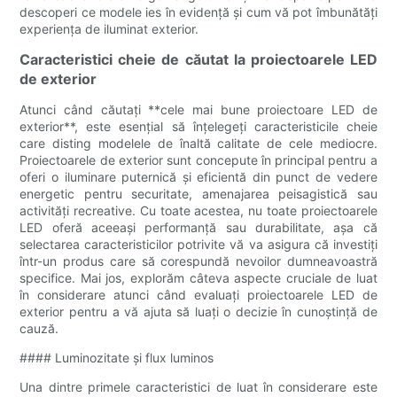
descoperi ce modele ies în evidență și cum vă pot îmbunătăți
experiența de iluminat exterior.
Caracteristici cheie de căutat la proiectoarele LED
de exterior
Atunci când căutați **cele mai bune proiectoare LED de
exterior**, este esențial să înțelegeți caracteristicile cheie
care disting modelele de înaltă calitate de cele mediocre.
Proiectoarele de exterior sunt concepute în principal pentru a
oferi o iluminare puternică și eficientă din punct de vedere
energetic pentru securitate, amenajarea peisagistică sau
activități recreative. Cu toate acestea, nu toate proiectoarele
LED oferă aceeași performanță sau durabilitate, așa că
selectarea caracteristicilor potrivite vă va asigura că investiți
într-un produs care să corespundă nevoilor dumneavoastră
specifice. Mai jos, explorăm câteva aspecte cruciale de luat
în considerare atunci când evaluați proiectoarele LED de
exterior pentru a vă ajuta să luați o decizie în cunoștință de
cauză.
#### Luminozitate și flux luminos
Una dintre primele caracteristici de luat în considerare este