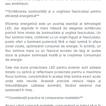
sau anotimpuri.
**Echilibrarea luminozității și a unghiului fasciculului pentru
eficiență energetică**
Eficiența energetică este un avantaj esențial al tehnologiei
LED, dar depinde în mare măsură de alegerea echilibrului
potrivit între nivelul de luminozitate și unghiul fasciculului. Un
flux luminos mare, combinat cu un unghi îngust al fasciculului,
poate oferi o iluminare puternică fără a risipi lumină în afara
zonei vizate, optimizând consumul de energie. În schimb, un
flux luminos mare cu un fascicul excesiv de larg ar putea
duce la poluare luminoasă inutilă și la creșterea consumului
de energie.
Cele mai bune proiectoare LED pentru exterior sunt adesea
dotate cu optică și reflectoare proiectate pentru a maximiza
fluxul luminos, concentrând în același timp lumina exact acolo
unde este nevoie. Această precizie reduce risipa și
îmbunătățește calitatea iluminării, făcând sistemul mai
sustenabil în timp.
**Considerații practice la compararea modelelor**
Atunci când compară modelele, consumatorii ar trebui să ia în