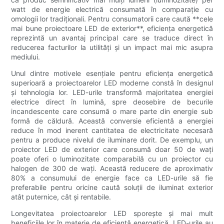
watt de energie electrică consumată în comparație cu
omologii lor tradiționali. Pentru consumatorii care caută **cele
mai bune proiectoare LED de exterior**, eficiența energetică
reprezintă un avantaj principal care se traduce direct în
reducerea facturilor la utilități și un impact mai mic asupra
mediului.
Unul dintre motivele esențiale pentru eficiența energetică
superioară a proiectoarelor LED moderne constă în designul
și tehnologia lor. LED-urile transformă majoritatea energiei
electrice direct în lumină, spre deosebire de becurile
incandescente care consumă o mare parte din energie sub
formă de căldură. Această conversie eficientă a energiei
reduce în mod inerent cantitatea de electricitate necesară
pentru a produce nivelul de iluminare dorit. De exemplu, un
proiector LED de exterior care consumă doar 50 de wați
poate oferi o luminozitate comparabilă cu un proiector cu
halogen de 300 de wați. Această reducere de aproximativ
80% a consumului de energie face ca LED-urile să fie
preferabile pentru oricine caută soluții de iluminat exterior
atât puternice, cât și rentabile.
Longevitatea proiectoarelor LED sporește și mai mult
beneficiile lor în materie de eficiență energetică. LED-urile au