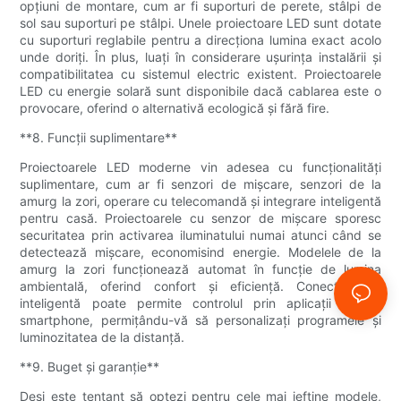
opțiuni de montare, cum ar fi suporturi de perete, stâlpi de
sol sau suporturi pe stâlpi. Unele proiectoare LED sunt dotate
cu suporturi reglabile pentru a direcționa lumina exact acolo
unde doriți. În plus, luați în considerare ușurința instalării și
compatibilitatea cu sistemul electric existent. Proiectoarele
LED cu energie solară sunt disponibile dacă cablarea este o
provocare, oferind o alternativă ecologică și fără fire.
**8. Funcții suplimentare**
Proiectoarele LED moderne vin adesea cu funcționalități
suplimentare, cum ar fi senzori de mișcare, senzori de la
amurg la zori, operare cu telecomandă și integrare inteligentă
pentru casă. Proiectoarele cu senzor de mișcare sporesc
securitatea prin activarea iluminatului numai atunci când se
detectează mișcare, economisind energie. Modelele de la
amurg la zori funcționează automat în funcție de lumina
ambientală, oferind confort și eficiență. Conectivitatea
inteligentă poate permite controlul prin aplicații pentru
smartphone, permițându-vă să personalizați programele și
luminozitatea de la distanță.
**9. Buget și garanție**
Deși este tentant să optezi pentru cele mai ieftine modele,