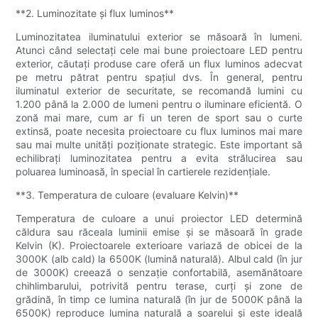
**2. Luminozitate și flux luminos**
Luminozitatea iluminatului exterior se măsoară în lumeni.
Atunci când selectați cele mai bune proiectoare LED pentru
exterior, căutați produse care oferă un flux luminos adecvat
pe metru pătrat pentru spațiul dvs. În general, pentru
iluminatul exterior de securitate, se recomandă lumini cu
1.200 până la 2.000 de lumeni pentru o iluminare eficientă. O
zonă mai mare, cum ar fi un teren de sport sau o curte
extinsă, poate necesita proiectoare cu flux luminos mai mare
sau mai multe unități poziționate strategic. Este important să
echilibrați luminozitatea pentru a evita strălucirea sau
poluarea luminoasă, în special în cartierele rezidențiale.
**3. Temperatura de culoare (evaluare Kelvin)**
Temperatura de culoare a unui proiector LED determină
căldura sau răceala luminii emise și se măsoară în grade
Kelvin (K). Proiectoarele exterioare variază de obicei de la
3000K (alb cald) la 6500K (lumină naturală). Albul cald (în jur
de 3000K) creează o senzație confortabilă, asemănătoare
chihlimbarului, potrivită pentru terase, curți și zone de
grădină, în timp ce lumina naturală (în jur de 5000K până la
6500K) reproduce lumina naturală a soarelui și este ideală