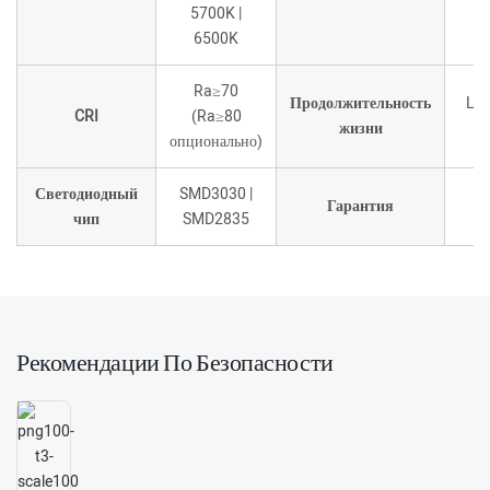
м
5700K |
6500K
Ra≥70
Продолжительность
L7
CRI
(Ra≥80
жизни
00
опционально)
Светодиодный
SMD3030 |
Гарантия
чип
SMD2835
Рекомендации По Безопасности