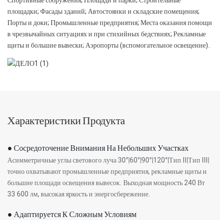
Спортивные сооружения; Площади и парки; Строительные
площадки; Фасады зданий; Автостоянки и складские помещения;
Порты и доки; Промышленные предприятия; Места оказания помощи
в чрезвычайных ситуациях и при стихийных бедствиях; Рекламные
щиты и большие вывески; Аэропорты (вспомогательное освещение).
Характеристики Продукта
● Сосредоточение Внимания На Небольших Участках
Асимметричные углы светового луча 30°|60°|90°|120°|Тип II|Тип III|
точно охватывают промышленные предприятия, рекламные щиты и
большие площади освещения вывесок. Выходная мощность 240 Вт
33 600 лм, высокая яркость и энергосбережение.
● Адаптируется К Сложным Условиям