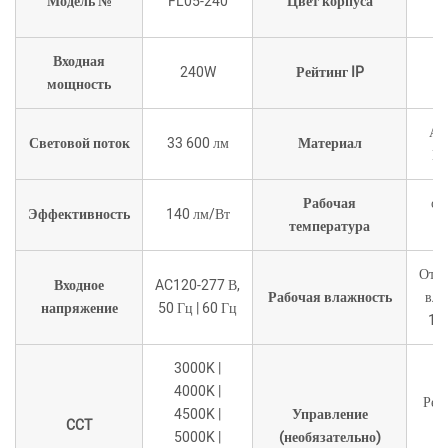
Модель №
FL05-240
Цвет корпуса
Входная
240W
Рейтинг IP
мощность
Ал
Световой поток
33 600 лм
Материал
ПК
Рабочая
от
Эффективность
140 лм/Вт
температура
Отно
Входное
AC120-277 В,
Рабочая влажность
вла
напряжение
50 Гц | 60 Гц
10
3000K |
4000K |
Рег
4500K |
Управление
CCT
5000K |
(необязательно)