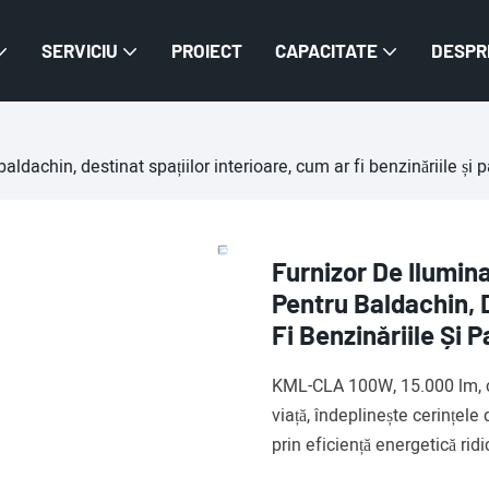
SERVICIU
PROIECT
CAPACITATE
DESPR
achin, destinat spațiilor interioare, cum ar fi benzinăriile și 
Furnizor De Ilumi
Pentru Baldachin, D
Fi Benzinăriile Și 
KML-CLA 100W, 15.000 lm, c
viață, îndeplinește cerințele
prin eficiență energetică ridi