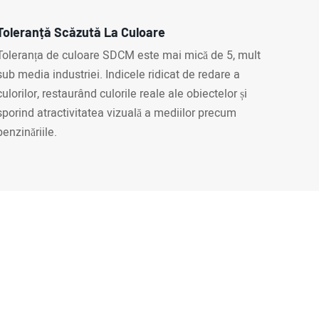
Toleranță Scăzută La Culoare
Toleranța de culoare SDCM este mai mică de 5, mult
sub media industriei. Indicele ridicat de redare a
culorilor, restaurând culorile reale ale obiectelor și
sporind atractivitatea vizuală a mediilor precum
benzinăriile.