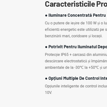
Caracteristicile Pr
● Iluminare Concentrată Pentru
Cu o putere de ieșire de 100 W și o 
eficientă energetic este utilizată pe s
benzinării mari, coridoare și locații.
● Potrivit Pentru Iluminatul Dep
Protecție IP65 + carcasă din aluminiu
descărcare electrostatică și împămân
ambientale de la -30℃ la +50℃ și um
● Opțiuni Multiple De Control Int
Opțiunile inteligente de control incl
10V.