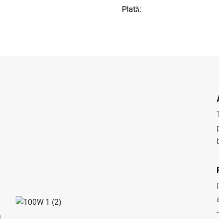
Plată:
n