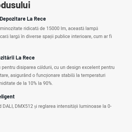
odusului
 Depozitare La Rece
luminozitate ridicată de 15000 lm, această lampă
cară largă în diverse spații publice interioare, cum ar fi
ozitării La Rece
 pentru disiparea căldurii, cu un design excelent pentru
tare, asigurând o funcționare stabilă la temperaturi
iditate de la 10% la 90%.
eligent
ud DALI, DMX512 și reglarea intensității luminoase la 0-