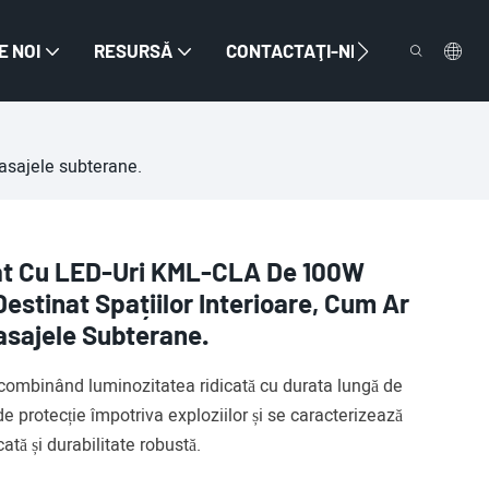
E NOI
RESURSĂ
CONTACTAŢI-NE
pasajele subterane.
nat Cu LED-Uri KML-CLA De 100W
estinat Spațiilor Interioare, Cum Ar
Pasajele Subterane.
ombinând luminozitatea ridicată cu durata lungă de
 de protecție împotriva exploziilor și se caracterizează
cată și durabilitate robustă.