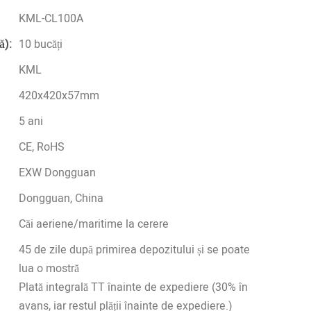
KML-CL100A
ă):
10 bucăți
KML
420x420x57mm
5 ani
CE, RoHS
EXW Dongguan
Dongguan, China
Căi aeriene/maritime la cerere
45 de zile după primirea depozitului și se poate
lua o mostră
Plată integrală TT înainte de expediere (30% în
avans, iar restul plății înainte de expediere.)