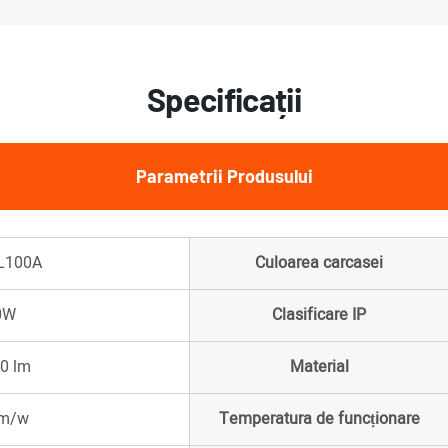
Specificații
Parametrii Produsului
L100A
Culoarea carcasei
0W
Clasificare IP
0 lm
Material
lm/w
Temperatura de funcționare