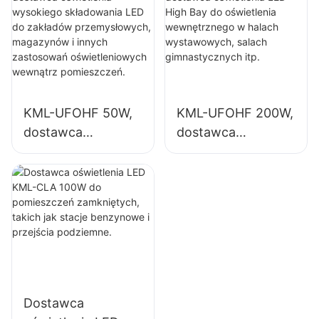
składowania LED
wewnętrznych w
do zakładów
zakładach
przemysłowych,
przemysłowych,
magazynów i
salach
innych zastosowań
gimnastycznych
oświetleniowych
itp.
KML-UFOHF 50W,
KML-UFOHF 200W,
wewnątrz
dostawca
dostawca
pomieszczeń.
oświetlenia
oświetlenia LED
wysokiego
High Bay do
składowania LED
oświetlenia
do zakładów
wewnętrznego w
przemysłowych,
halach
magazynów i
wystawowych,
innych zastosowań
salach
oświetleniowych
gimnastycznych
Dostawca
wewnątrz
itp.