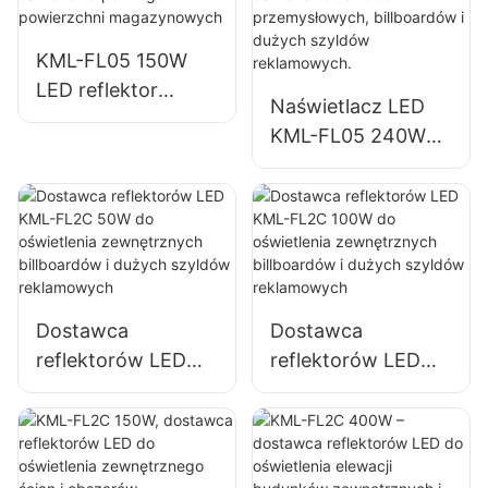
zewnętrznych i
przestrzeni
KML-FL05 150W
otwartych
LED reflektor
Naświetlacz LED
oświetleniowy do
KML-FL05 240W
oświetlenia
przeznaczony do
parkingów i
oświetlenia
powierzchni
zakładów
magazynowych
przemysłowych,
billboardów i
dużych szyldów
Dostawca
Dostawca
reklamowych.
reflektorów LED
reflektorów LED
KML-FL2C 50W do
KML-FL2C 100W
oświetlenia
do oświetlenia
zewnętrznych
zewnętrznych
billboardów i
billboardów i