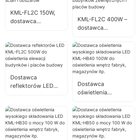
dużych szyldów
dużych szyldów
KML-FL2C 150W,
reklamowych
reklamowych
KML-FL2C 400W –
dostawca
dostawca
reflektorów LED do
reflektorów LED do
oświetlenia
oświetlenia elewacji
zewnętrznego
budynków
ścian i obszarów
zewnętrznych i
placów budowy
Dostawca
Dostawca
reflektorów LED
oświetlenia
KML-FL2C 500W
wysokiego
do oświetlenia
składowania LED
elewacji budynków
KML-HB40 100W
i placów budowy
do oświetlenia
wnętrz fabryk,