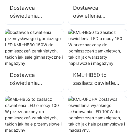
magazynów itp.
Dostawca
Dostawca
oświetlenia
oświetlenia
wysokiego
wysokiego
składowania LED
składowania LED
KML-HB30 o mocy
KML-HB50 o mocy
100 W do
100 W do
oświetlenia wnętrz
oświetlenia wnętrz
fabryk,
fabryk,
magazynów itp.
magazynów itp.
Dostawca
KML-HB50 to
oświetlenia
zasilacz oświetlenia
przemysłowego i
LED o mocy 150 W
górniczego LED
przeznaczony do
KML-HB30 150W
pomieszczeń
do pomieszczeń
zamkniętych,
zamkniętych,
takich jak
takich jak sale
warsztaty