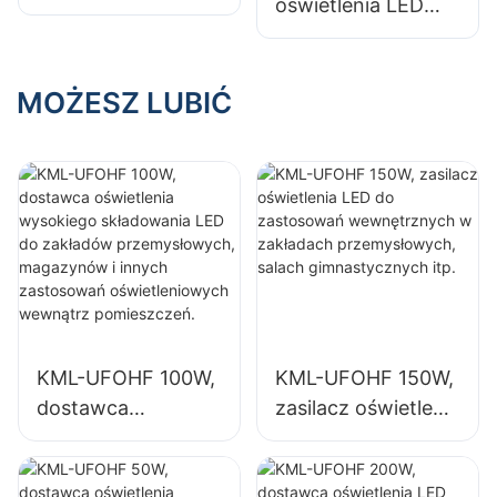
oświetlenia LED
preferowane
KML-CLA 100W do
rozwiązanie
pomieszczeń
oświetleniowe do
zamkniętych,
MOŻESZ LUBIĆ
chłodni.
takich jak stacje
benzynowe i
przejścia
podziemne.
KML-UFOHF 100W,
KML-UFOHF 150W,
dostawca
zasilacz oświetlenia
oświetlenia
LED do
wysokiego
zastosowań