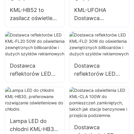
gimnastyczne i
naprawcze i
KML-HB52 to
KML-UFOHA
magazyny.
magazyny.
zasilacz oświetlenia
Dostawca
LED o mocy 100 W
oświetlenia
przeznaczony do
wysokiego
pomieszczeń
składowania LED
zamkniętych,
100W do
takich jak hale
pomieszczeń
Dostawca
Dostawca
przemysłowe i
zamkniętych,
reflektorów LED
reflektorów LED
magazyny.
takich jak hale
KML-FL20 50W do
KML-FLD 30W do
przemysłowe i
oświetlenia
oświetlenia
magazyny.
zewnętrznych
zewnętrznych
billboardów i
billboardów i
dużych szyldów
dużych szyldów
Lampa LED do
reklamowych
reklamowych
Dostawca
chłodni KML-HB30,