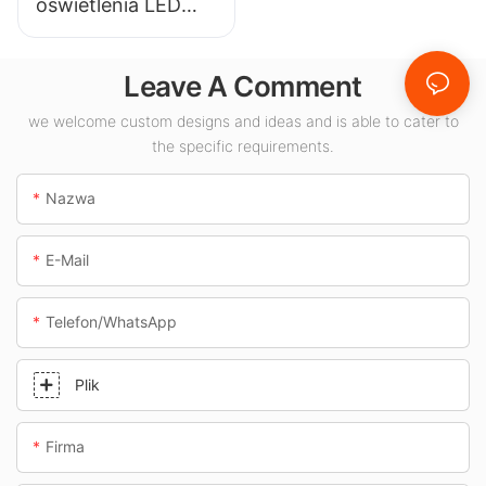
oświetlenia LED
pomieszczeń.
KML-CLA 100W do
pomieszczeń
Leave A Comment
zamkniętych,
takich jak stacje
we welcome custom designs and ideas and is able to cater to
the specific requirements.
benzynowe i
przejścia
Nazwa
podziemne.
E-Mail
Telefon/WhatsApp
Plik
Firma