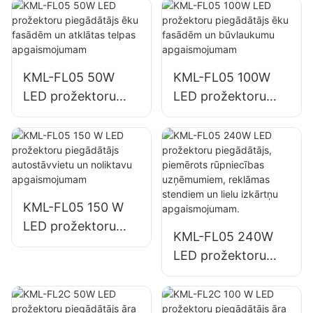
KML-FL05 50W
KML-FL05 100W
LED prožektoru
LED prožektoru
piegādātājs ēku
piegādātājs ēku
fasādēm un
fasādēm un
atklātas telpas
būvlaukumu
apgaismojumam
apgaismojumam
KML-FL05 150 W
LED prožektoru
KML-FL05 240W
piegādātājs
LED prožektoru
autostāvvietu un
piegādātājs,
noliktavu
piemērots
apgaismojumam
rūpniecības