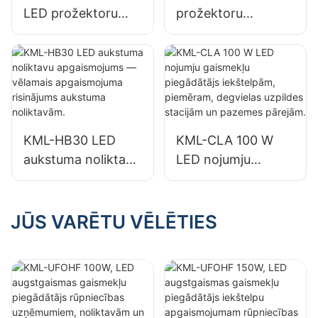
LED prožektoru
prožektoru
piegādātājs āra
piegādātājs āra
reklāmas stendiem
reklāmas stendiem
un lielizmēra
un lielizmēra
izkārtņu
izkārtņu
apgaismojumam
apgaismojumam
KML-HB30 LED
KML-CLA 100 W
aukstuma noliktavu
LED nojumju
apgaismojums —
gaismekļu
vēlamais
piegādātājs
apgaismojuma
iekštelpām,
JŪS VARĒTU VĒLĒTIES
risinājums
piemēram,
aukstuma
degvielas uzpildes
noliktavām.
stacijām un
pazemes pārejām.