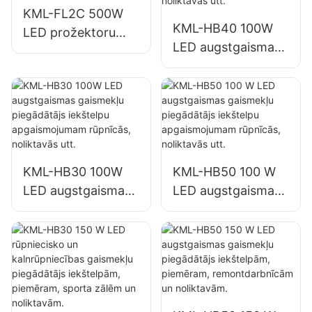
KML-FL2C 500W
KML-HB40 100W
LED prožektoru
LED augstgaismas
piegādātājs ēku
gaismekļu
fasāžu un
piegādātājs
būvlaukumu
iekštelpu
apgaismojumam
apgaismojumam
rūpnīcās,
noliktavās utt.
KML-HB30 100W
KML-HB50 100 W
LED augstgaismas
LED augstgaismas
gaismekļu
gaismekļu
piegādātājs
piegādātājs
iekštelpu
iekštelpu
apgaismojumam
apgaismojumam
rūpnīcās,
rūpnīcās,
noliktavās utt.
noliktavās utt.