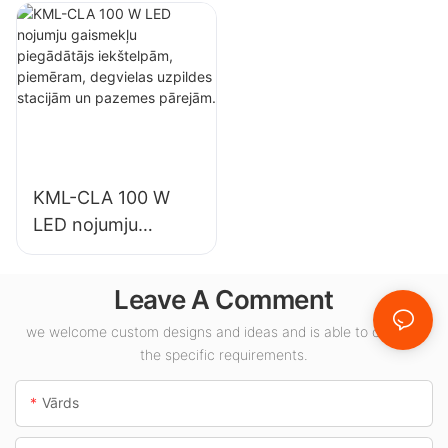
piegādātājs
piegādātājs
rūpniecības
iekštelpu
uzņēmumiem,
apgaismojumam
noliktavām un
izstāžu zālēs,
citiem iekštelpu
sporta zālēs utt.
apgaismojuma
lietojumiem.
KML-CLA 100 W
LED nojumju
gaismekļu
piegādātājs
Leave A Comment
iekštelpām,
piemēram,
we welcome custom designs and ideas and is able to cater to
the specific requirements.
degvielas uzpildes
stacijām un
Vārds
pazemes pārejām.