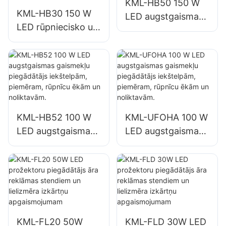
KML-HB50 150 W
KML-HB30 150 W
LED augstgaismas
LED rūpniecisko un
gaismekļu
kalnrūpniecības
piegādātājs
gaismekļu
iekštelpām,
piegādātājs
piemēram,
iekštelpām,
remontdarbnīcām
piemēram, sporta
un noliktavām.
zālēm un
KML-HB52 100 W
KML-UFOHA 100 W
noliktavām.
LED augstgaismas
LED augstgaismas
gaismekļu
gaismekļu
piegādātājs
piegādātājs
iekštelpām,
iekštelpām,
piemēram, rūpnīcu
piemēram, rūpnīcu
ēkām un
ēkām un
noliktavām.
noliktavām.
KML-FL20 50W
KML-FLD 30W LED