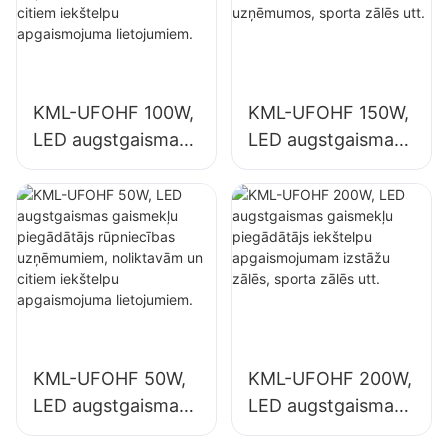
KML-UFOHF 100W,
KML-UFOHF 150W,
LED augstgaismas
LED augstgaismas
gaismekļu
gaismekļu
piegādātājs
piegādātājs
rūpniecības
iekštelpu
uzņēmumiem,
apgaismojumam
noliktavām un
rūpniecības
citiem iekštelpu
uzņēmumos,
apgaismojuma
sporta zālēs utt.
lietojumiem.
KML-UFOHF 50W,
KML-UFOHF 200W,
LED augstgaismas
LED augstgaismas
gaismekļu
gaismekļu