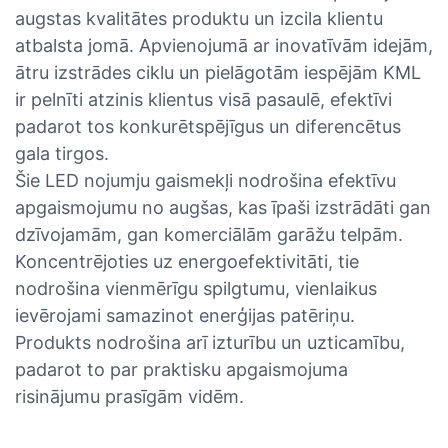
augstas kvalitātes produktu un izcila klientu
atbalsta jomā. Apvienojumā ar inovatīvām idejām,
ātru izstrādes ciklu un pielāgotām iespējām KML
ir pelnīti atzinis klientus visā pasaulē, efektīvi
padarot tos konkurētspējīgus un diferencētus
gala tirgos.
Šie LED nojumju gaismekļi nodrošina efektīvu
apgaismojumu no augšas, kas īpaši izstrādāti gan
dzīvojamām, gan komerciālām garāžu telpām.
Koncentrējoties uz energoefektivitāti, tie
nodrošina vienmērīgu spilgtumu, vienlaikus
ievērojami samazinot enerģijas patēriņu.
Produkts nodrošina arī izturību un uzticamību,
padarot to par praktisku apgaismojuma
risinājumu prasīgām vidēm.