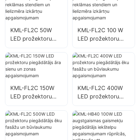
uzņēmumiem,
reklāmas stendiem
un lielu izkārtņu
KML-FL2C 50W
KML-FL2C 100 W
apgaismojumam.
LED prožektoru
LED prožektoru
piegādātājs āra
piegādātājs āra
reklāmas stendiem
reklāmas stendiem
un lielizmēra
un lielizmēra
izkārtņu
izkārtņu
apgaismojumam
apgaismojumam
KML-FL2C 150W
KML-FL2C 400W
LED prožektoru
LED prožektoru
piegādātājs āra
piegādātājs ēku
sienu un zonas
fasāžu un
apgaismojumam
būvlaukumu
apgaismojumam