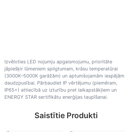
Izvēloties LED nojumju apgaismojumu, prioritāte
jāpiešķir lūmeniem spilgtumam, krāsu temperatūrai
(3000K–5000K garāžām) un aptumšojamām iespējām
daudzpusībai. Pārbaudiet IP vērtējumu (piemēram,
IP65+) attiecībā uz izturību pret laikapstākļiem un
ENERGY STAR sertifikātu enerģijas taupīšanai.
Saistītie Produkti