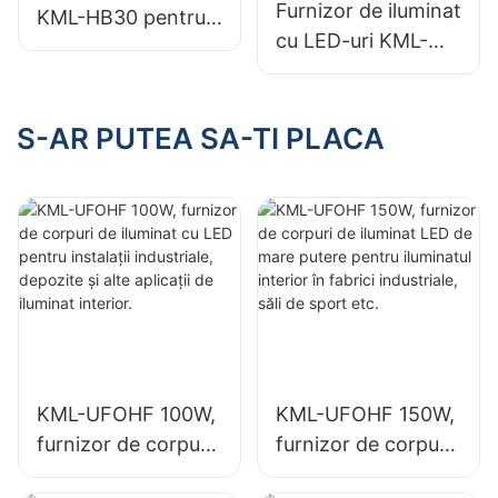
Furnizor de iluminat
KML-HB30 pentru
cu LED-uri KML-
depozitare la rece,
CLA de 100W
Soluția de iluminat
pentru baldachin,
preferată pentru
destinat spațiilor
S-AR PUTEA SA-TI PLACA
instalațiile de
interioare, cum ar fi
depozitare la rece.
benzinăriile și
pasajele subterane.
KML-UFOHF 100W,
KML-UFOHF 150W,
furnizor de corpuri
furnizor de corpuri
de iluminat cu LED
de iluminat LED de