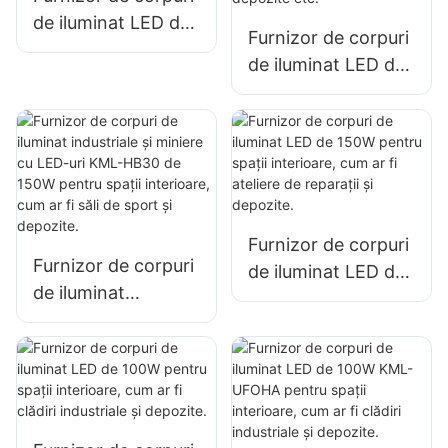
de iluminat LED de
depozite etc.
Furnizor de corpuri
100W pentru
de iluminat LED de
iluminatul de
100W pentru
interior în fabrici,
iluminatul de mare
depozite etc.
îngustă KML-HB50,
pentru iluminatul
spațiilor interioare
din fabrici,
Furnizor de corpuri
depozite etc.
Furnizor de corpuri
de iluminat LED de
de iluminat
150W pentru spații
industriale și
interioare, cum ar fi
miniere cu LED-uri
ateliere de reparații
KML-HB30 de
și depozite.
150W pentru spații
interioare, cum ar fi