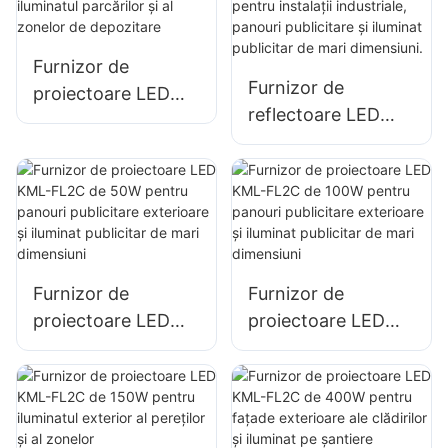
clădirilor și iluminat
șantierelor de
pentru spații
construcții
Furnizor de
deschise
Furnizor de
proiectoare LED
reflectoare LED
KML-FL05 de 150
KML-FL05 de 240
W pentru iluminatul
W, potrivite pentru
parcărilor și al
instalații industriale,
zonelor de
panouri publicitare
depozitare
și iluminat publicitar
de mari dimensiuni.
Furnizor de
Furnizor de
proiectoare LED
proiectoare LED
KML-FL2C de 50W
KML-FL2C de 100W
pentru panouri
pentru panouri
publicitare
publicitare
exterioare și
exterioare și