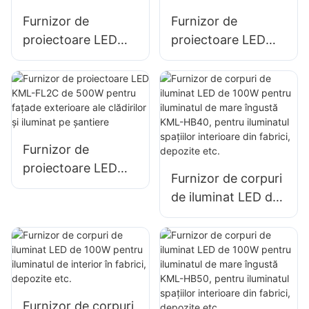
iluminat publicitar
iluminat publicitar
Furnizor de
Furnizor de
de mari dimensiuni
de mari dimensiuni
proiectoare LED
proiectoare LED
KML-FL2C de 150W
KML-FL2C de
pentru iluminatul
400W pentru
exterior al pereților
fațade exterioare
și al zonelor
ale clădirilor și
iluminat pe șantiere
Furnizor de
proiectoare LED
Furnizor de corpuri
KML-FL2C de
de iluminat LED de
500W pentru
100W pentru
fațade exterioare
iluminatul de mare
ale clădirilor și
îngustă KML-HB40,
iluminat pe șantiere
pentru iluminatul
spațiilor interioare
Furnizor de corpuri
din fabrici,