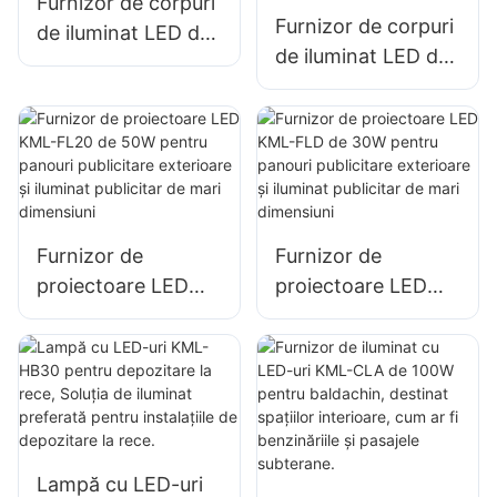
Furnizor de corpuri
săli de sport și
Furnizor de corpuri
de iluminat LED de
depozite.
de iluminat LED de
100W pentru spații
100W KML-UFOHA
interioare, cum ar fi
pentru spații
clădiri industriale și
interioare, cum ar fi
depozite.
clădiri industriale și
depozite.
Furnizor de
Furnizor de
proiectoare LED
proiectoare LED
KML-FL20 de 50W
KML-FLD de 30W
pentru panouri
pentru panouri
publicitare
publicitare
exterioare și
exterioare și
iluminat publicitar
iluminat publicitar
de mari dimensiuni
de mari dimensiuni
Lampă cu LED-uri