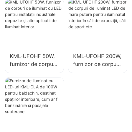
pentru instalații
mare putere pentru
industriale,
iluminatul interior în
depozite și alte
fabrici industriale,
aplicații de iluminat
săli de sport etc.
interior.
KML-UFOHF 50W,
KML-UFOHF 200W,
furnizor de corpuri
furnizor de corpuri
de iluminat cu LED
de iluminat LED de
pentru instalații
mare putere pentru
industriale,
iluminatul interior în
depozite și alte
săli de expoziții, săli
aplicații de iluminat
de sport etc.
interior.