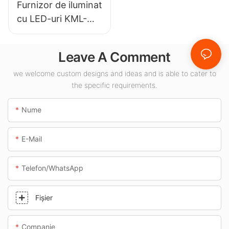
Furnizor de iluminat
cu LED-uri KML-
CLA de 100W
pentru baldachin,
Leave A Comment
destinat spațiilor
interioare, cum ar fi
we welcome custom designs and ideas and is able to cater to
the specific requirements.
benzinăriile și
pasajele subterane.
Nume
E-Mail
Telefon/WhatsApp
Fişier
Companie