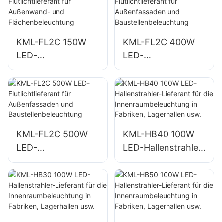
und große
und große
Werbeschilder
Werbeschilder
KML-FL2C 150W
KML-FL2C 400W
LED-
LED-
Flutlichtlieferant für
Flutlichtlieferant für
Außenwand- und
Außenfassaden
Flächenbeleuchtun
und
g
Baustellenbeleucht
ung
KML-FL2C 500W
KML-HB40 100W
LED-
LED-Hallenstrahler-
Flutlichtlieferant für
Lieferant für die
Außenfassaden
Innenraumbeleucht
und
ung in Fabriken,
Baustellenbeleucht
Lagerhallen usw.
ung