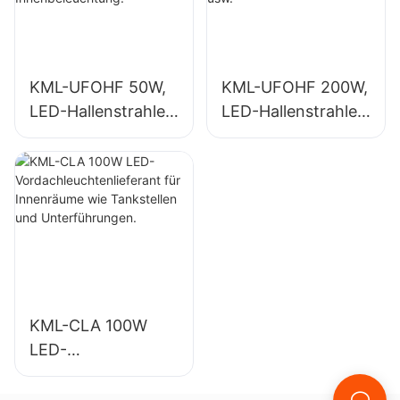
Innenbeleuchtung.
KML-UFOHF 50W,
KML-UFOHF 200W,
LED-Hallenstrahler-
LED-Hallenstrahler-
Lieferant für
Lieferant für die
Industrieanlagen,
Innenbeleuchtung
Lagerhallen und
in
andere
Ausstellungshallen,
Anwendungen der
Turnhallen usw.
Innenbeleuchtung.
KML-CLA 100W
LED-
Vordachleuchtenlie
ferant für