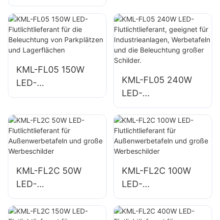
Flutlichtlieferant für
Gebäudefassaden
die
und
Außenbeleuchtung
Baustellenbeleucht
von
ung
Gebäudefassaden
KML-FL05 150W
und Freiflächen
KML-FL05 240W
LED-
LED-
Flutlichtlieferant für
Flutlichtlieferant,
die Beleuchtung
geeignet für
von Parkplätzen
Industrieanlagen,
und Lagerflächen
Werbetafeln und
die Beleuchtung
KML-FL2C 50W
KML-FL2C 100W
großer Schilder.
LED-
LED-
Flutlichtlieferant für
Flutlichtlieferant für
Außenwerbetafeln
Außenwerbetafeln