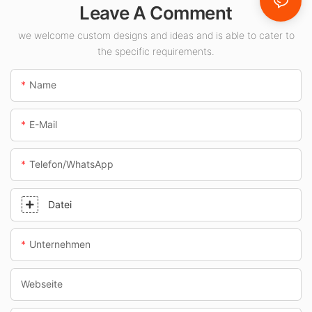
Leave A Comment
Innenräume wie
Tankstellen und
we welcome custom designs and ideas and is able to cater to
the specific requirements.
Unterführungen.
Name
E-Mail
Telefon/WhatsApp
Datei
Unternehmen
Webseite