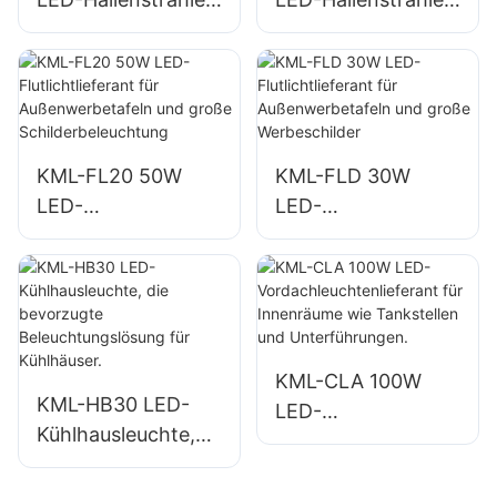
Lieferant für
Lieferant für
Innenräume wie
Innenräume wie
Industriehallen und
Industriehallen und
Lagerhallen.
Lagerhallen.
KML-FL20 50W
KML-FLD 30W
LED-
LED-
Flutlichtlieferant für
Flutlichtlieferant für
Außenwerbetafeln
Außenwerbetafeln
und große
und große
Schilderbeleuchtun
Werbeschilder
g
KML-CLA 100W
KML-HB30 LED-
LED-
Kühlhausleuchte,
Vordachleuchtenlie
die bevorzugte
ferant für
Beleuchtungslösun