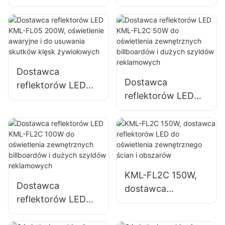
dostawca do
oświetleniowy do
oświetlenia elewacji
oświetlenia
budynków i placów
parkingów i
budowy
powierzchni
magazynowych
Dostawca
Dostawca
reflektorów LED
reflektorów LED
KML-FL05 200W,
KML-FL2C 50W do
oświetlenie
oświetlenia
awaryjne i do
zewnętrznych
usuwania skutków
billboardów i
klęsk żywiołowych
dużych szyldów
KML-FL2C 150W,
reklamowych
Dostawca
dostawca
reflektorów LED
reflektorów LED do
KML-FL2C 100W
oświetlenia