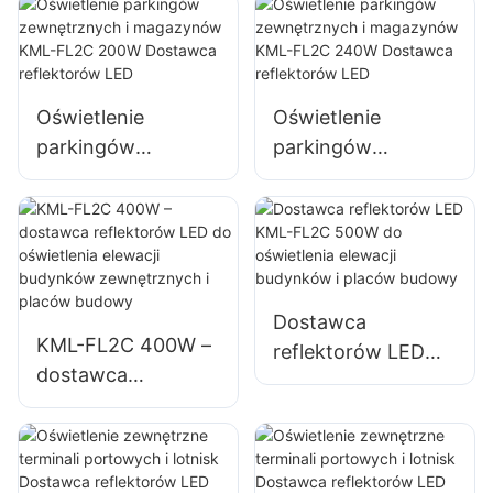
do oświetlenia
zewnętrznego
zewnętrznych
ścian i obszarów
billboardów i
dużych szyldów
Oświetlenie
Oświetlenie
reklamowych
parkingów
parkingów
zewnętrznych i
zewnętrznych i
magazynów KML-
magazynów KML-
FL2C 200W
FL2C 240W
Dostawca
Dostawca
reflektorów LED
reflektorów LED
Dostawca
KML-FL2C 400W –
reflektorów LED
dostawca
KML-FL2C 500W
reflektorów LED do
do oświetlenia
oświetlenia elewacji
elewacji budynków
budynków
i placów budowy