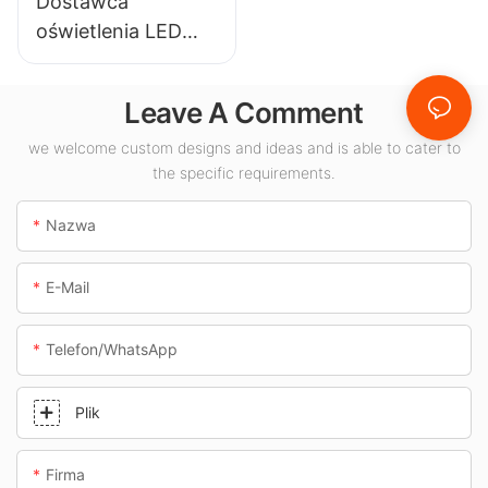
Dostawca
wewnątrz
itp.
oświetlenia LED
pomieszczeń.
KML-CLA 100W do
pomieszczeń
Leave A Comment
zamkniętych,
takich jak stacje
we welcome custom designs and ideas and is able to cater to
the specific requirements.
benzynowe i
przejścia
Nazwa
podziemne.
E-Mail
Telefon/WhatsApp
Plik
Firma