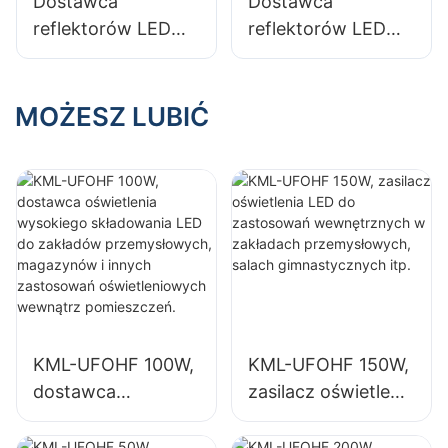
Dostawca
Dostawca
przemysłowe i
zamkniętych,
reflektorów LED
reflektorów LED
magazyny.
takich jak hale
KML-FL20 50W do
KML-FLD 30W do
przemysłowe i
oświetlenia
oświetlenia
magazyny.
zewnętrznych
zewnętrznych
MOŻESZ LUBIĆ
billboardów i
billboardów i
dużych szyldów
dużych szyldów
reklamowych
reklamowych
KML-UFOHF 100W,
KML-UFOHF 150W,
dostawca
zasilacz oświetlenia
oświetlenia
LED do
wysokiego
zastosowań