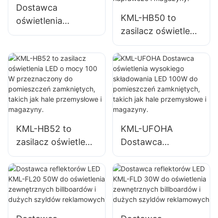
Dostawca
magazynów itp.
KML-HB50 to
oświetlenia
zasilacz oświetlenia
wysokiego
LED o mocy 150 W
składowania LED
przeznaczony do
KML-HB50 o mocy
pomieszczeń
100 W do
zamkniętych,
oświetlenia wnętrz
takich jak
fabryk,
warsztaty
magazynów itp.
naprawcze i
KML-HB52 to
KML-UFOHA
magazyny.
zasilacz oświetlenia
Dostawca
LED o mocy 100 W
oświetlenia
przeznaczony do
wysokiego
pomieszczeń
składowania LED
zamkniętych,
100W do
takich jak hale
pomieszczeń