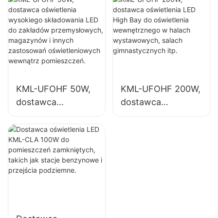
składowania LED
wewnętrznych w
do zakładów
zakładach
przemysłowych,
przemysłowych,
magazynów i
salach
innych zastosowań
gimnastycznych
oświetleniowych
itp.
KML-UFOHF 50W,
KML-UFOHF 200W,
wewnątrz
dostawca
dostawca
pomieszczeń.
oświetlenia
oświetlenia LED
wysokiego
High Bay do
składowania LED
oświetlenia
do zakładów
wewnętrznego w
przemysłowych,
halach
magazynów i
wystawowych,
innych zastosowań
salach
oświetleniowych
gimnastycznych