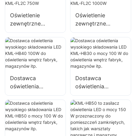
zewnętrznych i
placów budowy
Oświetlenie
Oświetlenie
zewnętrzne
zewnętrzne
terminali
terminali
portowych i lotnisk
portowych i lotnisk
Dostawca
Dostawca
reflektorów LED
reflektorów LED
KML-FL2C 750W
KML-FL2C 1000W
Dostawca
Dostawca
oświetlenia
oświetlenia
wysokiego
wysokiego
składowania LED
składowania LED
KML-HB40 100W
KML-HB30 o mocy
do oświetlenia
100 W do
wnętrz fabryk,
oświetlenia wnętrz
magazynów itp.
fabryk,