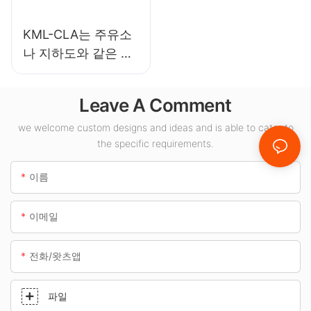
KML-CLA는 주유소
나 지하도와 같은 실
내 공간에 적합한
100W LED 캐노피
Leave A Comment
조명 공급업체입니
다.
we welcome custom designs and ideas and is able to cater to
the specific requirements.
이름
이메일
전화/왓츠앱
파일