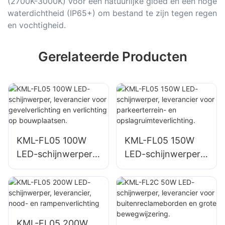
(2700K-3000K) voor een natuurlijke gloed en een hoge
waterdichtheid (IP65+) om bestand te zijn tegen regen
en vochtigheid.
Gerelateerde Producten
KML-FL05 100W
KML-FL05 150W
LED-schijnwerper,
LED-schijnwerper,
leverancier voor
leverancier voor
gevelverlichting en
parkeerterrein- en
verlichting op
opslagruimteverlich
bouwplaatsen.
ting.
KML-FL05 200W