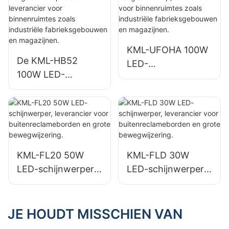
binnenverlichting in
zoals
fabrieken,
reparatiewerkplaat
magazijnen, enz.
sen en magazijnen.
KML-UFOHA 100W
De KML-HB52
LED-
100W LED-
hoogbouwlamp,
hoogbouwlamp is
leverancier voor
een leverancier
binnenruimtes
voor binnenruimtes
zoals industriële
zoals industriële
fabrieksgebouwen
fabrieksgebouwen
en magazijnen.
KML-FL20 50W
KML-FLD 30W
en magazijnen.
LED-schijnwerper,
LED-schijnwerper,
leverancier voor
leverancier voor
buitenreclamebord
buitenreclamebord
en en grote
en en grote
JE HOUDT MISSCHIEN VAN
bewegwijzering.
bewegwijzering.