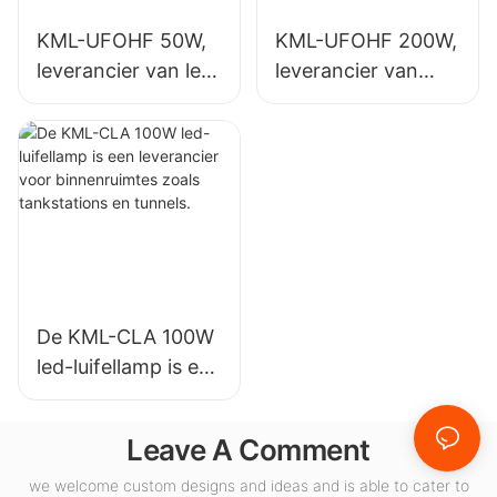
oepassingen.
KML-UFOHF 50W,
KML-UFOHF 200W,
leverancier van led-
leverancier van
hoogbouwlampen
LED-
voor industriële
hoogbouwlampen
installaties,
voor
magazijnen en
binnenverlichting in
andere
tentoonstellingshall
binnenverlichtingst
en, gymzalen, enz.
oepassingen.
De KML-CLA 100W
led-luifellamp is een
leverancier voor
binnenruimtes
Leave A Comment
zoals tankstations
en tunnels.
we welcome custom designs and ideas and is able to cater to