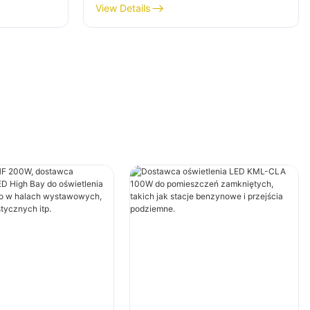
 W do
LED KML-HB30 150W do
View Details
ryk,
pomieszczeń zamkniętych,
takich jak sale gimnastyczne i
magazyny.