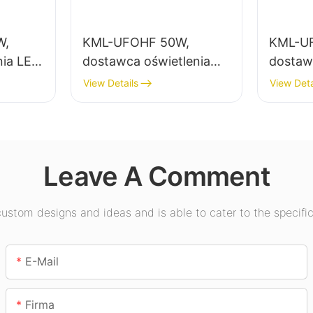
W,
KML-UFOHF 50W,
KML-U
nia LED
dostawca oświetlenia
dostaw
wysokiego składowania
LED Hi
View Details
View Deta
LED do zakładów
oświetl
przemysłowych,
wewnęt
salach
magazynów i innych
wystaw
tp.
zastosowań
gimnas
Leave A Comment
oświetleniowych
wewnątrz pomieszczeń.
stom designs and ideas and is able to cater to the specific
E-Mail
Firma