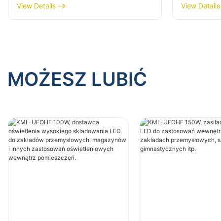
KML-HB40 100W do oświetlenia
KML-HB30
View Details
View Details
wnętrz fabryk, magazynów itp.
oświetlen
magazynó
MOŻESZ LUBIĆ