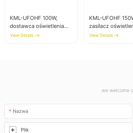
KML-UFOHF 100W,
KML-UFOHF 150
dostawca oświetlenia
zasilacz oświetle
wysokiego składowania
do zastosowań
View Details
View Details
LED do zakładów
wewnętrznych w
przemysłowych,
zakładach
magazynów i innych
przemysłowych, 
zastosowań
gimnastycznych i
oświetleniowych
wewnątrz pomieszczeń.
we welcome cu
Nazwa
Plik