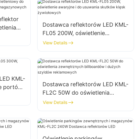
flektor
Dostawca reflektorów LED KML-
tlenia
FL05 200W, oświetlenie
ni
awaryjne i do usuwania skutków
View Details
klęsk żywiołowych
 LED KML-
Dostawca reflektorów LED KML-
e portów
FL2C 50W do oświetlenia
zewnętrznych billboardów i
View Details
dużych szyldów reklamowych
Oświetlenie parkingów