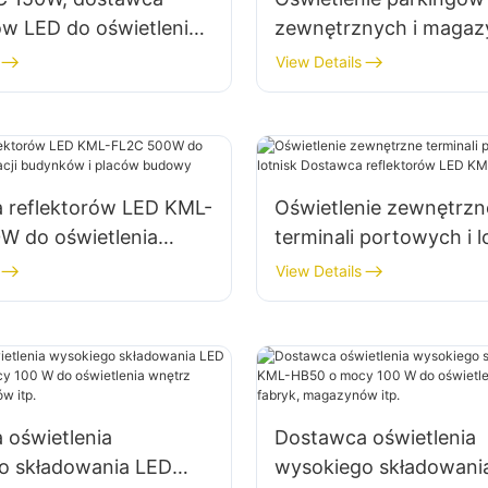
ów LED do oświetlenia
zewnętrznych i maga
nego ścian i obszarów
KML-FL2C 200W Dost
View Details
reflektorów LED
 reflektorów LED KML-
Oświetlenie zewnętrzn
W do oświetlenia
terminali portowych i l
 budynków i placów
Dostawca reflektorów
View Details
FL2C 750W
 oświetlenia
Dostawca oświetlenia
o składowania LED
wysokiego składowani