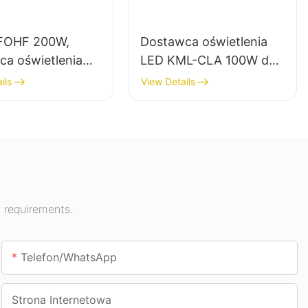
FOHF 200W,
Dostawca oświetlenia
ca oświetlenia
LED KML-CLA 100W do
gh Bay do
pomieszczeń
ils
View Details
enia
zamkniętych, takich jak
rznego w halach
stacje benzynowe i
owych, salach
przejścia podziemne.
tycznych itp.
 requirements.
Telefon/WhatsApp
Strona Internetowa