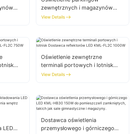
zynów
zewnętrznych i magazynów
awca
KML-FL2C 240W Dostawca
View Details
reflektorów LED
e
Oświetlenie zewnętrzne
otnisk
terminali portowych i lotnisk
 LED KML-
Dostawca reflektorów LED KML-
View Details
FL2C 1000W
Dostawca oświetlenia
a LED
przemysłowego i górniczego