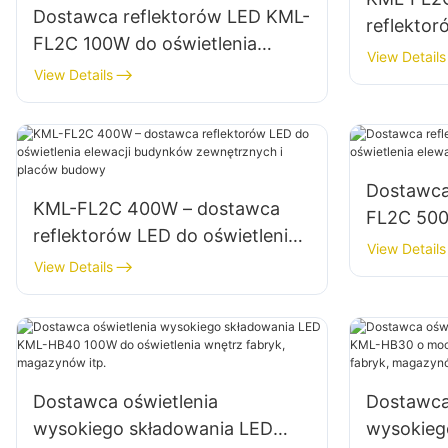
Dostawca reflektorów LED KML-
reflektor
FL2C 100W do oświetlenia
zewnętrz
View Details
zewnętrznych billboardów i
View Details
dużych szyldów reklamowych
Dostawca
KML-FL2C 400W – dostawca
FL2C 500
reflektorów LED do oświetlenia
elewacji
View Details
elewacji budynków
View Details
budowy
zewnętrznych i placów budowy
Dostawca oświetlenia
Dostawca
wysokiego składowania LED
wysokieg