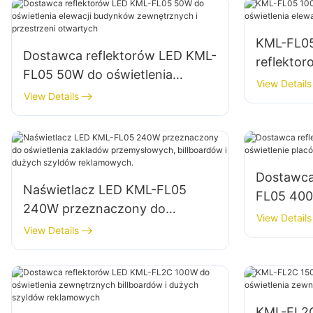
KML-FL0
Dostawca reflektorów LED KML-
reflekto
FL05 50W do oświetlenia
oświetlen
View Details
elewacji budynków
View Details
placów 
zewnętrznych i przestrzeni
otwartych
Dostawca
Naświetlacz LED KML-FL05
FL05 400W
240W przeznaczony do
parków
View Details
oświetlenia zakładów
View Details
przemysłowych, billboardów i
dużych szyldów reklamowych.
KML-FL2C