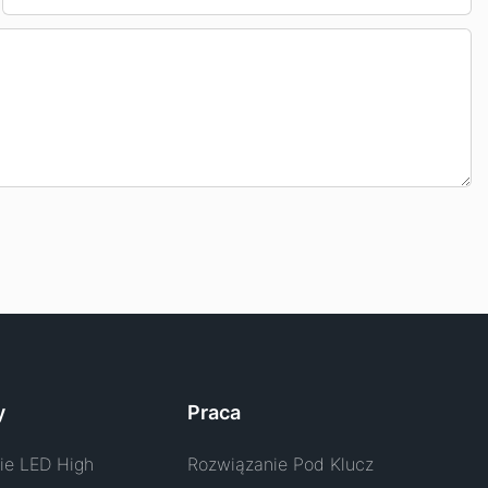
y
Praca
ie LED High
Rozwiązanie Pod Klucz