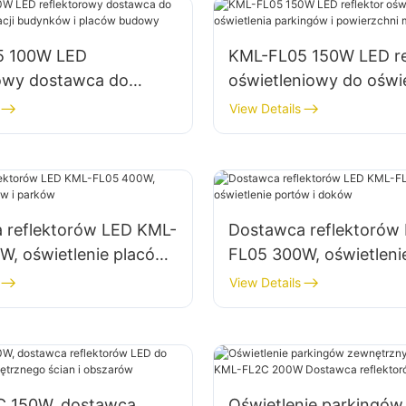
5 100W LED
KML-FL05 150W LED re
rowy dostawca do
oświetleniowy do oświe
ia elewacji budynków i
parkingów i powierzch
View Details
budowy
magazynowych
 reflektorów LED KML-
Dostawca reflektorów
, oświetlenie placów i
FL05 300W, oświetleni
i doków
View Details
 150W, dostawca
Oświetlenie parkingów