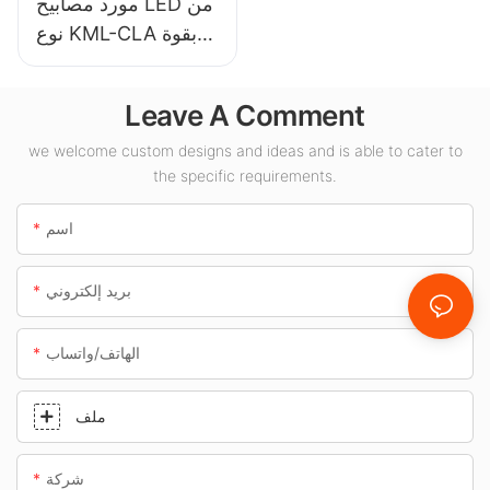
مورد مصابيح LED من
نوع KML-CLA بقوة
100 واط للأماكن
الداخلية مثل محطات
Leave A Comment
الوقود والأنفاق.
we welcome custom designs and ideas and is able to cater to
the specific requirements.
اسم
بريد إلكتروني
الهاتف/واتساب
ملف
شركة