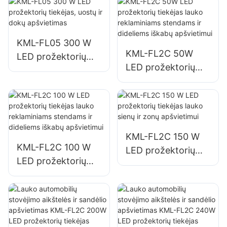
pramonės
įmonėms,
reklaminiams
stendams ir didelių
KML-FL05 300 W
KML-FL2C 50W
iškabų apšvietimui.
LED prožektorių
LED prožektorių
tiekėjas, uostų ir
tiekėjas lauko
dokų apšvietimas
reklaminiams
stendams ir
dideliems iškabų
apšvietimui
KML-FL2C 150 W
KML-FL2C 100 W
LED prožektorių
LED prožektorių
tiekėjas lauko sienų
tiekėjas lauko
ir zonų apšvietimui
reklaminiams
stendams ir
dideliems iškabų