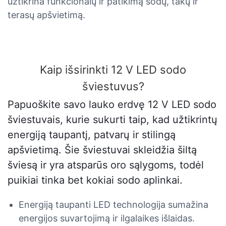
užtikrina funkcionalų ir patikimą sodų, takų ir
terasų apšvietimą.
Kaip išsirinkti 12 V LED sodo
šviestuvus?
Papuoškite savo lauko erdvę 12 V LED sodo
šviestuvais, kurie sukurti taip, kad užtikrintų
energiją taupantį, patvarų ir stilingą
apšvietimą. Šie šviestuvai skleidžia šiltą
šviesą ir yra atsparūs oro sąlygoms, todėl
puikiai tinka bet kokiai sodo aplinkai.
Energiją taupanti LED technologija sumažina
energijos suvartojimą ir ilgalaikes išlaidas.