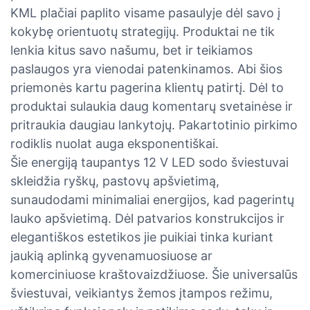
KML plačiai paplito visame pasaulyje dėl savo į
kokybę orientuotų strategijų. Produktai ne tik
lenkia kitus savo našumu, bet ir teikiamos
paslaugos yra vienodai patenkinamos. Abi šios
priemonės kartu pagerina klientų patirtį. Dėl to
produktai sulaukia daug komentarų svetainėse ir
pritraukia daugiau lankytojų. Pakartotinio pirkimo
rodiklis nuolat auga eksponentiškai.
Šie energiją taupantys 12 V LED sodo šviestuvai
skleidžia ryškų, pastovų apšvietimą,
sunaudodami minimaliai energijos, kad pagerintų
lauko apšvietimą. Dėl patvarios konstrukcijos ir
elegantiškos estetikos jie puikiai tinka kuriant
jaukią aplinką gyvenamuosiuose ar
komerciniuose kraštovaizdžiuose. Šie universalūs
šviestuvai, veikiantys žemos įtampos režimu,