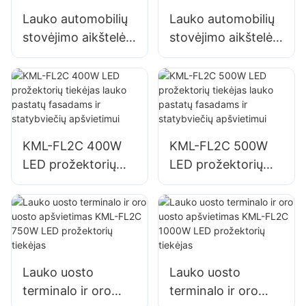
apšvietimui
Lauko automobilių
Lauko automobilių
stovėjimo aikštelės
stovėjimo aikštelės
ir sandėlio
ir sandėlio
apšvietimas KML-
apšvietimas KML-
FL2C 200W LED
FL2C 240W LED
prožektorių tiekėjas
prožektorių tiekėjas
KML-FL2C 400W
KML-FL2C 500W
LED prožektorių
LED prožektorių
tiekėjas lauko
tiekėjas lauko
pastatų fasadams ir
pastatų fasadams ir
statybviečių
statybviečių
apšvietimui
apšvietimui
Lauko uosto
Lauko uosto
terminalo ir oro
terminalo ir oro