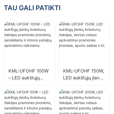
apšvietimui
erdvėms, tokioms
TAU GALI PATIKTI
gamyklose,
kaip sporto salės ir
sandėliuose ir kt.
sandėliai, tiekėjas.
KML-UFOHF 100W
KML-UFOHF 150W,
– LED aukštųjų
LED aukštųjų įlankų
įlankų šviestuvų
šviestuvų tiekėjas,
tiekėjas pramonės
skirtas vidaus
įmonėms,
apšvietimui
sandėliams ir
pramonės įmonėse,
kitoms patalpų
sporto salėse ir kt.