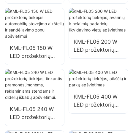
tiekėjas lauko
tiekėjas pastatų
pastatų fasadams ir
fasadams ir
atvirų erdvių
statybviečių
apšvietimui
apšvietimui
KML-FL05 200 W
KML-FL05 150 W
LED prožektorių
LED prožektorių
tiekėjas, avarinių ir
tiekėjas automobilių
nelaimių padarinių
stovėjimo aikštelių
likvidavimo vietų
ir sandėliavimo
apšvietimas
zonų apšvietimui
KML-FL05 400 W
LED prožektorių
KML-FL05 240 W
tiekėjas, aikščių ir
LED prožektorių
parkų apšvietimas
tiekėjas, tinkantis