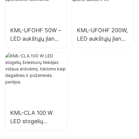
apšvietimo
reikmėms.
KML-UFOHF 50W –
KML-UFOHF 200W,
LED aukštųjų įlankų
LED aukštųjų įlankų
šviestuvų tiekėjas
šviestuvų tiekėjas,
pramonės
skirtas vidaus
įmonėms,
apšvietimui parodų
sandėliams ir
salėse, sporto
kitoms patalpų
salėse ir kt.
apšvietimo
reikmėms.
KML-CLA 100 W
LED stogelių
šviestuvų tiekėjas
vidaus erdvėms,