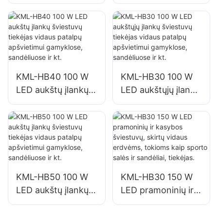
uosto apšvietimas
uosto apšvietimas
KML-FL2C 750W
KML-FL2C 1000W
LED prožektorių
LED prožektorių
tiekėjas
tiekėjas
KML-HB40 100 W
KML-HB30 100 W
LED aukštų įlankų
LED aukštųjų įlankų
šviestuvų tiekėjas
šviestuvų tiekėjas
vidaus patalpų
vidaus patalpų
apšvietimui
apšvietimui
gamyklose,
gamyklose,
sandėliuose ir kt.
sandėliuose ir kt.
KML-HB50 100 W
KML-HB30 150 W
LED aukštų įlankų
LED pramoninių ir
šviestuvų tiekėjas
kasybos šviestuvų,
vidaus patalpų
skirtų vidaus