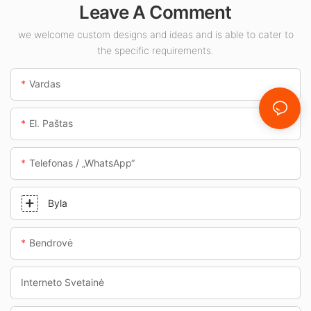
Leave A Comment
tokioms kaip
degalinės ir
we welcome custom designs and ideas and is able to cater to
the specific requirements.
požeminės perėjos.
Vardas
El. Paštas
Telefonas / „WhatsApp“
Byla
Bendrovė
Interneto Svetainė