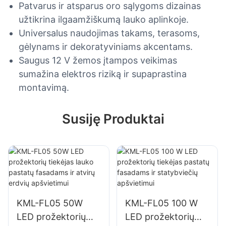
Patvarus ir atsparus oro sąlygoms dizainas
užtikrina ilgaamžiškumą lauko aplinkoje.
Universalus naudojimas takams, terasoms,
gėlynams ir dekoratyviniams akcentams.
Saugus 12 V žemos įtampos veikimas
sumažina elektros riziką ir supaprastina
montavimą.
Susiję Produktai
KML-FL05 50W
KML-FL05 100 W
LED prožektorių
LED prožektorių