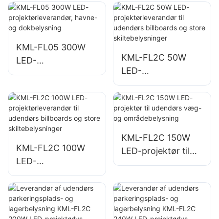
velegnet til
parkbelysning
industrianlæg,
billboards og store
skilte.
KML-FL05 300W
KML-FL2C 50W
LED-
LED-
projektørleverandø
projektørleverandø
r, havne- og
r til udendørs
dokbelysning
billboards og store
skiltebelysninger
KML-FL2C 150W
KML-FL2C 100W
LED-projektør til
LED-
udendørs væg- og
projektørleverandø
områdebelysning
r til udendørs
billboards og store
skiltebelysninger