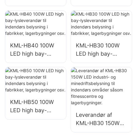
havneterminal- og
havneterminal- og
lufthavnsbelysning
lufthavnsbelysning
KML-FL2C 750W
KML-FL2C 1000W
LED-projektørlys
LED-projektørlys
KML-HB40 100W
KML-HB30 100W
LED high bay-
LED high bay-
lysleverandør til
lysleverandør til
indendørs
indendørs
belysning i
belysning i
fabrikker,
fabrikker,
lagerbygninger osv.
lagerbygninger osv.
KML-HB50 100W
LED high bay-
Leverandør af
lysleverandør til
KML-HB30 150W
indendørs
LED industri- og
belysning i