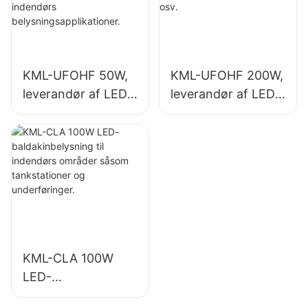
belysningsapplikati
fitnesscentre osv.
oner.
KML-UFOHF 50W,
KML-UFOHF 200W,
leverandør af LED-
leverandør af LED-
high bay-lys til
high bay-lys til
industrianlæg,
indendørs
lagerbygninger og
belysning i
andre indendørs
udstillingshaller,
belysningsapplikati
fitnesscentre osv.
oner.
KML-CLA 100W
LED-
baldakinbelysning