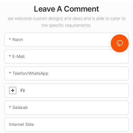
til indendørs
Leave A Comment
områder såsom
tankstationer og
we welcome custom designs and ideas and is able to cater to
the specific requirements.
underføringer.
Navn
E-Mail.
Telefon/whatsApp
Fil
Selskab
Internet Side