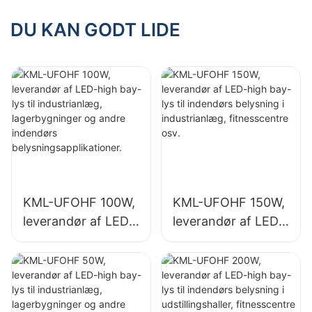
minedriftsbelysning
fabrikker,
til indendørs
DU KAN GODT LIDE
lagerbygninger osv.
områder såsom
fitnesscentre og
lagerbygninger.
KML-UFOHF 100W,
KML-UFOHF 150W,
leverandør af LED-
leverandør af LED-
high bay-lys til
high bay-lys til
industrianlæg,
indendørs
lagerbygninger og
belysning i
andre indendørs
industrianlæg,