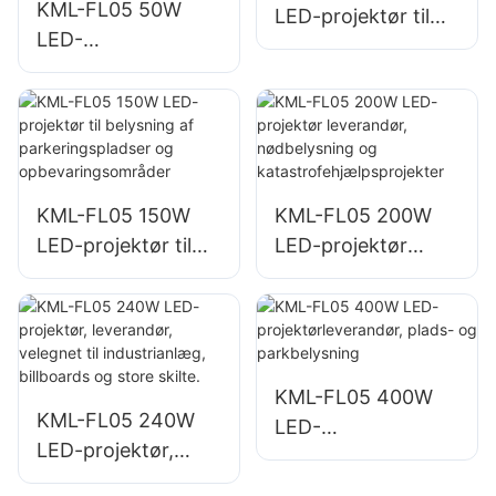
KML-FL05 50W
LED-projektør til
LED-
bygningsfacader
projektørleverandø
og belysning af
r til udendørs
byggepladser
bygningsfacader
og belysning af
åbne områder
KML-FL05 150W
KML-FL05 200W
LED-projektør til
LED-projektør
belysning af
leverandør,
parkeringspladser
nødbelysning og
og
katastrofehjælpspr
opbevaringsområd
ojekter
er
KML-FL05 400W
KML-FL05 240W
LED-
LED-projektør,
projektørleverandø
leverandør,
r, plads- og