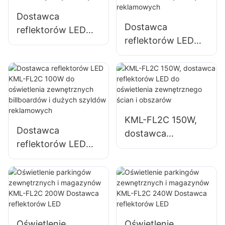
magazynowych
Dostawca
Dostawca
reflektorów LED
reflektorów LED
KML-FL05 200W,
KML-FL2C 50W do
oświetlenie
oświetlenia
awaryjne i do
zewnętrznych
usuwania skutków
billboardów i
klęsk żywiołowych
dużych szyldów
KML-FL2C 150W,
reklamowych
Dostawca
dostawca
reflektorów LED
reflektorów LED do
KML-FL2C 100W
oświetlenia
do oświetlenia
zewnętrznego
zewnętrznych
ścian i obszarów
billboardów i
dużych szyldów
Oświetlenie
Oświetlenie