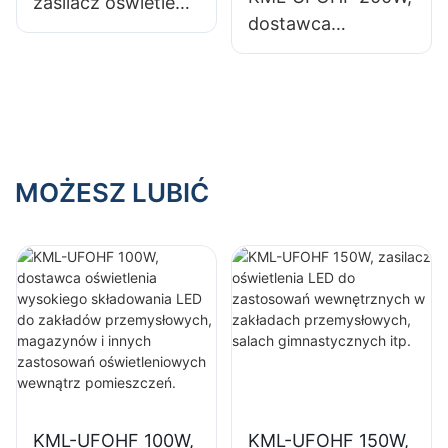
zasilacz oświetlenia
oświetleniowych
oświetleniowych
dostawca
LED do
wewnątrz
wewnątrz
oświetlenia LED
zastosowań
pomieszczeń.
pomieszczeń.
High Bay do
wewnętrznych w
oświetlenia
zakładach
wewnętrznego w
przemysłowych,
halach
salach
wystawowych,
MOŻESZ LUBIĆ
gimnastycznych
salach
itp.
gimnastycznych
itp.
KML-UFOHF 100W,
KML-UFOHF 150W,