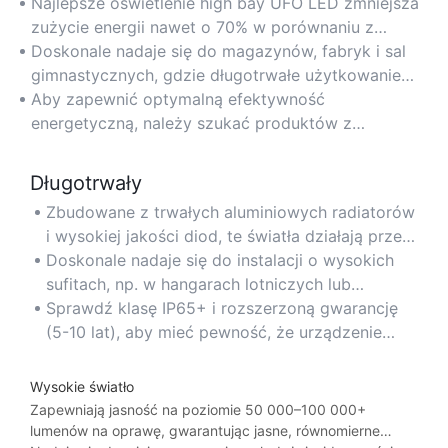
Najlepsze oświetlenie high bay UFO LED zmniejsza
zużycie energii nawet o 70% w porównaniu z
tradycyjnym oświetleniem, obniżając rachunki za
Doskonale nadaje się do magazynów, fabryk i sal
prąd w obiektach przemysłowych i komercyjnych.
gimnastycznych, gdzie długotrwałe użytkowanie
wymaga ekonomicznych i zrównoważonych
Aby zapewnić optymalną efektywność
rozwiązań oświetleniowych.
energetyczną, należy szukać produktów z
certyfikatem DLC lub o wysokim stosunku lumenów
do watów (ponad 150 LPW).
Długotrwały
Zbudowane z trwałych aluminiowych radiatorów
i wysokiej jakości diod, te światła działają przez
ponad 50 000 godzin, minimalizując potrzebę
Doskonale nadaje się do instalacji o wysokich
konserwacji i wymiany.
sufitach, np. w hangarach lotniczych lub
magazynach handlowych, gdzie dostępność jest
Sprawdź klasę IP65+ i rozszerzoną gwarancję
utrudniona.
(5-10 lat), aby mieć pewność, że urządzenie
będzie działać w trudnych warunkach.
Wysokie światło
Zapewniają jasność na poziomie 50 000–100 000+
lumenów na oprawę, gwarantując jasne, równomierne