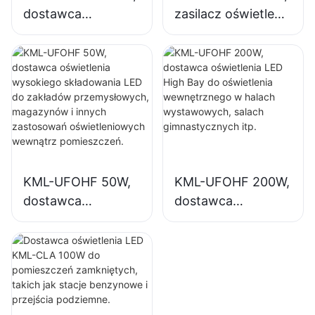
dostawca
zasilacz oświetlenia
oświetlenia
LED do
wysokiego
zastosowań
składowania LED
wewnętrznych w
do zakładów
zakładach
przemysłowych,
przemysłowych,
magazynów i
salach
innych zastosowań
gimnastycznych
oświetleniowych
itp.
KML-UFOHF 50W,
KML-UFOHF 200W,
wewnątrz
dostawca
dostawca
pomieszczeń.
oświetlenia
oświetlenia LED
wysokiego
High Bay do
składowania LED
oświetlenia
do zakładów
wewnętrznego w
przemysłowych,
halach
magazynów i
wystawowych,