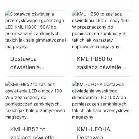
wysokiego
wysokiego
składowania LED
składowania LED
KML-HB30 o mocy
KML-HB50 o mocy
100 W do
100 W do
oświetlenia wnętrz
oświetlenia wnętrz
fabryk,
fabryk,
magazynów itp.
magazynów itp.
Dostawca
KML-HB50 to
oświetlenia
zasilacz oświetlenia
przemysłowego i
LED o mocy 150 W
górniczego LED
przeznaczony do
KML-HB30 150W
pomieszczeń
do pomieszczeń
zamkniętych,
zamkniętych,
takich jak
takich jak sale
warsztaty
gimnastyczne i
naprawcze i
KML-HB52 to
KML-UFOHA
magazyny.
magazyny.
zasilacz oświetlenia
Dostawca