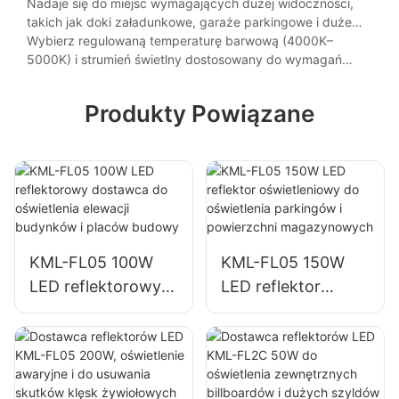
oświetlenie dużych przestrzeni, takich jak hale sportowe
Nadaje się do miejsc wymagających dużej widoczności,
czy hale produkcyjne.
takich jak doki załadunkowe, garaże parkingowe i duże
powierzchnie handlowe.
Wybierz regulowaną temperaturę barwową (4000K–
5000K) i strumień świetlny dostosowany do wymagań
konkretnego miejsca pracy.
Produkty Powiązane
KML-FL05 100W
KML-FL05 150W
LED reflektorowy
LED reflektor
dostawca do
oświetleniowy do
oświetlenia elewacji
oświetlenia
budynków i placów
parkingów i
budowy
powierzchni