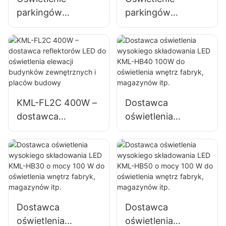
reklamowych
parkingów
parkingów
zewnętrznych i
zewnętrznych i
magazynów KML-
magazynów KML-
FL2C 200W
FL2C 240W
Dostawca
Dostawca
reflektorów LED
reflektorów LED
KML-FL2C 400W –
Dostawca
dostawca
oświetlenia
reflektorów LED do
wysokiego
oświetlenia elewacji
składowania LED
budynków
KML-HB40 100W
zewnętrznych i
do oświetlenia
placów budowy
wnętrz fabryk,
magazynów itp.
Dostawca
Dostawca
oświetlenia
oświetlenia