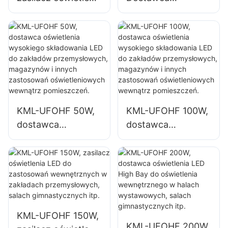
LED o mocy 100 W
oświetlenia
przeznaczony do
wysokiego
pomieszczeń
składowania LED
zamkniętych,
100W do
takich jak hale
pomieszczeń
przemysłowe i
zamkniętych,
magazyny.
takich jak hale
przemysłowe i
KML-UFOHF 50W,
KML-UFOHF 100W,
magazyny.
dostawca
dostawca
oświetlenia
oświetlenia
wysokiego
wysokiego
składowania LED
składowania LED
do zakładów
do zakładów
przemysłowych,
przemysłowych,
magazynów i
magazynów i
KML-UFOHF 150W,
innych zastosowań
innych zastosowań
KML-UFOHF 200W,