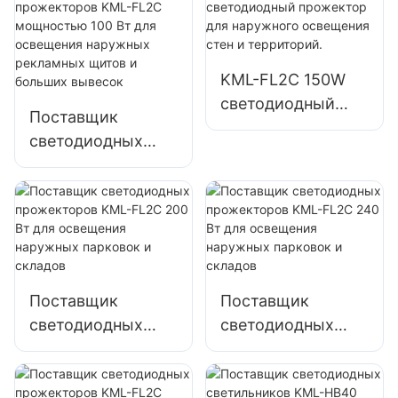
мощностью 200
для уличного
Вт для аварийного
освещения
освещения и
рекламных щитов
KML-FL2C 150W
освещения мест
и больших
светодиодный
ликвидации
вывесок
Поставщик
прожектор для
последствий
светодиодных
наружного
стихийных
прожекторов
освещения стен и
бедствий
KML-FL2C
территорий.
мощностью 100
Вт для освещения
наружных
рекламных щитов
Поставщик
Поставщик
и больших
светодиодных
светодиодных
вывесок
прожекторов
прожекторов
KML-FL2C 200 Вт
KML-FL2C 240 Вт
для освещения
для освещения