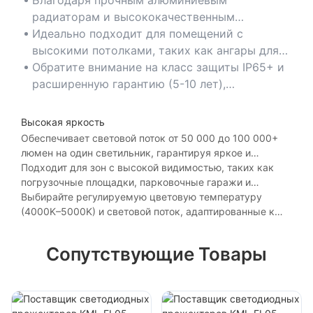
радиаторам и высококачественным
светодиодам, эти светильники служат более
Идеально подходит для помещений с
50 000 часов, сводя к минимуму
высокими потолками, таких как ангары для
необходимость технического обслуживания
самолетов или торговые склады, где доступ
Обратите внимание на класс защиты IP65+ и
и замены.
затруднен.
расширенную гарантию (5-10 лет),
гарантирующую долговечность в суровых
условиях эксплуатации.
Высокая яркость
Обеспечивает световой поток от 50 000 до 100 000+
люмен на один светильник, гарантируя яркое и
равномерное освещение больших помещений, таких
Подходит для зон с высокой видимостью, таких как
как спортивные арены или производственные цеха.
погрузочные площадки, парковочные гаражи и
крупные торговые комплексы.
Выбирайте регулируемую цветовую температуру
(4000K–5000K) и световой поток, адаптированные к
конкретным требованиям рабочего места.
Сопутствующие Товары