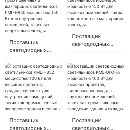
мощностью 100
мощностью 100
Вт для высоких
Вт для высоких
пролетов,
пролетов,
внутреннего
внутреннего
освещения
освещения
Поставщик
фабрик, складов и
фабрик, складов и
Поставщик
светодиодных
т. д.
т. д.
светодиодных
светильников
промышленных и
KML-HB50
шахтерских
мощностью 150
светильников
Вт для высоких
KML-HB30
помещений, таких
мощностью 150
как ремонтные
Вт для внутренних
мастерские и
помещений, таких
склады.
как спортзалы и
Поставщик
Поставщик
склады.
светодиодных
светодиодных