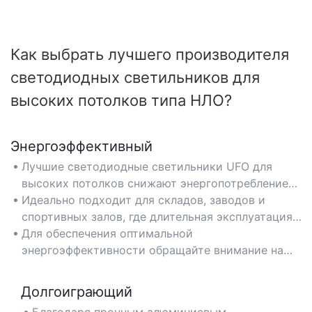
Как выбрать лучшего производителя
светодиодных светильников для
высоких потолков типа НЛО?
Энергоэффективный
Лучшие светодиодные светильники UFO для
высоких потолков снижают энергопотребление
до 70% по сравнению с традиционным
Идеально подходит для складов, заводов и
освещением, уменьшая затраты на
спортивных залов, где длительная эксплуатация
электроэнергию в промышленных и
требует экономичных и экологичных решений в
Для обеспечения оптимальной
коммерческих помещениях.
области освещения.
энергоэффективности обращайте внимание на
сертификацию DLC или высокое соотношение
люмен на ватт (150+ лм/Вт).
Долгоиграющий
Благодаря прочным алюминиевым