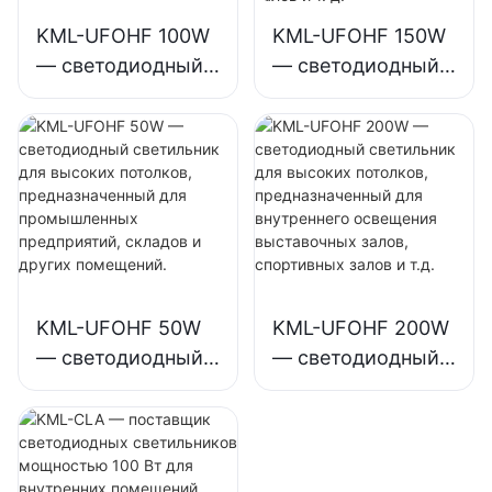
KML-UFOHF 100W
KML-UFOHF 150W
— светодиодный
— светодиодный
светильник для
светильник для
высоких
высоких
потолков,
потолков,
предназначенный
предназначенный
для
для внутреннего
промышленных
освещения
предприятий,
промышленных
складов и других
предприятий,
KML-UFOHF 50W
KML-UFOHF 200W
помещений.
спортивных залов
— светодиодный
— светодиодный
и т. д.
светильник для
светильник для
высоких
высоких
потолков,
потолков,
предназначенный
предназначенный