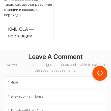
для
для внутреннего
промышленных
освещения
предприятий,
выставочных
складов и других
залов, спортивных
KML-CLA —
помещений.
залов и т.д.
поставщик
светодиодных
светильников
Leave A Comment
мощностью 100
Вт для внутренних
we welcome custom designs and ideas and is able to cater to
помещений, таких
the specific requirements.
как
автозаправочные
Имя
станции и
подземные
Электронная Почта
переходы.
Телефон/WhatsApp