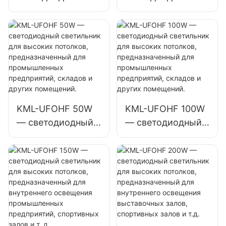
светильников
светильников
KML-HB52
KML-UFOHA
мощностью 100
мощностью 100
Вт для высоких
Вт для высоких
пролетов,
пролетов,
предназначенных
предназначенных
для внутренних
для внутренних
помещений, таких
помещений, таких
KML-UFOHF 50W
KML-UFOHF 100W
как
как
— светодиодный
— светодиодный
промышленные
промышленные
светильник для
светильник для
заводские здания
заводские здания
высоких
высоких
и склады.
и склады.
потолков,
потолков,
предназначенный
предназначенный
для
для
промышленных
промышленных
предприятий,
предприятий,