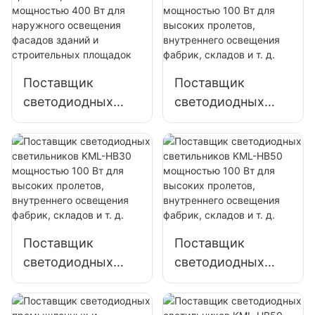
наружных
наружных
парковок и
парковок и
складов
складов
Поставщик
Поставщик
светодиодных
светодиодных
прожекторов
светильников
KML-FL2C
KML-HB40
мощностью 400
мощностью 100
Вт для наружного
Вт для высоких
освещения
пролетов,
фасадов зданий и
внутреннего
строительных
освещения
Поставщик
Поставщик
площадок
фабрик, складов и
светодиодных
светодиодных
т. д.
светильников
светильников
KML-HB30
KML-HB50