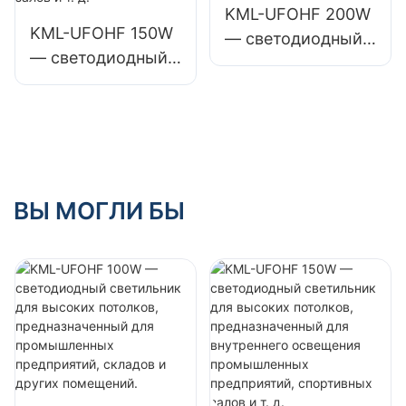
складов и других
складов и других
KML-UFOHF 200W
KML-UFOHF 150W
помещений.
помещений.
— светодиодный
— светодиодный
светильник для
светильник для
высоких
высоких
потолков,
потолков,
предназначенный
предназначенный
для внутреннего
для внутреннего
освещения
освещения
ВЫ МОГЛИ БЫ
выставочных
промышленных
залов, спортивных
предприятий,
залов и т.д.
спортивных залов
и т. д.