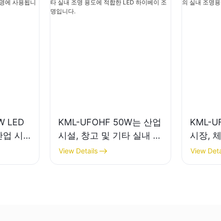
W LED
KML-UFOHF 50W는 산업
KML-U
산업 시
시설, 창고 및 기타 실내 조
시장, 
실내 조명
명 용도에 적합한 LED 하
명용 L
View Details
View Deta
이베이 조명입니다.
니다.