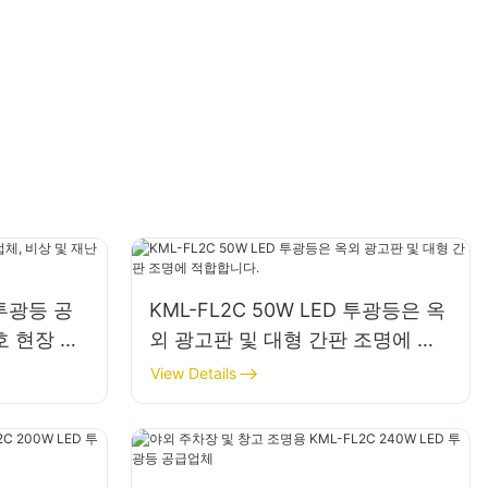
 투광등 공
KML-FL2C 50W LED 투광등은 옥
호 현장 조
외 광고판 및 대형 간판 조명에 적
합합니다.
View Details