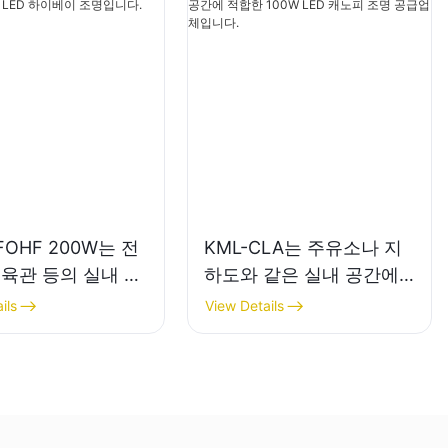
FOHF 200W는 전
KML-CLA는 주유소나 지
체육관 등의 실내 조
하도와 같은 실내 공간에
ED 하이베이 조명입
적합한 100W LED 캐노피
ils
View Details
조명 공급업체입니다.