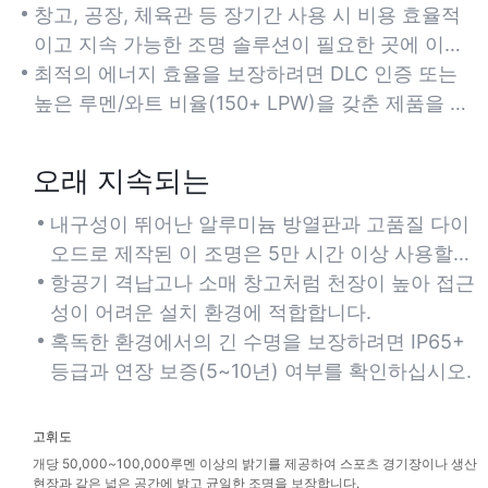
공간의 전기 요금을 절감해 줍니다.
창고, 공장, 체육관 등 장기간 사용 시 비용 효율적
이고 지속 가능한 조명 솔루션이 필요한 곳에 이상
적입니다.
최적의 에너지 효율을 보장하려면 DLC 인증 또는
높은 루멘/와트 비율(150+ LPW)을 갖춘 제품을 찾
으십시오.
오래 지속되는
내구성이 뛰어난 알루미늄 방열판과 고품질 다이
오드로 제작된 이 조명은 5만 시간 이상 사용할
수 있어 유지 보수 및 교체 필요성을 최소화합니
항공기 격납고나 소매 창고처럼 천장이 높아 접근
다.
성이 어려운 설치 환경에 적합합니다.
혹독한 환경에서의 긴 수명을 보장하려면 IP65+
등급과 연장 보증(5~10년) 여부를 확인하십시오.
고휘도
개당 50,000~100,000루멘 이상의 밝기를 제공하여 스포츠 경기장이나 생산
현장과 같은 넓은 공간에 밝고 균일한 조명을 보장합니다.