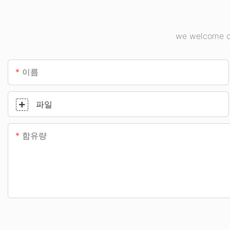
we welcome cu
이름
파일
함유량