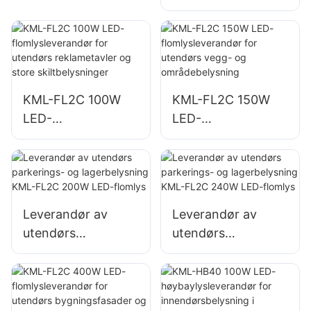
flomlysleverandør
nød- og
for utendørs
katastrofebelysnin
reklametavler og
g på steder
store
skiltbelysninger
KML-FL2C 100W
KML-FL2C 150W
LED-
LED-
flomlysleverandør
flomlysleverandør
for utendørs
for utendørs vegg-
reklametavler og
og
store
områdebelysning
skiltbelysninger
Leverandør av
Leverandør av
utendørs
utendørs
parkerings- og
parkerings- og
lagerbelysning
lagerbelysning
KML-FL2C 200W
KML-FL2C 240W
LED-flomlys
LED-flomlys