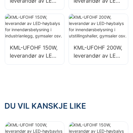
leverandør av LED-
leverandør av LED-
høybaylys for
høybaylys for
industrianlegg,
industrianlegg,
lagerbygninger og
lagerbygninger og
andre
andre
innendørsbelysning
innendørsbelysning
KML-UFOHF 150W,
KML-UFOHF 200W,
sapplikasjoner.
sapplikasjoner.
leverandør av LED-
leverandør av LED-
høybalys for
høybalys for
innendørsbelysning
innendørsbelysning
i industrianlegg,
i utstillingshaller,
gymsaler osv.
gymsaler osv.
DU VIL KANSKJE LIKE