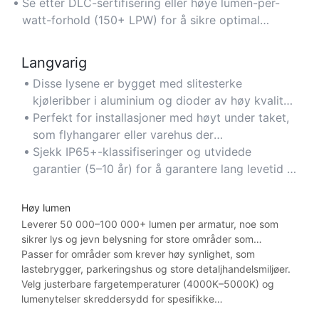
rom.
bærekraftige belysningsløsninger.
Se etter DLC-sertifisering eller høye lumen-per-
watt-forhold (150+ LPW) for å sikre optimal
energieffektivitet.
Langvarig
Disse lysene er bygget med slitesterke
kjøleribber i aluminium og dioder av høy kvalitet,
og varer i over 50 000 timer, noe som minimerer
Perfekt for installasjoner med høyt under taket,
behovet for vedlikehold og utskifting.
som flyhangarer eller varehus der
tilgjengeligheten er utfordrende.
Sjekk IP65+-klassifiseringer og utvidede
garantier (5–10 år) for å garantere lang levetid i
tøffe miljøer.
Høy lumen
Leverer 50 000–100 000+ lumen per armatur, noe som
sikrer lys og jevn belysning for store områder som
sportsarenaer eller produksjonsgulv.
Passer for områder som krever høy synlighet, som
lastebrygger, parkeringshus og store detaljhandelsmiljøer.
Velg justerbare fargetemperaturer (4000K–5000K) og
lumenytelser skreddersydd for spesifikke
arbeidsplasskrav.