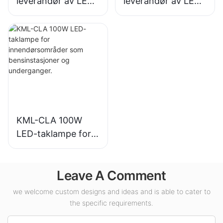
leverandør av LED-
leverandør av LED-
høybaylys for
høybalys for
industrianlegg,
innendørsbelysning
lagerbygninger og
i utstillingshaller,
andre
gymsaler osv.
innendørsbelysning
sapplikasjoner.
KML-CLA 100W
LED-taklampe for
innendørsområder
som
Leave A Comment
bensinstasjoner og
underganger.
we welcome custom designs and ideas and is able to cater to
the specific requirements.