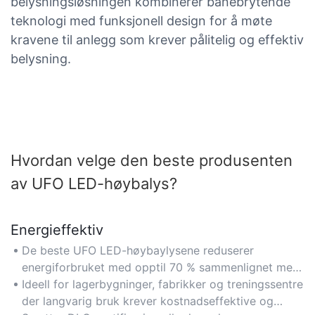
belysningsløsningen kombinerer banebrytende
teknologi med funksjonell design for å møte
kravene til anlegg som krever pålitelig og effektiv
belysning.
Hvordan velge den beste produsenten
av UFO LED-høybalys?
Energieffektiv
De beste UFO LED-høybaylysene reduserer
energiforbruket med opptil 70 % sammenlignet med
tradisjonell belysning, noe som senker
Ideell for lagerbygninger, fabrikker og treningssentre
strømkostnadene for industrielle og kommersielle
der langvarig bruk krever kostnadseffektive og