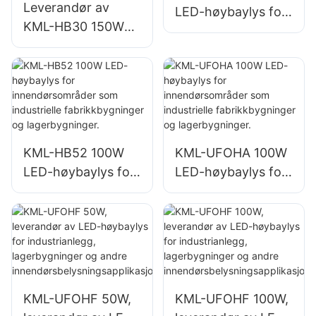
Leverandør av
LED-høybaylys for
KML-HB30 150W
innendørsområder
LED industri- og
som
gruvebelysning for
reparasjonsverkste
innendørsområder
der og
som
lagerbygninger.
treningsstudioer og
lagerbygninger.
KML-HB52 100W
KML-UFOHA 100W
LED-høybaylys for
LED-høybaylys for
innendørsområder
innendørsområder
som industrielle
som industrielle
fabrikkbygninger
fabrikkbygninger
og lagerbygninger.
og lagerbygninger.
KML-UFOHF 50W,
KML-UFOHF 100W,