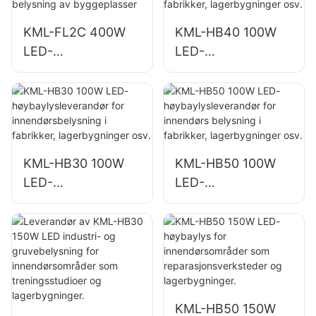
KML-FL2C 400W
KML-HB40 100W
LED-
LED-
flomlysleverandør
høybaylysleverand
for utendørs
ør for
bygningsfasader
innendørsbelysning
og belysning av
i fabrikker,
byggeplasser
lagerbygninger osv.
KML-HB30 100W
KML-HB50 100W
LED-
LED-
høybaylysleverand
høybaylysleverand
ør for
ør for innendørs
innendørsbelysning
belysning i
i fabrikker,
fabrikker,
lagerbygninger osv.
lagerbygninger osv.
KML-HB50 150W