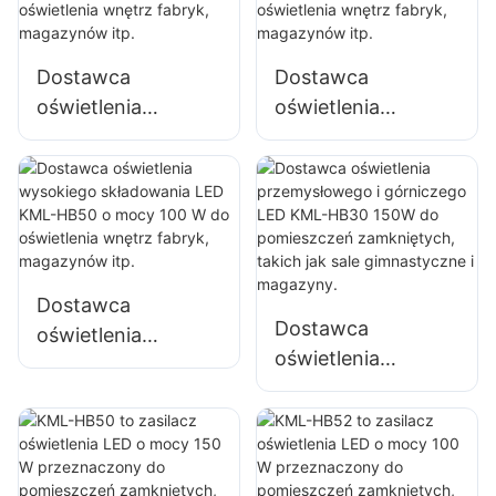
reflektorów LED
Dostawca
Dostawca
oświetlenia
oświetlenia
wysokiego
wysokiego
składowania LED
składowania LED
KML-HB40 100W
KML-HB30 o mocy
do oświetlenia
100 W do
wnętrz fabryk,
oświetlenia wnętrz
magazynów itp.
fabryk,
Dostawca
magazynów itp.
Dostawca
oświetlenia
oświetlenia
wysokiego
przemysłowego i
składowania LED
górniczego LED
KML-HB50 o mocy
KML-HB30 150W
100 W do
do pomieszczeń
oświetlenia wnętrz