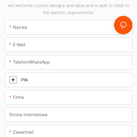
takich jak stacje
we welcome custom designs and ideas and is able to cater to
the specific requirements.
benzynowe i
przejścia
Nazwa
podziemne.
E-Mail
Telefon/WhatsApp
Plik
Firma
Strona Internetowa
Zawartość