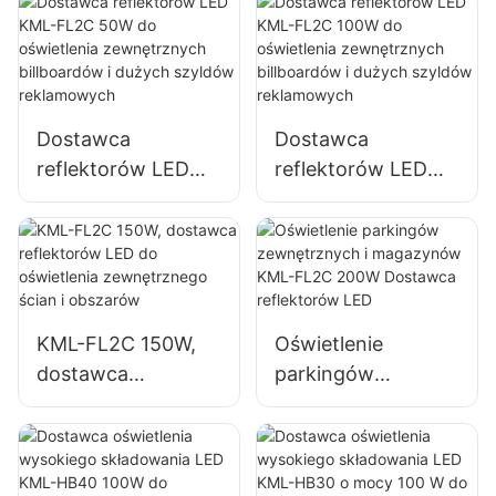
oświetlenia
oświetlenie
parkingów i
awaryjne i do
powierzchni
usuwania skutków
magazynowych
klęsk żywiołowych
Dostawca
Dostawca
reflektorów LED
reflektorów LED
KML-FL2C 50W do
KML-FL2C 100W
oświetlenia
do oświetlenia
zewnętrznych
zewnętrznych
billboardów i
billboardów i
dużych szyldów
dużych szyldów
KML-FL2C 150W,
Oświetlenie
reklamowych
reklamowych
dostawca
parkingów
reflektorów LED do
zewnętrznych i
oświetlenia
magazynów KML-
zewnętrznego
FL2C 200W
ścian i obszarów
Dostawca