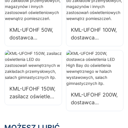
reklamowych
pomieszczeń
zamkniętych,
takich jak hale
przemysłowe i
KML-UFOHF 50W,
KML-UFOHF 100W,
magazyny.
dostawca
dostawca
oświetlenia
oświetlenia
wysokiego
wysokiego
składowania LED
składowania LED
do zakładów
do zakładów
przemysłowych,
przemysłowych,
magazynów i
magazynów i
KML-UFOHF 150W,
innych zastosowań
innych zastosowań
KML-UFOHF 200W,
zasilacz oświetlenia
oświetleniowych
oświetleniowych
dostawca
LED do
wewnątrz
wewnątrz
oświetlenia LED
zastosowań
pomieszczeń.
pomieszczeń.
High Bay do
wewnętrznych w
oświetlenia
MOŻESZ LUBIĆ
zakładach