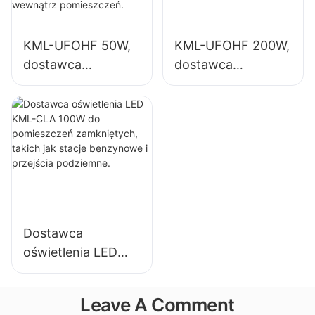
innych zastosowań
gimnastycznych
oświetleniowych
itp.
KML-UFOHF 50W,
KML-UFOHF 200W,
wewnątrz
dostawca
dostawca
pomieszczeń.
oświetlenia
oświetlenia LED
wysokiego
High Bay do
składowania LED
oświetlenia
do zakładów
wewnętrznego w
przemysłowych,
halach
magazynów i
wystawowych,
innych zastosowań
salach
oświetleniowych
gimnastycznych
Dostawca
wewnątrz
itp.
oświetlenia LED
pomieszczeń.
KML-CLA 100W do
pomieszczeń
Leave A Comment
zamkniętych,