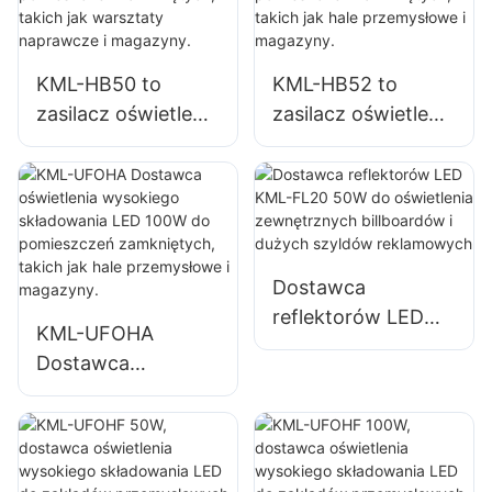
zamkniętych,
fabryk,
takich jak sale
magazynów itp.
gimnastyczne i
KML-HB50 to
KML-HB52 to
magazyny.
zasilacz oświetlenia
zasilacz oświetlenia
LED o mocy 150 W
LED o mocy 100 W
przeznaczony do
przeznaczony do
pomieszczeń
pomieszczeń
zamkniętych,
zamkniętych,
takich jak
takich jak hale
Dostawca
warsztaty
przemysłowe i
reflektorów LED
naprawcze i
magazyny.
KML-UFOHA
KML-FL20 50W do
magazyny.
Dostawca
oświetlenia
oświetlenia
zewnętrznych
wysokiego
billboardów i
składowania LED
dużych szyldów
100W do