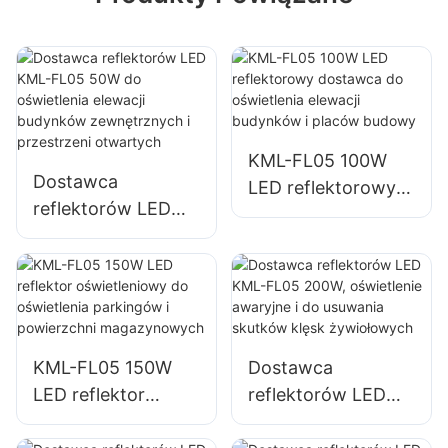
KML-FL05 100W
Dostawca
LED reflektorowy
reflektorów LED
dostawca do
KML-FL05 50W do
oświetlenia elewacji
oświetlenia elewacji
budynków i placów
budynków
budowy
zewnętrznych i
przestrzeni
KML-FL05 150W
Dostawca
otwartych
LED reflektor
reflektorów LED
oświetleniowy do
KML-FL05 200W,