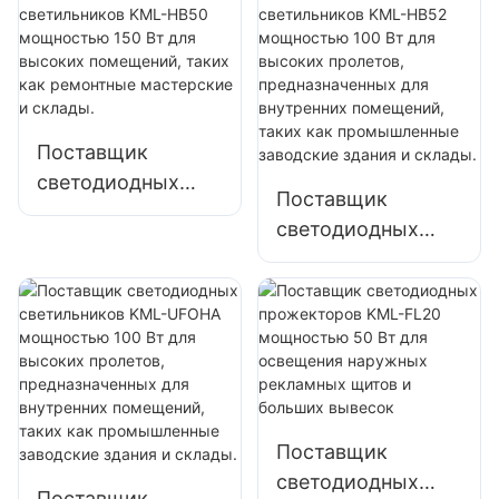
светильников
Вт для высоких
KML-HB30
пролетов,
мощностью 150
внутреннего
Вт для внутренних
освещения
помещений, таких
фабрик, складов и
Поставщик
как спортзалы и
т. д.
светодиодных
Поставщик
склады.
светильников
светодиодных
KML-HB50
светильников
мощностью 150
KML-HB52
Вт для высоких
мощностью 100
помещений, таких
Вт для высоких
как ремонтные
пролетов,
мастерские и
предназначенных
склады.
для внутренних
Поставщик
помещений, таких
светодиодных
Поставщик