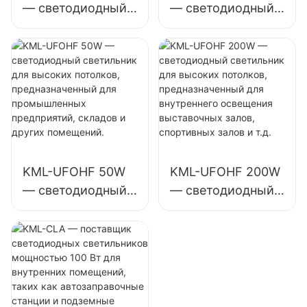
— светодиодный
— светодиодный
светильник для
светильник для
высоких
высоких
потолков,
потолков,
предназначенный
предназначенный
для
для внутреннего
промышленных
освещения
предприятий,
промышленных
складов и других
предприятий,
KML-UFOHF 50W
KML-UFOHF 200W
помещений.
спортивных залов
— светодиодный
— светодиодный
и т. д.
светильник для
светильник для
высоких
высоких
потолков,
потолков,
предназначенный
предназначенный
для
для внутреннего
промышленных
освещения