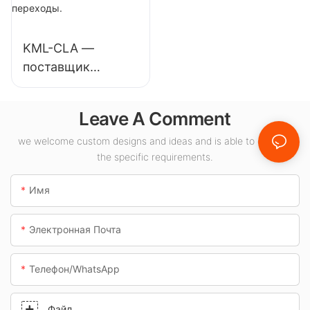
предприятий,
выставочных
складов и других
залов, спортивных
KML-CLA —
помещений.
залов и т.д.
поставщик
светодиодных
светильников
Leave A Comment
мощностью 100
Вт для внутренних
we welcome custom designs and ideas and is able to cater to
the specific requirements.
помещений, таких
как
Имя
автозаправочные
станции и
Электронная Почта
подземные
переходы.
Телефон/WhatsApp
Файл