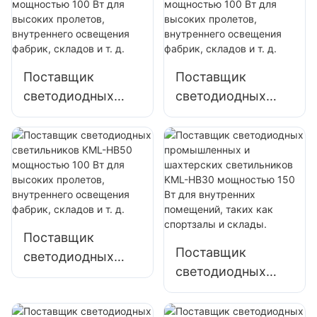
наружных
парковок и
складов
Поставщик
Поставщик
светодиодных
светодиодных
светильников
светильников
KML-HB40
KML-HB30
мощностью 100
мощностью 100
Вт для высоких
Вт для высоких
пролетов,
пролетов,
внутреннего
внутреннего
освещения
освещения
Поставщик
фабрик, складов и
фабрик, складов и
Поставщик
светодиодных
т. д.
т. д.
светодиодных
светильников
промышленных и
KML-HB50
шахтерских
мощностью 100