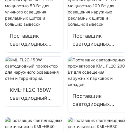
мощностью 200
парковок и
Вт для аварийного
складских
освещения и
помещений
освещения мест
ликвидации
Поставщик
Поставщик
последствий
светодиодных
светодиодных
стихийных
прожекторов
прожекторов
бедствий
KML-FL2C
KML-FL2C
мощностью 50 Вт
мощностью 100
для уличного
Вт для освещения
освещения
наружных
KML-FL2C 150W
рекламных щитов
рекламных щитов
Поставщик
светодиодный
и больших
и больших
светодиодных
прожектор для
вывесок
вывесок
прожекторов
наружного
KML-FL2C 200 Вт
освещения стен и
для освещения
территорий.