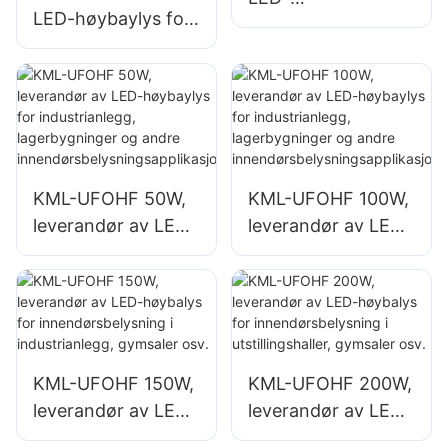
LED-høybaylys for
flomlysleverandør
innendørsområder
for utendørs
som industrielle
reklametavler og
fabrikkbygninger
store
og lagerbygninger.
skiltbelysninger
KML-UFOHF 50W,
KML-UFOHF 100W,
leverandør av LED-
leverandør av LED-
høybaylys for
høybaylys for
industrianlegg,
industrianlegg,
lagerbygninger og
lagerbygninger og
andre
andre
innendørsbelysning
innendørsbelysning
KML-UFOHF 150W,
KML-UFOHF 200W,
sapplikasjoner.
sapplikasjoner.
leverandør av LED-
leverandør av LED-
høybalys for
høybalys for