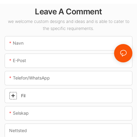
som
Leave A Comment
bensinstasjoner og
underganger.
we welcome custom designs and ideas and is able to cater to
the specific requirements.
Navn
E-Post
Telefon/whatsApp
Fil
Selskap
Nettsted