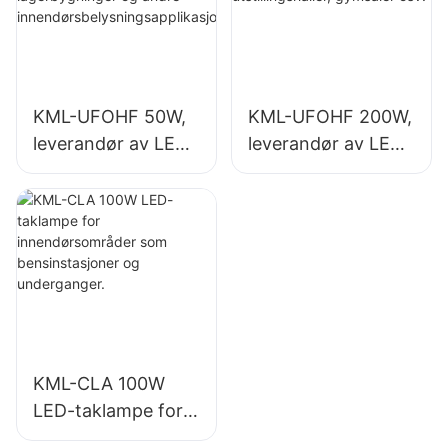
innendørsbelysning
sapplikasjoner.
KML-UFOHF 50W,
KML-UFOHF 200W,
leverandør av LED-
leverandør av LED-
høybaylys for
høybalys for
industrianlegg,
innendørsbelysning
lagerbygninger og
i utstillingshaller,
andre
gymsaler osv.
innendørsbelysning
sapplikasjoner.
KML-CLA 100W
LED-taklampe for
innendørsområder