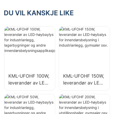
innendørsbelysning
innendørsbelysning
i industrianlegg,
i utstillingshaller,
DU VIL KANSKJE LIKE
gymsaler osv.
gymsaler osv.
KML-UFOHF 100W,
KML-UFOHF 150W,
leverandør av LED-
leverandør av LED-
høybaylys for
høybalys for
industrianlegg,
innendørsbelysning
lagerbygninger og
i industrianlegg,
andre
gymsaler osv.