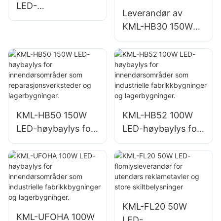
LED-
Leverandør av
høybaylysleverand
KML-HB30 150W
ør for innendørs
LED industri- og
belysning i
gruvebelysning for
fabrikker,
innendørsområder
lagerbygninger osv.
som
treningsstudioer og
lagerbygninger.
KML-HB50 150W
KML-HB52 100W
LED-høybaylys for
LED-høybaylys for
innendørsområder
innendørsområder
som
som industrielle
reparasjonsverkste
fabrikkbygninger
der og
og lagerbygninger.
lagerbygninger.
KML-FL20 50W
KML-UFOHA 100W
LED-