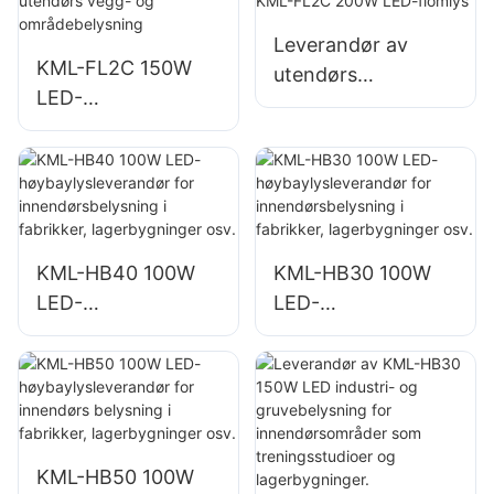
store
store
skiltbelysninger
skiltbelysninger
Leverandør av
KML-FL2C 150W
utendørs
LED-
parkerings- og
flomlysleverandør
lagerbelysning
for utendørs vegg-
KML-FL2C 200W
og
LED-flomlys
områdebelysning
KML-HB40 100W
KML-HB30 100W
LED-
LED-
høybaylysleverand
høybaylysleverand
ør for
ør for
innendørsbelysning
innendørsbelysning
i fabrikker,
i fabrikker,
lagerbygninger osv.
lagerbygninger osv.
KML-HB50 100W