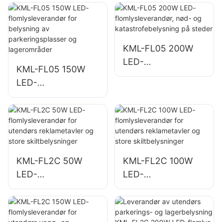
for utendørs
for
bygningsfasader
bygningsfasader
og belysning av
og belysning av
åpne områder
byggeplasser
KML-FL05 200W
LED-
KML-FL05 150W
flomlysleverandør,
LED-
nød- og
flomlysleverandør
katastrofebelysnin
for belysning av
g på steder
parkeringsplasser
og lagerområder
KML-FL2C 50W
KML-FL2C 100W
LED-
LED-
flomlysleverandør
flomlysleverandør
for utendørs
for utendørs
reklametavler og
reklametavler og