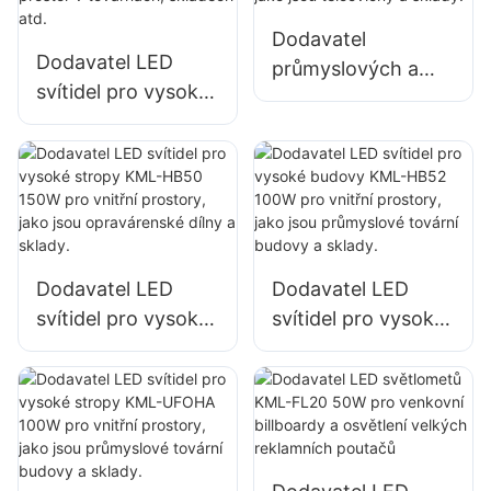
skladech atd.
skladech atd.
Dodavatel
Dodavatel LED
průmyslových a
svítidel pro vysoké
důlních LED světel
budovy KML-HB50
KML-HB30 150W
100W pro osvětlení
pro vnitřní
vnitřních prostor v
prostory, jako jsou
továrnách,
tělocvičny a sklady.
skladech atd.
Dodavatel LED
Dodavatel LED
svítidel pro vysoké
svítidel pro vysoké
stropy KML-HB50
budovy KML-HB52
150W pro vnitřní
100W pro vnitřní
prostory, jako jsou
prostory, jako jsou
opravárenské dílny
průmyslové tovární
a sklady.
budovy a sklady.