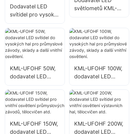
Dodavatel LED
Dodavatel LED
světlometů KML-
svítidel pro vysoké
FL20 50W pro
stropy KML-UFOHA
venkovní billboardy
100W pro vnitřní
a osvětlení velkých
prostory, jako jsou
reklamních poutačů
průmyslové tovární
budovy a sklady.
KML-UFOHF 50W,
KML-UFOHF 100W,
dodavatel LED
dodavatel LED
svítidel do
svítidel do
vysokých hal pro
vysokých hal pro
průmyslové
průmyslové
závody, sklady a
závody, sklady a
další vnitřní
další vnitřní
KML-UFOHF 150W,
KML-UFOHF 200W,
osvětlení.
osvětlení.
dodavatel LED
dodavatel LED