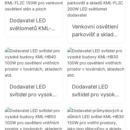
a osvětlení velkých
a osvětlení velkých
reklamních poutačů
reklamních poutačů
Dodavatel LED
Venkovní osvětlení
světlometů KML-
parkovišť a skladů
FL2C 150W pro
KML-FL2C 200W
venkovní osvětlení
LED světlomet
stěn a ploch
dodavatel
Dodavatel LED
Dodavatel LED
svítidel pro vysoké
svítidel pro vysoké
budovy KML-HB40
budovy KML-HB30
100W pro osvětlení
100W pro osvětlení
vnitřních prostor v
vnitřních prostor v
továrnách,
továrnách,