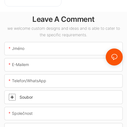
100W pro vnitřní
prostory, jako jsou
Leave A Comment
čerpací stanice a
podchody.
we welcome custom designs and ideas and is able to cater to
the specific requirements.
Jméno
E-Mailem
Telefon/whatsApp
Soubor
Společnost