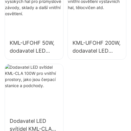
závody, sklady a
závodů, tělocvičen
další vnitřní
atd.
osvětlení.
KML-UFOHF 50W,
KML-UFOHF 200W,
dodavatel LED
dodavatel LED
svítidel do
svítidel pro vnitřní
vysokých hal pro
osvětlení
průmyslové
výstavních hal,
závody, sklady a
tělocvičen atd.
další vnitřní
osvětlení.
Dodavatel LED
svítidel KML-CLA