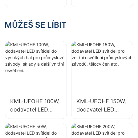
svítidel pro vnitřní
svítidel pro vnitřní
osvětlení
osvětlení
průmyslových
výstavních hal,
MŮŽEŠ SE LÍBIT
závodů, tělocvičen
tělocvičen atd.
atd.
KML-UFOHF 100W,
KML-UFOHF 150W,
dodavatel LED
dodavatel LED
svítidel do
svítidel pro vnitřní
vysokých hal pro
osvětlení
průmyslové
průmyslových