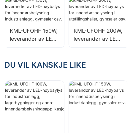
lagerbygninger og
lagerbygninger og
andre
andre
innendørsbelysning
innendørsbelysning
KML-UFOHF 150W,
KML-UFOHF 200W,
sapplikasjoner.
sapplikasjoner.
leverandør av LED-
leverandør av LED-
høybalys for
høybalys for
innendørsbelysning
innendørsbelysning
i industrianlegg,
i utstillingshaller,
DU VIL KANSKJE LIKE
gymsaler osv.
gymsaler osv.