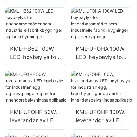
LED industri- og
som
gruvebelysning for
reparasjonsverkste
innendørsområder
der og
som
lagerbygninger.
treningsstudioer og
lagerbygninger.
KML-HB52 100W
KML-UFOHA 100W
LED-høybaylys for
LED-høybaylys for
innendørsområder
innendørsområder
som industrielle
som industrielle
fabrikkbygninger
fabrikkbygninger
og lagerbygninger.
og lagerbygninger.
KML-UFOHF 50W,
KML-UFOHF 100W,
leverandør av LED-
leverandør av LED-
høybaylys for
høybaylys for
industrianlegg,
industrianlegg,