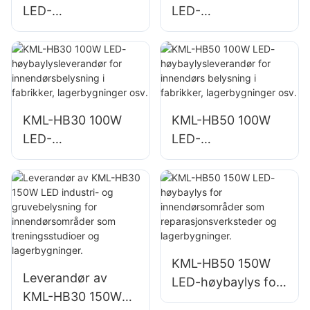
LED-
LED-
flomlysleverandør
høybaylysleverand
for utendørs
ør for
reklametavler og
innendørsbelysning
store
i fabrikker,
skiltbelysninger
lagerbygninger osv.
KML-HB30 100W
KML-HB50 100W
LED-
LED-
høybaylysleverand
høybaylysleverand
ør for
ør for innendørs
innendørsbelysning
belysning i
i fabrikker,
fabrikker,
lagerbygninger osv.
lagerbygninger osv.
KML-HB50 150W
Leverandør av
LED-høybaylys for
KML-HB30 150W
innendørsområder