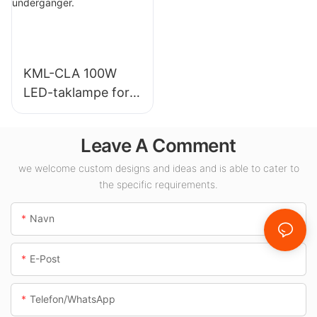
sapplikasjoner.
KML-CLA 100W
LED-taklampe for
innendørsområder
som
Leave A Comment
bensinstasjoner og
underganger.
we welcome custom designs and ideas and is able to cater to
the specific requirements.
Navn
E-Post
Telefon/whatsApp