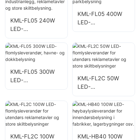
og lagerområder
KML-FL05 400W
KML-FL05 240W
LED-
LED-
flomlysleverandør,
flomlysleverandør,
torg- og
egnet for
parkbelysning
industrianlegg,
reklametavler og
store
KML-FL05 300W
KML-FL2C 50W
skiltbelysning.
LED-
LED-
flomlysleverandør,
flomlysleverandør
havne- og
for utendørs
dokkbelysning
reklametavler og
store
skiltbelysninger
KML-FL2C 100W
KML-HB40 100W