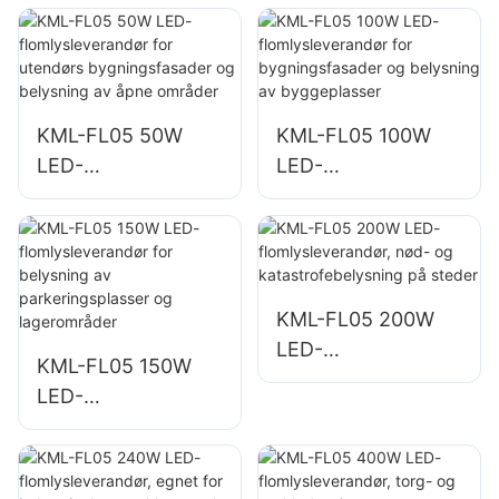
KML-FL05 50W
KML-FL05 100W
LED-
LED-
flomlysleverandør
flomlysleverandør
for utendørs
for
bygningsfasader
bygningsfasader
og belysning av
og belysning av
åpne områder
byggeplasser
KML-FL05 200W
LED-
KML-FL05 150W
flomlysleverandør,
LED-
nød- og
flomlysleverandør
katastrofebelysnin
for belysning av
g på steder
parkeringsplasser