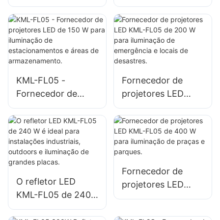
50W para
projetores LED de
iluminação de
100 W para
fachadas externas
iluminação de
e espaços abertos.
fachadas de
edifícios e
canteiros de obras.
KML-FL05 -
Fornecedor de
Fornecedor de
projetores LED
projetores LED de
KML-FL05 de 200
150 W para
W para iluminação
iluminação de
de emergência e
estacionamentos e
locais de desastres.
áreas de
Fornecedor de
armazenamento.
O refletor LED
projetores LED
KML-FL05 de 240
KML-FL05 de 400
W é ideal para
W para iluminação