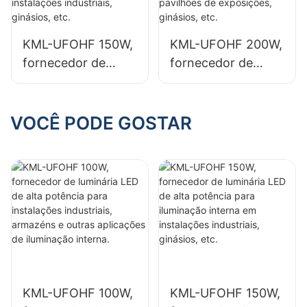
aplicações de
aplicações de
iluminação interna.
iluminação interna.
KML-UFOHF 150W,
KML-UFOHF 200W,
fornecedor de
fornecedor de
luminária LED de
luminárias LED de
alta potência para
alta potência para
iluminação interna
iluminação interna
VOCÊ PODE GOSTAR
em instalações
em pavilhões de
industriais,
exposições,
ginásios, etc.
ginásios, etc.
KML-UFOHF 100W,
KML-UFOHF 150W,