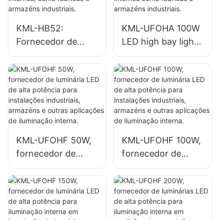
internos como
internos, como
ginásios e
oficinas de reparo
KML-HB52:
KML-UFOHA 100W
armazéns.
e armazéns.
Fornecedor de
LED high bay light,
luminária LED de
fornecedor de
alta potência de
luminárias para
100W para
ambientes internos
ambientes
como fábricas e
internos, como
armazéns
fábricas e
industriais.
armazéns
KML-UFOHF 50W,
KML-UFOHF 100W,
industriais.
fornecedor de
fornecedor de
luminária LED de
luminária LED de
alta potência para
alta potência para
instalações
instalações
industriais,
industriais,
armazéns e outras
armazéns e outras