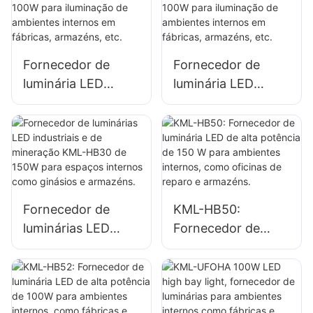
outdoors e grandes
ambientes internos
placas de
em fábricas,
sinalização.
armazéns, etc.
Fornecedor de
Fornecedor de
luminária LED
luminária LED
industrial KML-
industrial KML-
HB30 de 100W
HB50 de 100W
para iluminação de
para iluminação de
ambientes internos
ambientes internos
em fábricas,
em fábricas,
armazéns, etc.
armazéns, etc.
Fornecedor de
KML-HB50:
luminárias LED
Fornecedor de
industriais e de
luminária LED de
mineração KML-
alta potência de
HB30 de 150W
150 W para
para espaços
ambientes