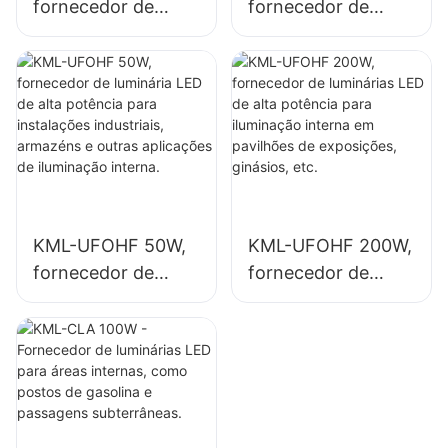
fornecedor de
fornecedor de
luminária LED de
luminária LED de
alta potência para
alta potência para
instalações
iluminação interna
industriais,
em instalações
armazéns e outras
industriais,
aplicações de
ginásios, etc.
iluminação interna.
KML-UFOHF 50W,
KML-UFOHF 200W,
fornecedor de
fornecedor de
luminária LED de
luminárias LED de
alta potência para
alta potência para
instalações
iluminação interna
industriais,
em pavilhões de
armazéns e outras
exposições,
aplicações de
ginásios, etc.