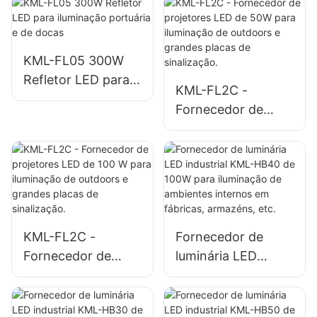
instalações
de praças e
industriais,
parques.
outdoors e
iluminação de
KML-FL05 300W
grandes placas.
Refletor LED para
KML-FL2C -
iluminação
Fornecedor de
portuária e de
projetores LED de
docas
50W para
iluminação de
outdoors e grandes
placas de
sinalização.
KML-FL2C -
Fornecedor de
Fornecedor de
luminária LED
projetores LED de
industrial KML-
100 W para
HB40 de 100W
iluminação de
para iluminação de