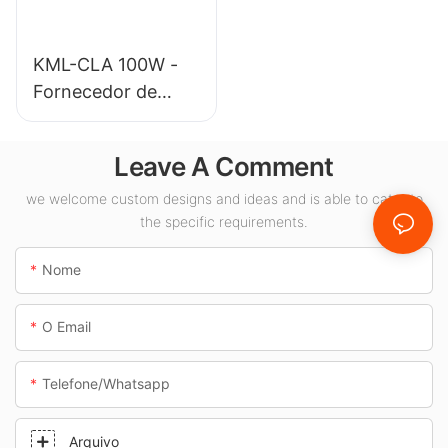
iluminação interna.
KML-CLA 100W -
Fornecedor de
luminárias LED para
áreas internas,
Leave A Comment
como postos de
gasolina e
we welcome custom designs and ideas and is able to cater to
the specific requirements.
passagens
subterrâneas.
Nome
O Email
Telefone/whatsapp
Arquivo