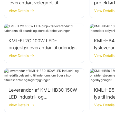
leverandør, velegnet til
projektør
industrianlæg, billboards og
parkbely
View Details
View Details
store skilte.
KML-FL2C 100W LED-
KML-HB40
projektørleverandør til udendørs
lyslevera
billboards og store
belysning 
View Details
View Details
skiltebelysninger
lagerbygn
Leverandør af KML-HB30 150W
KML-HB50
LED industri- og
lys til i
minedriftsbelysning til indendørs
reparati
View Details
View Details
områder såsom fitnesscentre og
lagerbygn