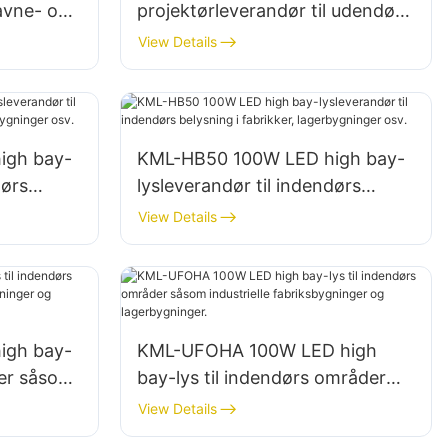
avne- og
projektørleverandør til udendørs
billboards og store
View Details
skiltebelysninger
igh bay-
KML-HB50 100W LED high bay-
dørs
lysleverandør til indendørs
belysning i fabrikker,
View Details
lagerbygninger osv.
igh bay-
KML-UFOHA 100W LED high
der såsom
bay-lys til indendørs områder
ninger og
såsom industrielle
View Details
fabriksbygninger og