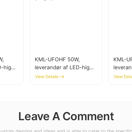
W,
KML-UFOHF 50W,
KML-U
D-high
leverandør af LED-high
leveran
ørs
bay-lys til industrianlæg,
bay-lys
View Details
View Deta
lagerbygninger og andre
belysni
indendørs
udstilli
.
belysningsapplikationer.
fitness
Leave A Comment
stom designs and ideas and is able to cater to the specific