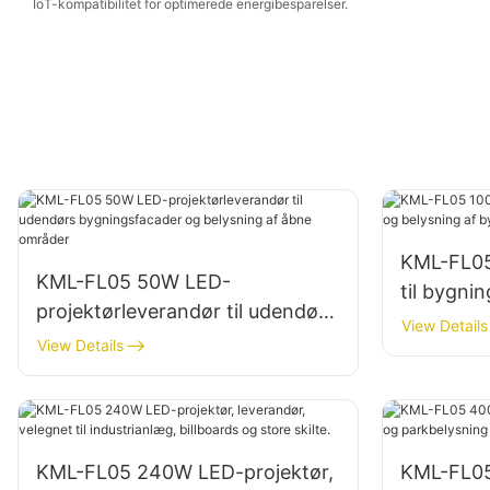
IoT-kompatibilitet for optimerede energibesparelser.
KML-FL05
KML-FL05 50W LED-
til bygni
projektørleverandør til udendørs
af bygge
View Details
bygningsfacader og belysning
View Details
af åbne områder
KML-FL05 240W LED-projektør,
KML-FL0