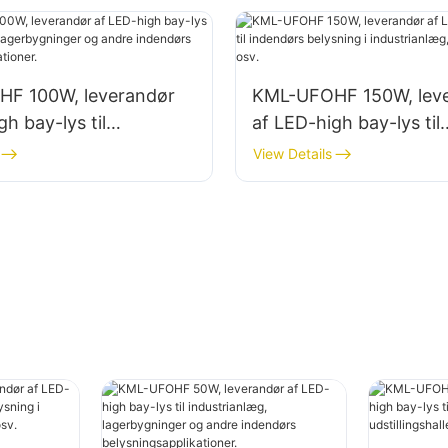
F 100W, leverandør
KML-UFOHF 150W, lev
gh bay-lys til
af LED-high bay-lys til
nlæg, lagerbygninger
indendørs belysning i
View Details
 indendørs
industrianlæg, fitnessc
sapplikationer.