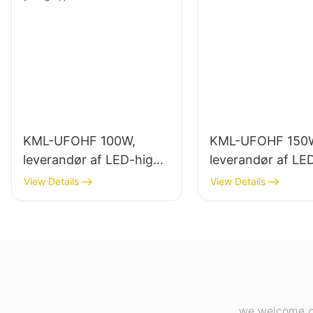
KML-UFOHF 100W,
KML-UFOHF 150
leverandør af LED-high
leverandør af LE
bay-lys til industrianlæg,
bay-lys til indend
View Details
View Details
lagerbygninger og andre
belysning i
indendørs
industrianlæg,
belysningsapplikationer.
fitnesscentre osv
we welcome cu