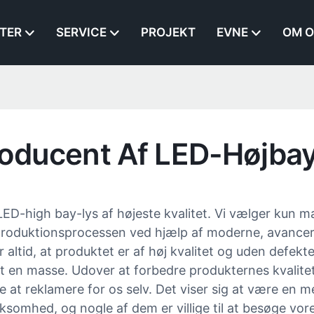
TER
SERVICE
PROJEKT
EVNE
OM O
Producent Af LED-Højba
LED-high bay-lys af højeste kvalitet. Vi vælger kun m
oduktionsprocessen ved hjælp af moderne, avanceret 
 altid, at produktet er af høj kvalitet og uden defekte
rt en masse. Udover at forbedre produkternes kvalite
 at reklamere for os selv. Det viser sig at være en m
omhed, og nogle af dem er villige til at besøge vor