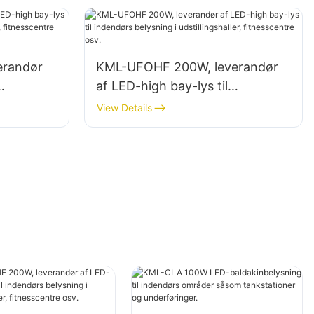
lagerbygninger.
erandør
KML-UFOHF 200W, leverandør
af LED-high bay-lys til
indendørs belysning i
View Details
entre osv.
udstillingshaller, fitnesscentre
osv.