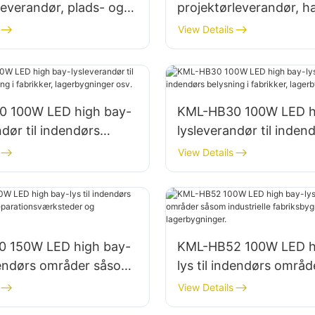
leverandør, plads- og
projektørleverandør, h
sning
dokbelysning
View Details
 100W LED high bay-
KML-HB30 100W LED h
ndør til indendørs
lysleverandør til inden
i fabrikker,
belysning i fabrikker,
View Details
inger osv.
lagerbygninger osv.
 150W LED high bay-
KML-HB52 100W LED h
ndendørs områder såsom
lys til indendørs områ
onsværksteder og
industrielle fabriksbyg
View Details
inger.
lagerbygninger.