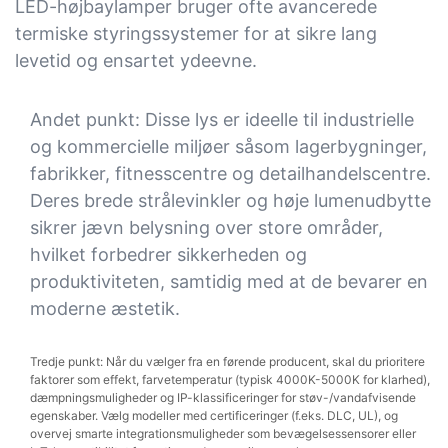
LED-højbaylamper bruger ofte avancerede
termiske styringssystemer for at sikre lang
levetid og ensartet ydeevne.
Andet punkt: Disse lys er ideelle til industrielle
og kommercielle miljøer såsom lagerbygninger,
fabrikker, fitnesscentre og detailhandelscentre.
Deres brede strålevinkler og høje lumenudbytte
sikrer jævn belysning over store områder,
hvilket forbedrer sikkerheden og
produktiviteten, samtidig med at de bevarer en
moderne æstetik.
Tredje punkt: Når du vælger fra en førende producent, skal du prioritere
faktorer som effekt, farvetemperatur (typisk 4000K-5000K for klarhed),
dæmpningsmuligheder og IP-klassificeringer for støv-/vandafvisende
egenskaber. Vælg modeller med certificeringer (f.eks. DLC, UL), og
overvej smarte integrationsmuligheder som bevægelsessensorer eller