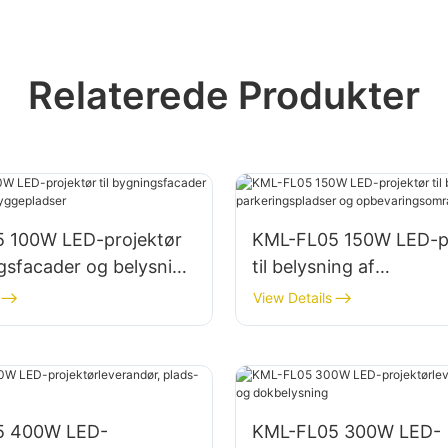
Relaterede Produkter
 100W LED-projektør
KML-FL05 150W LED-pr
ngsfacader og belysning
til belysning af
pladser
parkeringspladser og
View Details
opbevaringsområder
5 400W LED-
KML-FL05 300W LED-