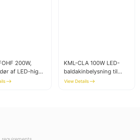
FOHF 200W,
KML-CLA 100W LED-
dør af LED-high
baldakinbelysning til
 til indendørs
indendørs områder
ils
View Details
ng i
såsom tankstationer og
ngshaller,
underføringer.
centre osv.
 requirements.