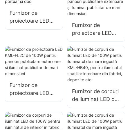
panouri publicitare
și iluminat publicitar
Furnizor de
de mari dimensiuni.
proiectoare LED
Furnizor de
KML-FL05 300W,
proiectoare LED
iluminat portuar și
KML-FL2C de 50W
doc
pentru panouri
publicitare
exterioare și
iluminat publicitar
de mari dimensiuni
Furnizor de
Furnizor de corpuri
proiectoare LED
de iluminat LED de
KML-FL2C de 100W
100W pentru
pentru panouri
iluminatul de mare
publicitare
îngustă KML-HB40,
exterioare și