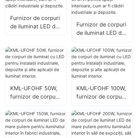
150W pentru spații
interioare, cum ar fi
Furnizor de corpuri
săli de sport și
Furnizor de corpuri
de iluminat LED de
depozite.
de iluminat LED de
100W pentru spații
100W KML-UFOHA
interioare, cum ar fi
pentru spații
clădiri industriale și
interioare, cum ar fi
depozite.
clădiri industriale și
depozite.
KML-UFOHF 50W,
KML-UFOHF 100W,
furnizor de corpuri
furnizor de corpuri
de iluminat cu LED
de iluminat cu LED
pentru instalații
pentru instalații
industriale,
industriale,
depozite și alte
depozite și alte