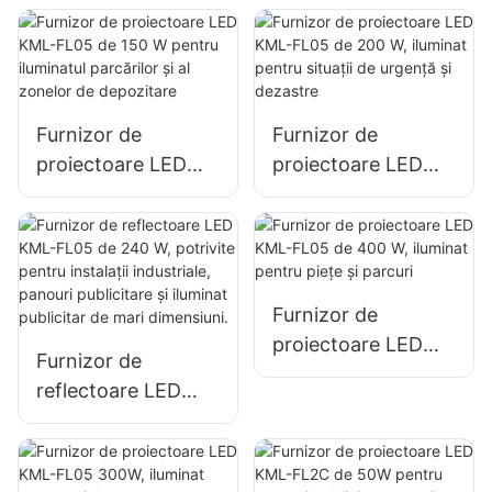
pentru fațade
clădirilor și
exterioare ale
iluminatul
clădirilor și iluminat
șantierelor de
pentru spații
construcții
Furnizor de
Furnizor de
deschise
proiectoare LED
proiectoare LED
KML-FL05 de 150
KML-FL05 de 200
W pentru iluminatul
W, iluminat pentru
parcărilor și al
situații de urgență
zonelor de
și dezastre
depozitare
Furnizor de
proiectoare LED
Furnizor de
KML-FL05 de 400
reflectoare LED
W, iluminat pentru
KML-FL05 de 240
piețe și parcuri
W, potrivite pentru
instalații industriale,