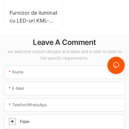
Furnizor de iluminat
cu LED-uri KML-
CLA de 100W
pentru baldachin,
Leave A Comment
destinat spațiilor
interioare, cum ar fi
we welcome custom designs and ideas and is able to cater to
the specific requirements.
benzinăriile și
pasajele subterane.
Nume
E-Mail
Telefon/WhatsApp
Fişier