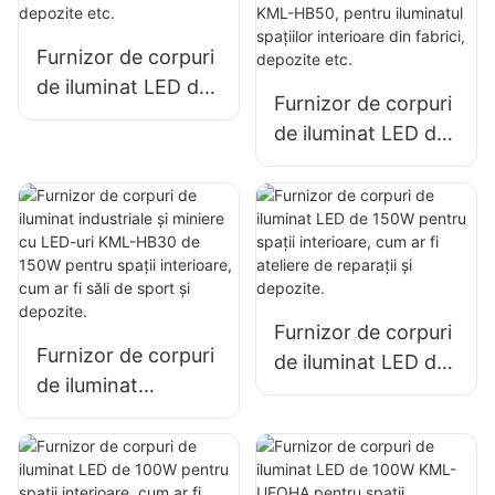
pentru iluminatul
iluminat publicitar
spațiilor interioare
de mari dimensiuni
Furnizor de corpuri
din fabrici,
de iluminat LED de
depozite etc.
Furnizor de corpuri
100W pentru
de iluminat LED de
iluminatul de
100W pentru
interior în fabrici,
iluminatul de mare
depozite etc.
îngustă KML-HB50,
pentru iluminatul
spațiilor interioare
din fabrici,
Furnizor de corpuri
depozite etc.
Furnizor de corpuri
de iluminat LED de
de iluminat
150W pentru spații
industriale și
interioare, cum ar fi
miniere cu LED-uri
ateliere de reparații
KML-HB30 de
și depozite.