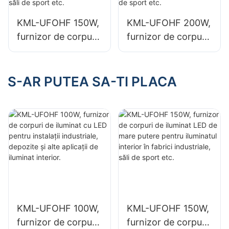
aplicații de iluminat
aplicații de iluminat
interior.
interior.
KML-UFOHF 150W,
KML-UFOHF 200W,
furnizor de corpuri
furnizor de corpuri
de iluminat LED de
de iluminat LED de
mare putere pentru
mare putere pentru
iluminatul interior în
iluminatul interior în
S-AR PUTEA SA-TI PLACA
fabrici industriale,
săli de expoziții, săli
săli de sport etc.
de sport etc.
KML-UFOHF 100W,
KML-UFOHF 150W,
furnizor de corpuri
furnizor de corpuri