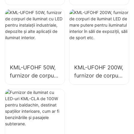
de iluminat cu LED
de iluminat LED de
pentru instalații
mare putere pentru
industriale,
iluminatul interior în
depozite și alte
fabrici industriale,
aplicații de iluminat
săli de sport etc.
interior.
KML-UFOHF 50W,
KML-UFOHF 200W,
furnizor de corpuri
furnizor de corpuri
de iluminat cu LED
de iluminat LED de
pentru instalații
mare putere pentru
industriale,
iluminatul interior în
depozite și alte
săli de expoziții, săli
aplicații de iluminat
de sport etc.
interior.