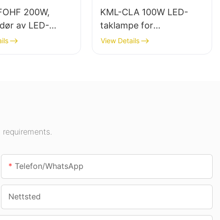
FOHF 200W,
KML-CLA 100W LED-
ndør av LED-
taklampe for
s for
innendørsområder som
ils
View Details
rsbelysning i
bensinstasjoner og
ngshaller,
underganger.
r osv.
 requirements.
Telefon/whatsApp
Nettsted