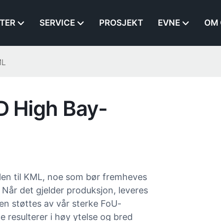
TER
SERVICE
PROSJEKT
EVNE
OM 
ML
ED High Bay-
len til KML, noe som bør fremheves
. Når det gjelder produksjon, leveres
ien støttes av vår sterke FoU-
e resulterer i høy ytelse og bred