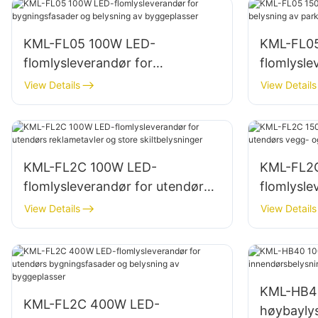
KML-FL05 100W LED-
KML-FL0
flomlysleverandør for
flomlysle
bygningsfasader og belysning
av parker
View Details
View Details
av byggeplasser
lageromr
KML-FL2C 100W LED-
KML-FL2
flomlysleverandør for utendørs
flomlysle
reklametavler og store
vegg- og
View Details
View Details
skiltbelysninger
KML-HB4
KML-FL2C 400W LED-
høybaylys