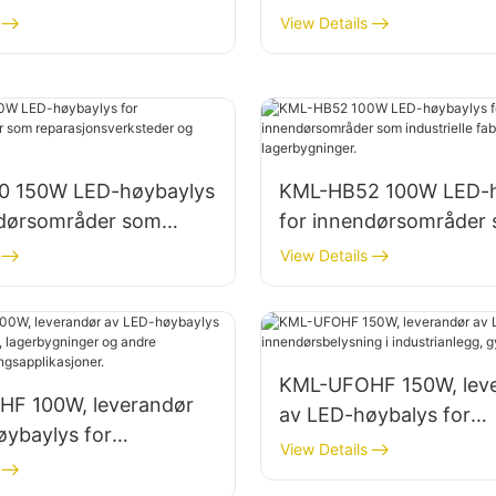
belysning i fabrikker,
innendørsbelysning i fa
View Details
inger osv.
lagerbygninger osv.
0 150W LED-høybaylys
KML-HB52 100W LED-h
ndørsområder som
for innendørsområder
nsverksteder og
industrielle fabrikkbyg
View Details
inger.
lagerbygninger.
KML-UFOHF 150W, lev
F 100W, leverandør
av LED-høybalys for
øybaylys for
innendørsbelysning i
View Details
nlegg, lagerbygninger
industrianlegg, gymsale