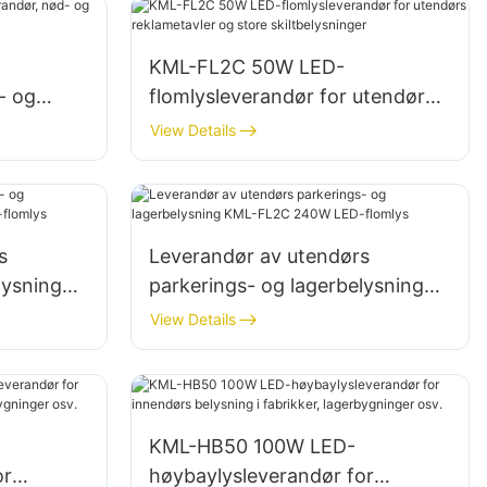
KML-FL2C 50W LED-
- og
flomlysleverandør for utendørs
 steder
reklametavler og store
View Details
skiltbelysninger
s
Leverandør av utendørs
lysning
parkerings- og lagerbelysning
lomlys
KML-FL2C 240W LED-flomlys
View Details
KML-HB50 100W LED-
or
høybaylysleverandør for