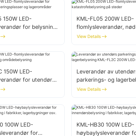
5 150W LED-
KML-FL05 200W LED-
verandør for belysning
flomlysleverandør, nød
ingsplasser og
katastrofebelysning på
View Details
åder
C 150W LED-
Leverandør av utendør
verandør for utendørs
parkerings- og lagerbe
 områdebelysning
KML-FL2C 200W LED-f
View Details
0 100W LED-
KML-HB30 100W LED-
leverandør for
høybaylysleverandør f