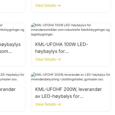
brikker,
innendørs belysning i fabrikker,
View Details
lagerbygninger osv.
øybaylys
KML-UFOHA 100W LED-
 som
høybaylys for
ninger og
innendørsområder som
View Details
industrielle fabrikkbygninger og
lagerbygninger.
erandør
KML-UFOHF 200W, leverandør
av LED-høybalys for
innendørsbelysning i
View Details
r osv.
utstillingshaller, gymsaler osv.