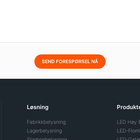
SEND FORESPØRSEL NÅ
Løsning
Produkt
Fabrikkbelysning
LED Høy 
Lagerbelysning
LED-Flom
Stadionbelysning
LED-Gate