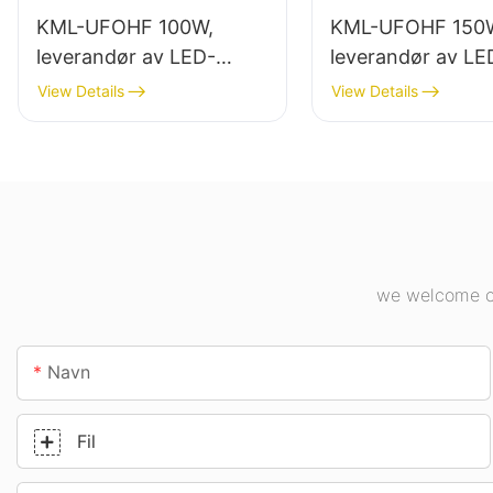
KML-UFOHF 100W,
KML-UFOHF 150
leverandør av LED-
leverandør av LE
høybaylys for
høybalys for
View Details
View Details
industrianlegg,
innendørsbelysni
lagerbygninger og andre
industrianlegg, g
innendørsbelysningsappl
osv.
ikasjoner.
we welcome cu
Navn
Fil