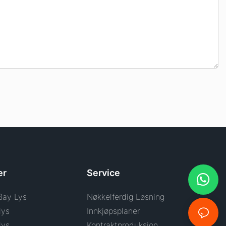
er
Service
Bay Lys
Nøkkelferdig Løsning
lys
Innkjøpsplaner
lys
Kontraktproduksjon