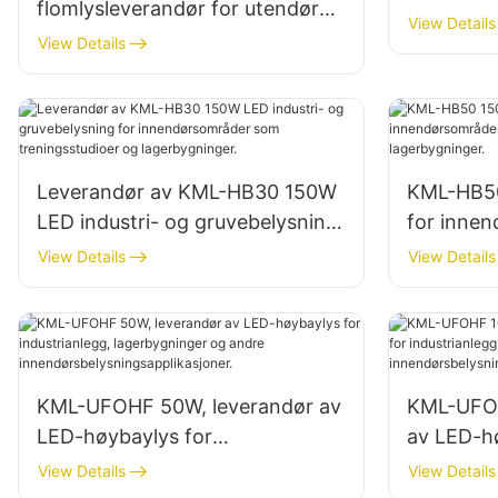
flomlysleverandør for utendørs
innendørs
View Details
bygningsfasader og belysning
View Details
lagerbygn
av byggeplasser
Leverandør av KML-HB30 150W
KML-HB5
LED industri- og gruvebelysning
for inne
for innendørsområder som
reparasjo
View Details
View Details
treningsstudioer og
lagerbygn
lagerbygninger.
KML-UFOHF 50W, leverandør av
KML-UFOH
LED-høybaylys for
av LED-h
industrianlegg, lagerbygninger
industria
View Details
View Details
og andre
og andre