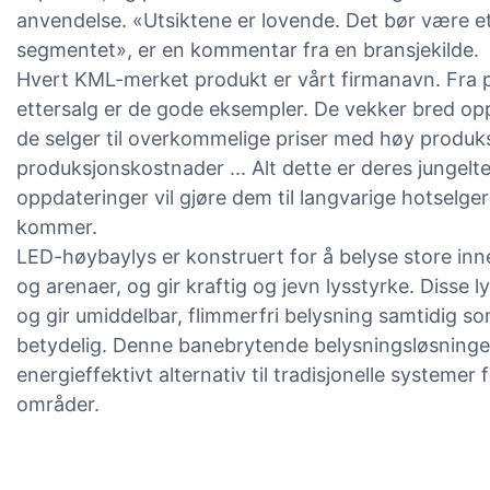
anvendelse. «Utsiktene er lovende. Det bør være et
segmentet», er en kommentar fra en bransjekilde.
Hvert KML-merket produkt er vårt firmanavn. Fra p
ettersalg er de gode eksempler. De vekker bred o
de selger til overkommelige priser med høy produks
produksjonskostnader ... Alt dette er deres jungelt
oppdateringer vil gjøre dem til langvarige hotselg
kommer.
LED-høybaylys er konstruert for å belyse store i
og arenaer, og gir kraftig og jevn lysstyrke. Disse
og gir umiddelbar, flimmerfri belysning samtidig s
betydelig. Denne banebrytende belysningsløsning
energieffektivt alternativ til tradisjonelle systemer
områder.