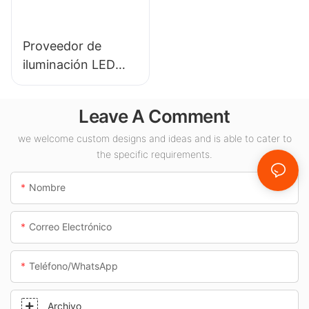
iluminación interior.
Proveedor de
iluminación LED
KML-CLA de 100 W
para espacios
Leave A Comment
interiores como
gasolineras y pasos
we welcome custom designs and ideas and is able to cater to
the specific requirements.
subterráneos.
Nombre
Correo Electrónico
Teléfono/WhatsApp
Archivo