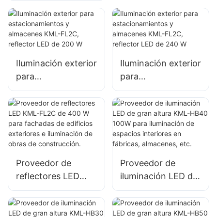
exteriores.
W para vallas
publicitarias
exteriores e
iluminación de
Iluminación exterior
Iluminación exterior
señalización de
para
para
gran tamaño.
estacionamientos y
estacionamientos y
almacenes KML-
almacenes KML-
FL2C, reflector LED
FL2C, reflector LED
de 200 W
de 240 W
Proveedor de
Proveedor de
reflectores LED
iluminación LED de
KML-FL2C de 400
gran altura KML-
W para fachadas
HB40 100W para
de edificios
iluminación de