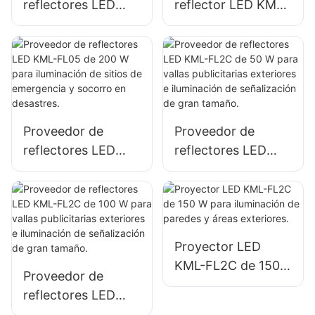
reflectores LED
reflector LED KML-
KML-FL05 de 100
FL05 de 150 W
W para fachadas
para iluminación de
de edificios e
estacionamientos y
iluminación de
áreas de
obras de
almacenamiento
construcción.
Proveedor de
Proveedor de
reflectores LED
reflectores LED
KML-FL05 de 200
KML-FL2C de 50 W
W para iluminación
para vallas
de sitios de
publicitarias
emergencia y
exteriores e
socorro en
iluminación de
Proyector LED
desastres.
señalización de
KML-FL2C de 150
Proveedor de
gran tamaño.
W para iluminación
reflectores LED
de paredes y áreas
KML-FL2C de 100