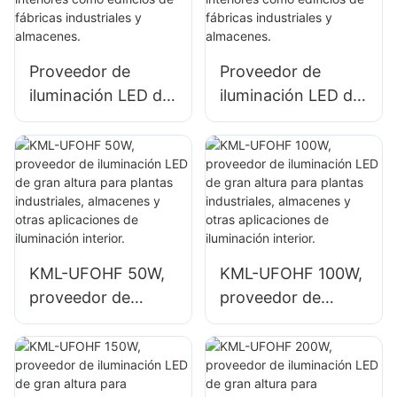
almacenes.
talleres de
reparación y
almacenes.
Proveedor de
Proveedor de
iluminación LED de
iluminación LED de
gran altura KML-
gran altura KML-
HB52 de 100 W
UFOHA 100W para
para espacios
espacios interiores
interiores como
como edificios de
edificios de
fábricas
fábricas
industriales y
industriales y
almacenes.
KML-UFOHF 50W,
KML-UFOHF 100W,
almacenes.
proveedor de
proveedor de
iluminación LED de
iluminación LED de
gran altura para
gran altura para
plantas
plantas
industriales,
industriales,