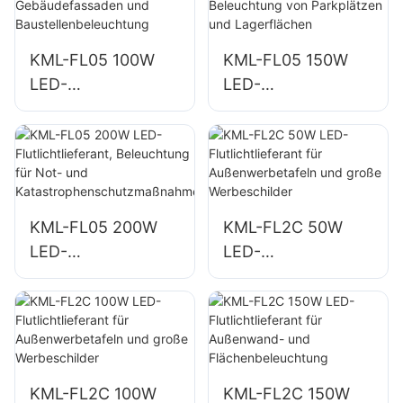
KML-FL05 100W
KML-FL05 150W
LED-
LED-
Flutlichtlieferant für
Flutlichtlieferant für
Gebäudefassaden
die Beleuchtung
und
von Parkplätzen
Baustellenbeleucht
und Lagerflächen
ung
KML-FL05 200W
KML-FL2C 50W
LED-
LED-
Flutlichtlieferant,
Flutlichtlieferant für
Beleuchtung für
Außenwerbetafeln
Not- und
und große
Katastrophenschut
Werbeschilder
zmaßnahmen
KML-FL2C 100W
KML-FL2C 150W