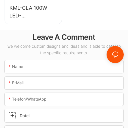
KML-CLA 100W
LED-
Vordachleuchtenlie
ferant für
Leave A Comment
Innenräume wie
Tankstellen und
we welcome custom designs and ideas and is able to cater to
the specific requirements.
Unterführungen.
Name
E-Mail
Telefon/WhatsApp
Datei