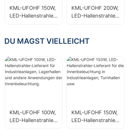
Innenbeleuchtung.
Innenbeleuchtung.
KML-UFOHF 150W,
KML-UFOHF 200W,
LED-Hallenstrahler-
LED-Hallenstrahler-
Lieferant für die
Lieferant für die
Innenbeleuchtung
Innenbeleuchtung
in Industrieanlagen,
in
DU MAGST VIELLEICHT
Turnhallen usw.
Ausstellungshallen,
Turnhallen usw.
KML-UFOHF 100W,
KML-UFOHF 150W,
LED-Hallenstrahler-
LED-Hallenstrahler-
Lieferant für
Lieferant für die