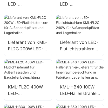
LED-
LED-
Flutlichtlieferant für
Flutlichtlieferant für
Außenwerbetafeln
Außenwand- und
und große
Flächenbeleuchtun
Werbeschilder
g
Lieferant von KML-
Lieferant von LED-
FL2C 200W LED-
Flutlichtstrahlern
Flutlichtstrahlern
KML-FL2C 240W
für
für
Außenparkplätze
Außenparkplätze
und Lagerhallen
und Lagerhallen
KML-FL2C 400W
KML-HB40 100W
LED-
LED-Hallenstrahler-
Flutlichtlieferant für
Lieferant für die
Außenfassaden
Innenraumbeleucht