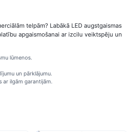
omerciālām telpām? Labākā LED augstgaismas
latību apgaismošanai ar izcilu veiktspēju un
ūsmu lūmenos.
lījumu un pārklājumu.
s ar ilgām garantijām.