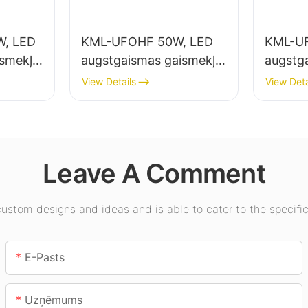
, LED
KML-UFOHF 50W, LED
KML-U
ismekļu
augstgaismas gaismekļu
augstg
elpu
piegādātājs rūpniecības
piegādā
View Details
View Deta
uzņēmumiem,
apgais
ēmumos,
noliktavām un citiem
zālēs, 
iekštelpu apgaismojuma
lietojumiem.
Leave A Comment
stom designs and ideas and is able to cater to the specific
E-Pasts
Uzņēmums