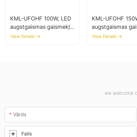
KML-UFOHF 100W, LED
KML-UFOHF 150W
augstgaismas gaismekļu
augstgaismas ga
piegādātājs rūpniecības
piegādātājs iekšt
View Details
View Details
uzņēmumiem,
apgaismojumam
noliktavām un citiem
rūpniecības uzņ
iekštelpu apgaismojuma
sporta zālēs utt.
lietojumiem.
we welcome cu
Vārds
Fails