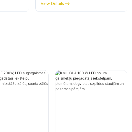
piegādātājs iekštelpu
View Details
cības
apgaismojumam izstāžu zālēs,
ēs utt.
sporta zālēs utt.