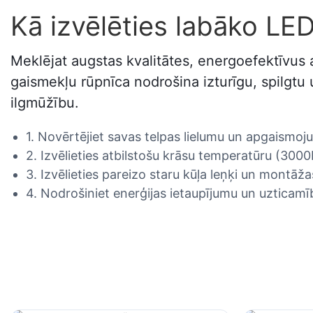
Kā izvēlēties labāko LE
Meklējat augstas kvalitātes, energoefektīvu
gaismekļu rūpnīca nodrošina izturīgu, spilgtu
ilgmūžību.
1. Novērtējiet savas telpas lielumu un apgaismoj
2. Izvēlieties atbilstošu krāsu temperatūru (30
3. Izvēlieties pareizo staru kūļa leņķi un montā
4. Nodrošiniet enerģijas ietaupījumu un uzticamīb