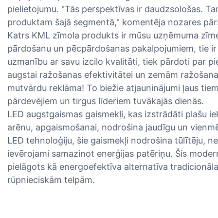
pielietojumu. "Tās perspektīvas ir daudzsološas. T
produktam šajā segmentā," komentēja nozares pārs
Katrs KML zīmola produkts ir mūsu uzņēmuma zīme
pārdošanu un pēcpārdošanas pakalpojumiem, tie ir l
uzmanību ar savu izcilo kvalitāti, tiek pārdoti pa
augstai ražošanas efektivitātei un zemām ražošanas
mutvārdu reklāma! To biežie atjauninājumi ļaus tiem
pārdevējiem un tirgus līderiem tuvākajās dienās.
LED augstgaismas gaismekļi, kas izstrādāti plašu i
arēnu, apgaismošanai, nodrošina jaudīgu un vienmē
LED tehnoloģiju, šie gaismekļi nodrošina tūlītēju, 
ievērojami samazinot enerģijas patēriņu. Šis moder
pielāgots kā energoefektīva alternatīva tradicionā
rūpnieciskām telpām.