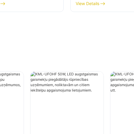
js rūpniecības
piegādātājs iekštelpu
View Details
em, noliktavām un
apgaismojumam rūpnie
kštelpu apgaismojuma
uzņēmumos, sporta zāl
em.