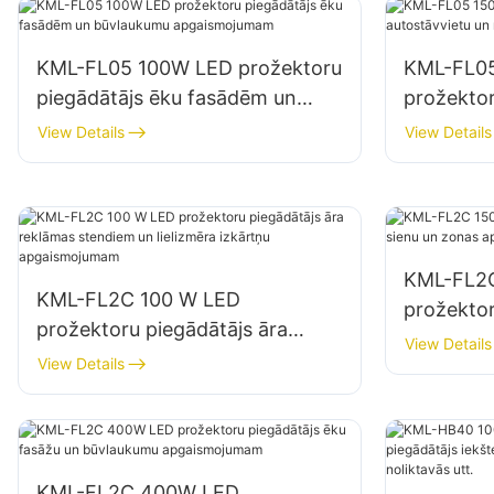
KML-FL05 100W LED prožektoru
KML-FL05
piegādātājs ēku fasādēm un
prožektor
būvlaukumu apgaismojumam
autostāvv
View Details
View Details
apgaism
KML-FL2
KML-FL2C 100 W LED
prožektor
prožektoru piegādātājs āra
un zonas
View Details
reklāmas stendiem un lielizmēra
View Details
izkārtņu apgaismojumam
KML-FL2C 400W LED