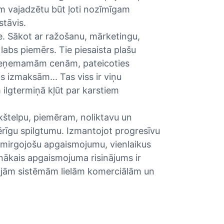
am vajadzētu būt ļoti nozīmīgam
tāvis.
. Sākot ar ražošanu, mārketingu,
abs piemērs. Tie piesaista plašu
r pieņemamām cenām, pateicoties
 izmaksām... Tas viss ir viņu
 ilgtermiņā kļūt par karstiem
ekštelpu, piemēram, noliktavu un
rīgu spilgtumu. Izmantojot progresīvu
nemirgojošu apgaismojumu, vienlaikus
nākais apgaismojuma risinājums ir
lajām sistēmām lielām komerciālām un