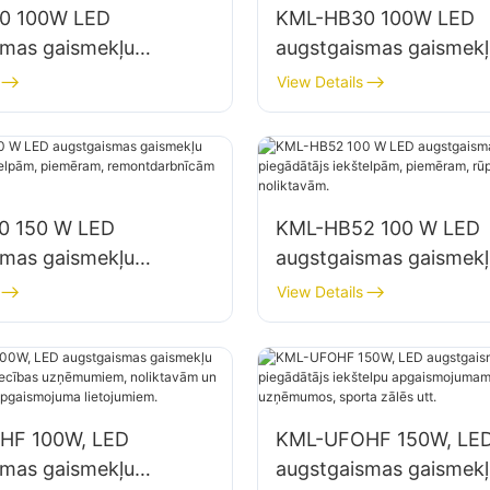
0 100W LED
KML-HB30 100W LED
smas gaismekļu
augstgaismas gaismekļ
js iekštelpu
piegādātājs iekštelpu
View Details
jumam rūpnīcās,
apgaismojumam rūpnīc
 utt.
noliktavās utt.
0 150 W LED
KML-HB52 100 W LED
smas gaismekļu
augstgaismas gaismekļ
js iekštelpām,
piegādātājs iekštelpām
View Details
, remontdarbnīcām un
piemēram, rūpnīcu ēk
m.
noliktavām.
HF 100W, LED
KML-UFOHF 150W, LE
smas gaismekļu
augstgaismas gaismekļ