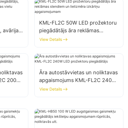
KML-FL2C 50W LED prožektoru
 avārijas
piegādātājs āra reklāmas
vidēšanas
stendiem un lielizmēra izkārtņu
View Details
apgaismojumam
noliktavas
Āra autostāvvietas un noliktavas
L2C 200W
apgaismojums KML-FL2C 240W
ātājs
LED prožektoru piegādātājs
View Details