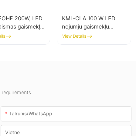
FOHF 200W, LED
KML-CLA 100 W LED
aismas gaismekļu
nojumju gaismekļu
tājs iekštelpu
piegādātājs iekštelpām,
ils
View Details
mojumam izstāžu
piemēram, degvielas
sporta zālēs utt.
uzpildes stacijām un
pazemes pārejām.
 requirements.
Tālrunis/WhatsApp
Vietne