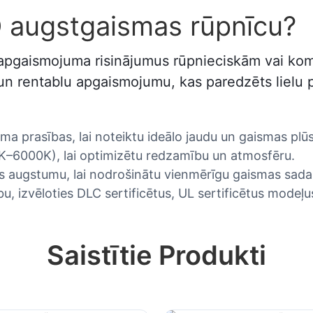
D augstgaismas rūpnīcu?
s apgaismojuma risinājumus rūpnieciskām vai k
 un rentablu apgaismojumu, kas paredzēts lielu p
uma prasības, lai noteiktu ideālo jaudu un gaismas pl
00K–6000K), lai optimizētu redzamību un atmosfēru.
žas augstumu, lai nodrošinātu vienmērīgu gaismas sada
u, izvēloties DLC sertificētus, UL sertificētus modeļu
Saistītie Produkti