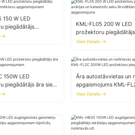
 150 W LED
KML-FL05 200 W LED
u piegādātājs
prožektoru piegādātājs,
ietu un noliktavu
un katastrofu seku lik
View Details
ojumam
vietu apgaismojums
C 150W LED
Āra autostāvvietas un 
u piegādātājs āra sienu
apgaismojums KML-F
 apgaismojumam
LED prožektoru piegād
View Details