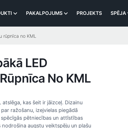
UKTI
PAKALPOJUMS
PROJEKTS
SPĒJA
u rūpnīca no KML
abākā LED
Rūpnīca No KML
slēga, kas šeit ir jāizceļ. Dizainu
par ražošanu, izejvielas piegādā
 spēcīgās pētniecības un attīstības
ss nodrošina augstu veiktspēju un plašu