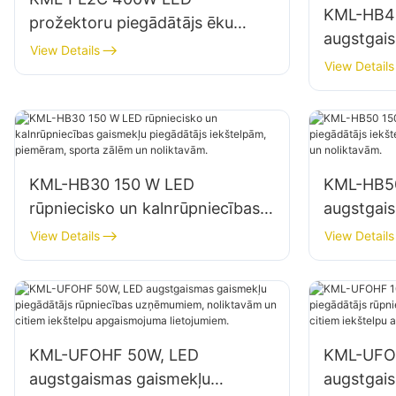
KML-HB4
prožektoru piegādātājs ēku
augstgai
fasāžu un būvlaukumu
View Details
piegādātā
View Details
apgaismojumam
apgaismo
noliktavās
KML-HB30 150 W LED
KML-HB5
rūpniecisko un kalnrūpniecības
augstgai
gaismekļu piegādātājs
piegādātā
View Details
View Details
iekštelpām, piemēram, sporta
piemēram
zālēm un noliktavām.
noliktavā
KML-UFOHF 50W, LED
KML-UFO
augstgaismas gaismekļu
augstgai