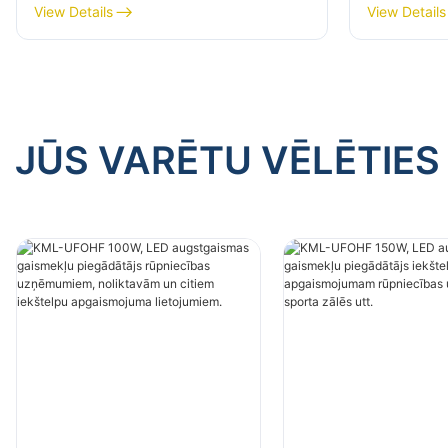
piegādātājs rūpniecības
piegādātā
View Details
View Details
uzņēmumiem, noliktavām un
uzņēmumi
citiem iekštelpu apgaismojuma
citiem ie
lietojumiem.
lietojumi
JŪS VARĒTU VĒLĒTIES