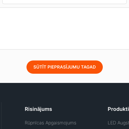
SŪTĪT PIEPRASĪJUMU TAGAD
Risinājums
Produkti
Rūpnīcas Apgaismojums
LED Augst