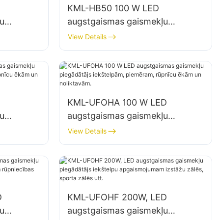
KML-HB50 100 W LED
u
augstgaismas gaismekļu
piegādātājs iekštelpu
View Details
ās,
apgaismojumam rūpnīcās,
noliktavās utt.
KML-UFOHA 100 W LED
u
augstgaismas gaismekļu
,
piegādātājs iekštelpām,
View Details
ām un
piemēram, rūpnīcu ēkām un
noliktavām.
D
KML-UFOHF 200W, LED
u
augstgaismas gaismekļu