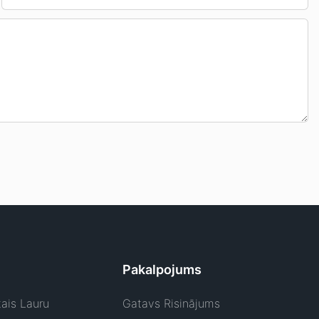
Pakalpojums
ais Lauru
Gatavs Risinājums