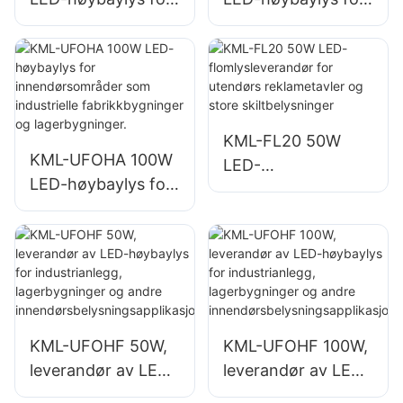
innendørsområder
innendørsområder
som
som industrielle
reparasjonsverkste
fabrikkbygninger
der og
og lagerbygninger.
lagerbygninger.
KML-FL20 50W
KML-UFOHA 100W
LED-
LED-høybaylys for
flomlysleverandør
innendørsområder
for utendørs
som industrielle
reklametavler og
fabrikkbygninger
store
og lagerbygninger.
skiltbelysninger
KML-UFOHF 50W,
KML-UFOHF 100W,
leverandør av LED-
leverandør av LED-
høybaylys for
høybaylys for