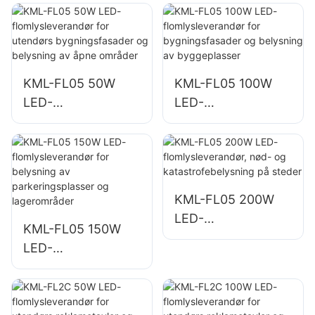
KML-FL05 50W
KML-FL05 100W
LED-
LED-
flomlysleverandør
flomlysleverandør
for utendørs
for
bygningsfasader
bygningsfasader
og belysning av
og belysning av
åpne områder
byggeplasser
KML-FL05 200W
LED-
KML-FL05 150W
flomlysleverandør,
LED-
nød- og
flomlysleverandør
katastrofebelysnin
for belysning av
g på steder
parkeringsplasser