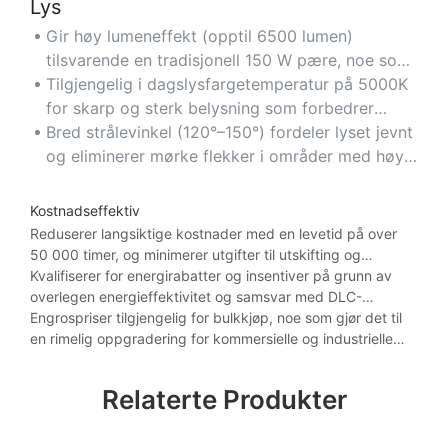
Lys
Gir høy lumeneffekt (opptil 6500 lumen)
tilsvarende en tradisjonell 150 W pære, noe som
sikrer klar sikt i store rom.
Tilgjengelig i dagslysfargetemperatur på 5000K
for skarp og sterk belysning som forbedrer
produktivitet og sikkerhet.
Bred strålevinkel (120°–150°) fordeler lyset jevnt
og eliminerer mørke flekker i områder med høyt
under taket.
Kostnadseffektiv
Reduserer langsiktige kostnader med en levetid på over
50 000 timer, og minimerer utgifter til utskifting og
vedlikehold.
Kvalifiserer for energirabatter og insentiver på grunn av
overlegen energieffektivitet og samsvar med DLC-
standarder.
Engrospriser tilgjengelig for bulkkjøp, noe som gjør det til
en rimelig oppgradering for kommersielle og industrielle
anlegg.
Relaterte Produkter