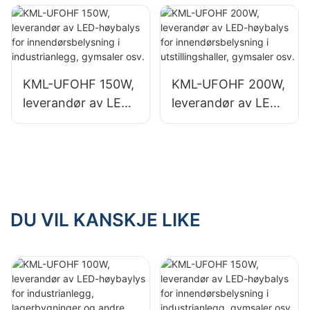
industrianlegg,
industrianlegg,
lagerbygninger og
lagerbygninger og
andre
andre
innendørsbelysning
innendørsbelysning
KML-UFOHF 150W,
KML-UFOHF 200W,
sapplikasjoner.
sapplikasjoner.
leverandør av LED-
leverandør av LED-
høybalys for
høybalys for
innendørsbelysning
innendørsbelysning
i industrianlegg,
i utstillingshaller,
gymsaler osv.
gymsaler osv.
DU VIL KANSKJE LIKE