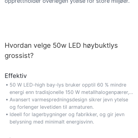
opprettholder overlegen ytelse for store miljøer.
Hvordan velge 50w LED høybuktlys
grossist?
Effektiv
50 W LED-high bay-lys bruker opptil 60 % mindre
energi enn tradisjonelle 150 W metallhalogenpærer,
noe som reduserer strømkostnadene samtidig som
Avansert varmespredningsdesign sikrer jevn ytelse
optimal lysstyrke opprettholdes.
og forlenger levetiden til armaturen.
Ideell for lagerbygninger og fabrikker, og gir jevn
belysning med minimalt energisvinn.