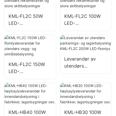
og lagerområder
KML-FL2C 50W
KML-FL2C 100W
LED-
LED-
flomlysleverandør
flomlysleverandør
for utendørs
for utendørs
reklametavler og
reklametavler og
store
store
skiltbelysninger
skiltbelysninger
Leverandør av
KML-FL2C 150W
utendørs
LED-
parkerings- og
flomlysleverandør
lagerbelysning
for utendørs vegg-
KML-FL2C 200W
og
LED-flomlys
områdebelysning
KML-HB40 100W
KML-HB30 100W