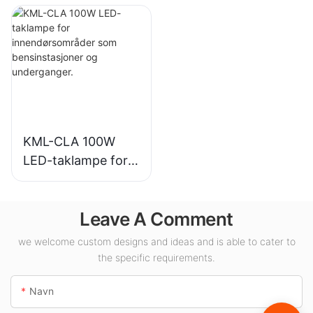
industrianlegg,
innendørsbelysning
lagerbygninger og
i utstillingshaller,
andre
gymsaler osv.
innendørsbelysning
sapplikasjoner.
KML-CLA 100W
LED-taklampe for
innendørsområder
som
Leave A Comment
bensinstasjoner og
underganger.
we welcome custom designs and ideas and is able to cater to
the specific requirements.
Navn