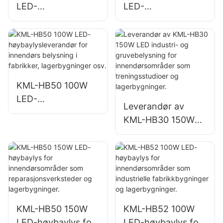
LED-
LED-
høybaylysleverand
høybaylysleverand
ør for
ør for
innendørsbelysning
innendørsbelysning
i fabrikker,
i fabrikker,
lagerbygninger osv.
lagerbygninger osv.
KML-HB50 100W
LED-
Leverandør av
høybaylysleverand
KML-HB30 150W
ør for innendørs
LED industri- og
belysning i
gruvebelysning for
fabrikker,
innendørsområder
lagerbygninger osv.
som
treningsstudioer og
lagerbygninger.
KML-HB50 150W
KML-HB52 100W
LED-høybaylys for
LED-høybaylys for