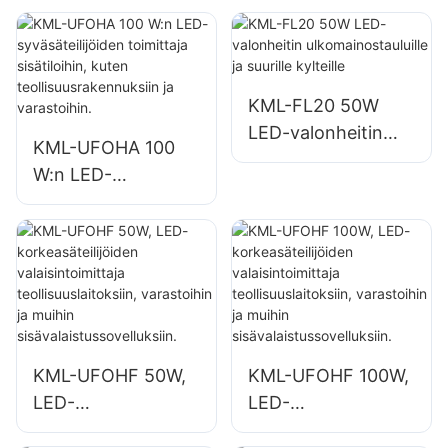
sisätiloihin, kuten
sisätiloihin, kuten
korjaamoihin ja
teollisuusrakennuks
varastoihin.
iin ja varastoihin.
KML-FL20 50W
LED-valonheitin
KML-UFOHA 100
ulkomainostauluille
W:n LED-
ja suurille kylteille
syväsäteilijöiden
toimittaja
sisätiloihin, kuten
teollisuusrakennuks
iin ja varastoihin.
KML-UFOHF 50W,
KML-UFOHF 100W,
LED-
LED-
korkeasäteilijöiden
korkeasäteilijöiden