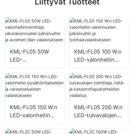
Liittyvät Tuotteet
KML-FL05 50W
KML-FL05 100 W:n
LED-
LED-valonheitin
valonheitintoimittaj
rakennusten
a ulkorakennusten
julkisivuihin ja
julkisivuihin ja
työmaavalaistuksee
avoimen tilan
n
valaistukseen
KML-FL05 150 W:n
KML-FL05 200 W:n
LED-valonheitin
LED-tulvavalojen
pysäköintialueiden
toimittaja, hätä- ja
ja varastoalueiden
katastrofiapukohtei