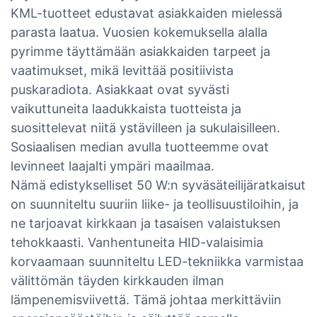
KML-tuotteet edustavat asiakkaiden mielessä
parasta laatua. Vuosien kokemuksella alalla
pyrimme täyttämään asiakkaiden tarpeet ja
vaatimukset, mikä levittää positiivista
puskaradiota. Asiakkaat ovat syvästi
vaikuttuneita laadukkaista tuotteista ja
suosittelevat niitä ystävilleen ja sukulaisilleen.
Sosiaalisen median avulla tuotteemme ovat
levinneet laajalti ympäri maailmaa.
Nämä edistykselliset 50 W:n syväsäteilijäratkaisut
on suunniteltu suuriin liike- ja teollisuustiloihin, ja
ne tarjoavat kirkkaan ja tasaisen valaistuksen
tehokkaasti. Vanhentuneita HID-valaisimia
korvaamaan suunniteltu LED-tekniikka varmistaa
välittömän täyden kirkkauden ilman
lämpenemisviivettä. Tämä johtaa merkittäviin