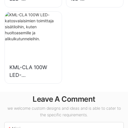
korkeasäteilijöiden
syväsäteilijävalaisin
valaisintoimittaja
sisävalaistukseen
teollisuuslaitoksiin,
näyttelyhalleihin,
varastoihin ja
kuntosaleille jne.
muihin
sisävalaistussovellu
ksiin.
KML-CLA 100W
LED-
katosvalaisimien
toimittaja
Leave A Comment
sisätiloihin, kuten
huoltoasemille ja
we welcome custom designs and ideas and is able to cater to
alikulkutunneleihin.
the specific requirements.