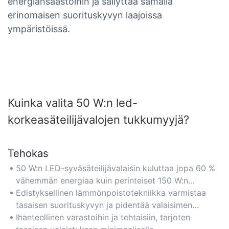
energiansäästöihin ja säilyttää samalla
erinomaisen suorituskyvyn laajoissa
ympäristöissä.
Kuinka valita 50 W:n led-
korkeasäteilijävalojen tukkumyyjä?
Tehokas
50 W:n LED-syväsäteilijävalaisin kuluttaa jopa 60 %
vähemmän energiaa kuin perinteiset 150 W:n
monimetallilamput, mikä alentaa sähkökustannuksia
Edistyksellinen lämmönpoistotekniikka varmistaa
ja säilyttää samalla optimaalisen kirkkauden.
tasaisen suorituskyvyn ja pidentää valaisimen
käyttöikää.
Ihanteellinen varastoihin ja tehtaisiin, tarjoten