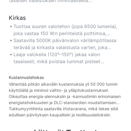
tasaisen valaistuksen minimaalisella
energiankulutuksella.
Kirkas
Tuottaa suuren valotehon (jopa 6500 lumenia),
joka vastaa 150 W:n perinteistä polttimoa,
varmistaen selkeän näkyvyyden suurissa tiloissa.
Saatavilla 5000K päivänvalon värilämpötilassa
terävää ja kirkasta valaistusta varten, joka
parantaa tuottavuutta ja turvallisuutta.
Laaja valokeila (120°–150°) jakaa valon
tasaisesti, mikä poistaa tummat pisteet
korkeissa kattotiloissa.
Kustannustehokas
Vähentää pitkän aikavälin kustannuksia yli 50 000 tunnin
käyttöiällä ja minimoi vaihto- ja ylläpitokustannukset.
Oikeuttaa energia-alennuksiin ja -kannustimiin erinomaisen
energiatehokkuuden ja DLC-standardien noudattamisen
ansiosta.
Tukkumyyntihinta saatavilla irtotavarana, mikä tekee siitä
edullisen päivityksen kaupallisiin ja teollisuuslaitoksiin.