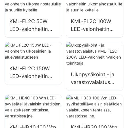
valaistukseen
den valaistus
KML-FL2C 50W
KML-FL2C 100W
LED-valonheitin
LED-valonheitin
ulkomainostauluille
ulkomainostauluille
ja suurille kylteille
ja suurille kylteille
KML-FL2C 150W
Ulkopysäköinti- ja
LED-valonheitin
varastovalaistus
ulkoseinien ja
KML-FL2C 200W
aluevalaistukseen
LED-
valonheitinvalojen
toimittaja
KML-HB40 100 W:n
KML-HB30 100 W:n