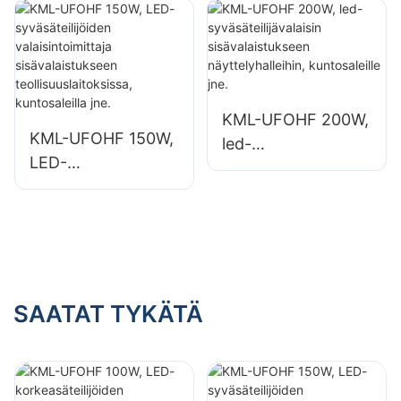
valaisintoimittaja
valaisintoimittaja
teollisuuslaitoksiin,
teollisuuslaitoksiin,
varastoihin ja
varastoihin ja
muihin
muihin
sisävalaistussovellu
sisävalaistussovellu
KML-UFOHF 200W,
ksiin.
ksiin.
KML-UFOHF 150W,
led-
LED-
syväsäteilijävalaisin
syväsäteilijöiden
sisävalaistukseen
valaisintoimittaja
näyttelyhalleihin,
sisävalaistukseen
kuntosaleille jne.
teollisuuslaitoksissa
, kuntosaleilla jne.
SAATAT TYKÄTÄ