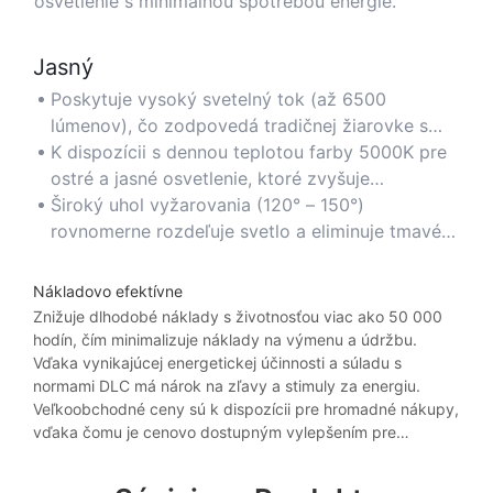
osvetlenie s minimálnou spotrebou energie.
Jasný
Poskytuje vysoký svetelný tok (až 6500
lúmenov), čo zodpovedá tradičnej žiarovke s
výkonom 150 W, a zaisťuje tak jasnú viditeľnosť
K dispozícii s dennou teplotou farby 5000K pre
vo veľkých priestoroch.
ostré a jasné osvetlenie, ktoré zvyšuje
produktivitu a bezpečnosť.
Široký uhol vyžarovania (120° – 150°)
rovnomerne rozdeľuje svetlo a eliminuje tmavé
škvrny v oblastiach s vysokými stropmi.
Nákladovo efektívne
Znižuje dlhodobé náklady s životnosťou viac ako 50 000
hodín, čím minimalizuje náklady na výmenu a údržbu.
Vďaka vynikajúcej energetickej účinnosti a súladu s
normami DLC má nárok na zľavy a stimuly za energiu.
Veľkoobchodné ceny sú k dispozícii pre hromadné nákupy,
vďaka čomu je cenovo dostupným vylepšením pre
komerčné a priemyselné zariadenia.