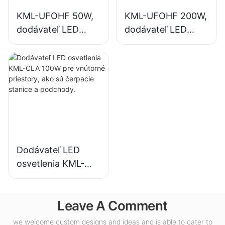
KML-UFOHF 50W,
KML-UFOHF 200W,
dodávateľ LED
dodávateľ LED
svietidiel do
svietidiel pre
vysokých hal pre
vnútorné
priemyselné
osvetlenie
závody, sklady a
výstavných siení,
iné vnútorné
telocviční atď.
osvetlenie.
Dodávateľ LED
osvetlenia KML-
CLA 100W pre
vnútorné priestory,
Leave A Comment
ako sú čerpacie
stanice a
we welcome custom designs and ideas and is able to cater to