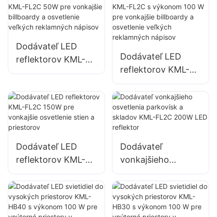
parkovísk a
a osvetlenie miest
skladovacích
na pomoc pri
priestorov
katastrofách
Dodávateľ LED
Dodávateľ LED
reflektorov KML-
reflektorov KML-
FL2C 50W pre
FL2C s výkonom
vonkajšie billboardy
100 W pre
a osvetlenie
vonkajšie billboardy
veľkých
a osvetlenie
reklamných
veľkých
nápisov
Dodávateľ LED
Dodávateľ
reklamných
reflektorov KML-
vonkajšieho
nápisov
FL2C 150W pre
osvetlenia
vonkajšie
parkovísk a skladov
osvetlenie stien a
KML-FL2C 200W
priestorov
LED reflektor