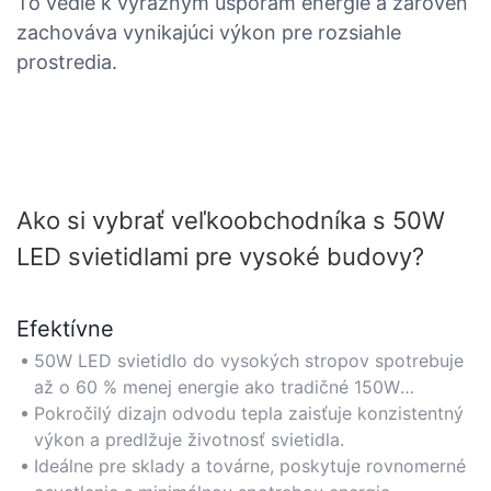
To vedie k výrazným úsporám energie a zároveň
zachováva vynikajúci výkon pre rozsiahle
prostredia.
Ako si vybrať veľkoobchodníka s 50W
LED svietidlami pre vysoké budovy?
Efektívne
50W LED svietidlo do vysokých stropov spotrebuje
až o 60 % menej energie ako tradičné 150W
halogenidové žiarovky, čím znižuje náklady na
Pokročilý dizajn odvodu tepla zaisťuje konzistentný
elektrinu a zároveň zachováva optimálny jas.
výkon a predlžuje životnosť svietidla.
Ideálne pre sklady a továrne, poskytuje rovnomerné