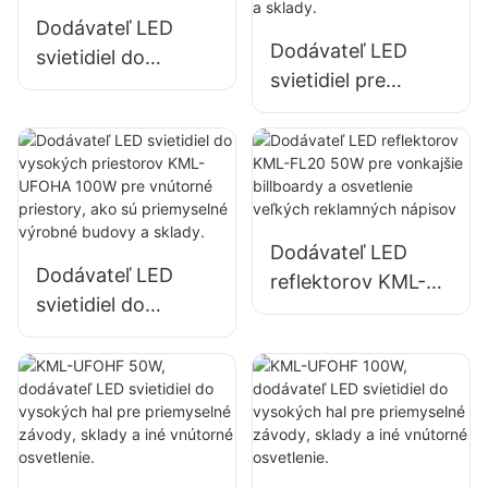
továrňach,
sklady.
Dodávateľ LED
skladoch atď.
Dodávateľ LED
svietidiel do
svietidiel pre
vysokých
vysoké budovy
priestorov KML-
KML-HB52 s
HB50 s výkonom
výkonom 100 W
150 W pre vnútorné
pre vnútorné
priestory, ako sú
priestory, ako sú
opravárenské
Dodávateľ LED
priemyselné
dielne a sklady.
Dodávateľ LED
reflektorov KML-
výrobné budovy a
svietidiel do
FL20 50W pre
sklady.
vysokých
vonkajšie billboardy
priestorov KML-
a osvetlenie
UFOHA 100W pre
veľkých
vnútorné priestory,
reklamných
ako sú priemyselné
nápisov
výrobné budovy a