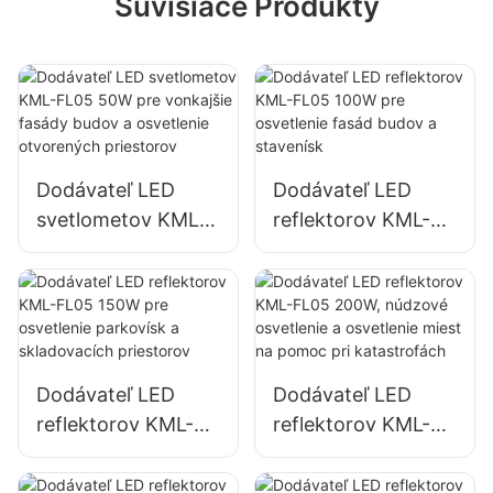
Súvisiace Produkty
Dodávateľ LED
Dodávateľ LED
svetlometov KML-
reflektorov KML-
FL05 50W pre
FL05 100W pre
vonkajšie fasády
osvetlenie fasád
budov a osvetlenie
budov a stavenísk
otvorených
priestorov
Dodávateľ LED
Dodávateľ LED
reflektorov KML-
reflektorov KML-
FL05 150W pre
FL05 200W,
osvetlenie
núdzové osvetlenie