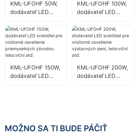
KML-UFOHF 50W,
KML-UFOHF 100W,
sklady.
dodávateľ LED
dodávateľ LED
svietidiel do
svietidiel do
vysokých hal pre
vysokých hal pre
priemyselné
priemyselné
závody, sklady a
závody, sklady a
iné vnútorné
iné vnútorné
osvetlenie.
osvetlenie.
KML-UFOHF 150W,
KML-UFOHF 200W,
dodávateľ LED
dodávateľ LED
svietidiel pre
svietidiel pre
vnútorné
vnútorné
osvetlenie
osvetlenie
priemyselných
výstavných siení,
závodov, telocviční
telocviční atď.
atď.
MOŽNO SA TI BUDE PÁČIŤ