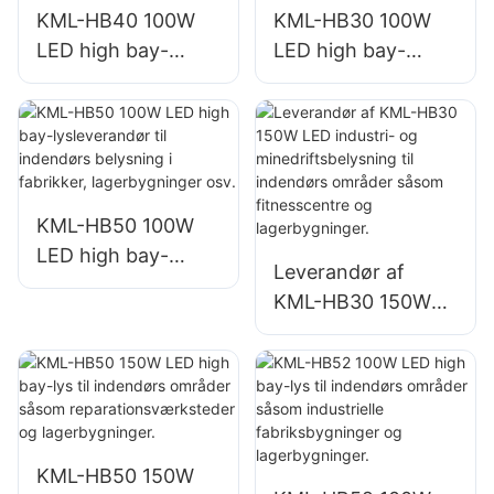
KML-HB40 100W
KML-HB30 100W
LED high bay-
LED high bay-
lysleverandør til
lysleverandør til
indendørs
indendørs
belysning i
belysning i
fabrikker,
fabrikker,
lagerbygninger osv.
lagerbygninger osv.
KML-HB50 100W
LED high bay-
Leverandør af
lysleverandør til
KML-HB30 150W
indendørs
LED industri- og
belysning i
minedriftsbelysning
fabrikker,
til indendørs
lagerbygninger osv.
områder såsom
fitnesscentre og
KML-HB50 150W
lagerbygninger.