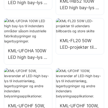
KML-HB52 100W
LED high bay-lys til
LED high bay-lys til
indendørs områder
indendørs områder
såsom
såsom industrielle
reparationsværkste
fabriksbygninger
der og
og lagerbygninger.
lagerbygninger.
KML-FL20 50W
LED-projektør til
KML-UFOHA 100W
udendørs billboards
LED high bay-lys til
og store skilte
indendørs områder
såsom industrielle
fabriksbygninger
og lagerbygninger.
KML-UFOHF 50W,
KML-UFOHF 100W,