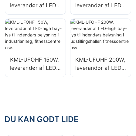
leverandør af LED-
leverandør af LED-
high bay-lys til
high bay-lys til
industrianlæg,
industrianlæg,
lagerbygninger og
lagerbygninger og
andre indendørs
andre indendørs
belysningsapplikati
belysningsapplikati
oner.
oner.
KML-UFOHF 150W,
KML-UFOHF 200W,
leverandør af LED-
leverandør af LED-
high bay-lys til
high bay-lys til
indendørs
indendørs
belysning i
belysning i
industrianlæg,
udstillingshaller,
fitnesscentre osv.
fitnesscentre osv.
DU KAN GODT LIDE