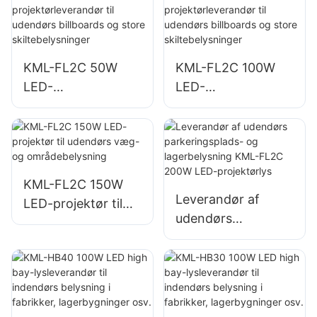
og
katastrofehjælpspr
opbevaringsområd
ojekter
er
KML-FL2C 50W
KML-FL2C 100W
LED-
LED-
projektørleverandø
projektørleverandø
r til udendørs
r til udendørs
billboards og store
billboards og store
skiltebelysninger
skiltebelysninger
KML-FL2C 150W
Leverandør af
LED-projektør til
udendørs
udendørs væg- og
parkeringsplads-
områdebelysning
og lagerbelysning
KML-FL2C 200W
LED-projektørlys