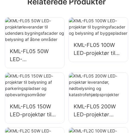
Relaterede Produkter
KML-FL05 100W
KML-FL05 50W
LED-projektør til
LED-
bygningsfacader
projektørleverandø
og belysning af
r til udendørs
byggepladser
bygningsfacader
og belysning af
åbne områder
KML-FL05 150W
KML-FL05 200W
LED-projektør til
LED-projektør
belysning af
leverandør,
parkeringspladser
nødbelysning og