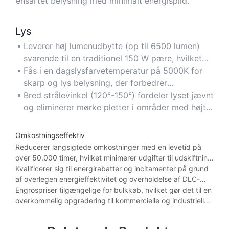
ensartet belysning med minimalt energispild.
Lys
Leverer høj lumenudbytte (op til 6500 lumen)
svarende til en traditionel 150 W pære, hvilket
sikrer klar synlighed i store rum.
Fås i en dagslysfarvetemperatur på 5000K for
skarp og lys belysning, der forbedrer
produktivitet og sikkerhed.
Bred strålevinkel (120°-150°) fordeler lyset jævnt
og eliminerer mørke pletter i områder med højt
til loftet.
Omkostningseffektiv
Reducerer langsigtede omkostninger med en levetid på
over 50.000 timer, hvilket minimerer udgifter til udskiftning
og vedligeholdelse.
Kvalificerer sig til energirabatter og incitamenter på grund
af overlegen energieffektivitet og overholdelse af DLC-
standarder.
Engrospriser tilgængelige for bulkkøb, hvilket gør det til en
overkommelig opgradering til kommercielle og industrielle
faciliteter.