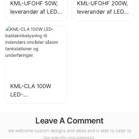
KML-UFOHF 50W,
KML-UFOHF 200W,
leverandør af LED-
leverandør af LED-
high bay-lys til
high bay-lys til
industrianlæg,
indendørs
lagerbygninger og
belysning i
andre indendørs
udstillingshaller,
belysningsapplikati
fitnesscentre osv.
oner.
KML-CLA 100W
LED-
baldakinbelysning
til indendørs
Leave A Comment
områder såsom
tankstationer og
we welcome custom designs and ideas and is able to cater to
underføringer.
the specific requirements.