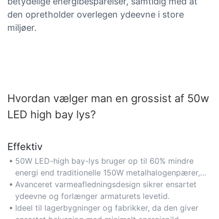
betydelige energibesparelser, samtidig med at
den opretholder overlegen ydeevne i store
miljøer.
Hvordan vælger man en grossist af 50w
LED high bay lys?
Effektiv
50W LED-high bay-lys bruger op til 60% mindre
energi end traditionelle 150W metalhalogenpærer,
hvilket reducerer elomkostningerne og samtidig
Avanceret varmeafledningsdesign sikrer ensartet
opretholder optimal lysstyrke.
ydeevne og forlænger armaturets levetid.
Ideel til lagerbygninger og fabrikker, da den giver