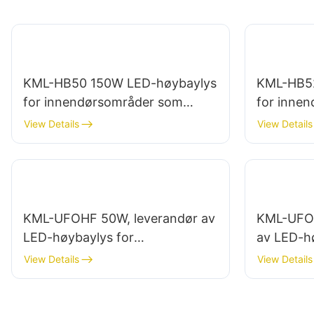
KML-HB50 150W LED-høybaylys
KML-HB5
for innendørsområder som
for inne
reparasjonsverksteder og
industrie
View Details
View Details
lagerbygninger.
lagerbygn
KML-UFOHF 50W, leverandør av
KML-UFOH
LED-høybaylys for
av LED-h
industrianlegg, lagerbygninger
industria
View Details
View Details
og andre
og andre
innendørsbelysningsapplikasjon
innendørs
er.
er.