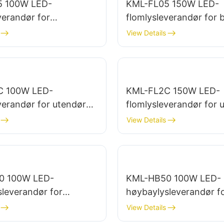
5 100W LED-
KML-FL05 150W LED-
verandør for
flomlysleverandør for 
fasader og belysning
av parkeringsplasser o
View Details
plasser
lagerområder
C 100W LED-
KML-FL2C 150W LED-
verandør for utendørs
flomlysleverandør for 
vler og store
vegg- og områdebelys
View Details
sninger
0 100W LED-
KML-HB50 100W LED-
leverandør for
høybaylysleverandør f
belysning i fabrikker,
innendørs belysning i f
View Details
inger osv.
lagerbygninger osv.