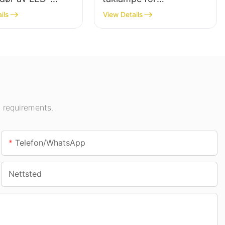
s for
innendørsområder som
ils
View Details
rsbelysning i
bensinstasjoner og
ngshaller,
underganger.
r osv.
 requirements.
Telefon/whatsApp
Nettsted