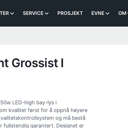
TER
SERVICE
PROSJEKT
EVNE
OM 
t Grossist I
 50w LED-high bay-lys i
et om kvalitet først for å oppnå høyere
kvalitetskontrollsystem og må bestå
r fullstendig garantert. Designet er