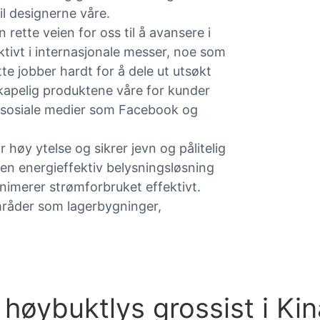
il designerne våre.
ette veien for oss til å avansere i
ktivt i internasjonale messer, noe som
te jobber hardt for å dele ut utsøkt
skapelig produktene våre for kunder
v sosiale medier som Facebook og
øy ytelse og sikrer jevn og pålitelig
r en energieffektiv belysningsløsning
nimerer strømforbruket effektivt.
områder som lagerbygninger,
øybuktlys grossist i Kin