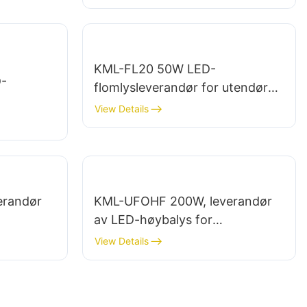
treningsstudioer og
lagerbygninger.
KML-FL20 50W LED-
-
flomlysleverandør for utendørs
reklametavler og store
View Details
m
skiltbelysninger
ninger og
erandør
KML-UFOHF 200W, leverandør
av LED-høybalys for
innendørsbelysning i
View Details
r osv.
utstillingshaller, gymsaler osv.