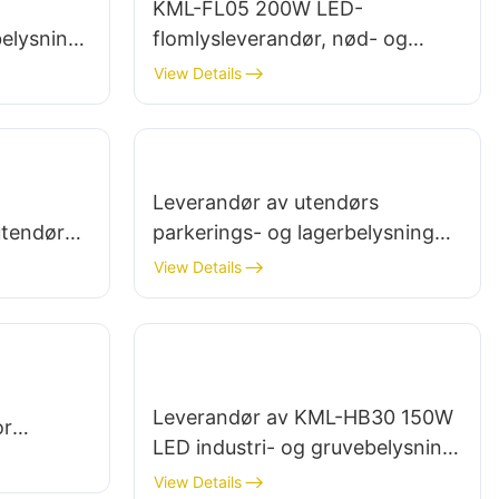
KML-FL05 200W LED-
belysning
flomlysleverandør, nød- og
g
katastrofebelysning på steder
View Details
Leverandør av utendørs
utendørs
parkerings- og lagerbelysning
ning
KML-FL2C 200W LED-flomlys
View Details
Leverandør av KML-HB30 150W
or
LED industri- og gruvebelysning
abrikker,
for innendørsområder som
View Details