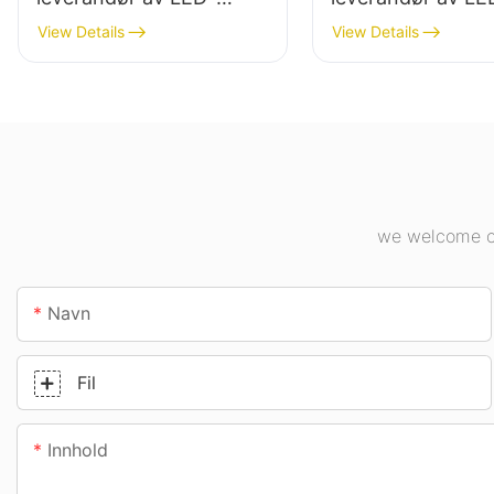
høybaylys for
høybalys for
View Details
View Details
industrianlegg,
innendørsbelysni
lagerbygninger og andre
industrianlegg, g
innendørsbelysningsappl
osv.
ikasjoner.
we welcome cu
Navn
Fil
Innhold