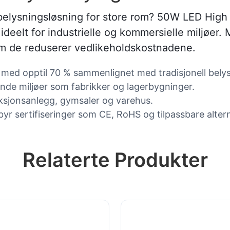
 belysningsløsning for store rom? 50W LED High B
 ideelt for industrielle og kommersielle miljøer
om de reduserer vedlikeholdskostnadene.
 med opptil 70 % sammenlignet med tradisjonell bely
vende miljøer som fabrikker og lagerbygninger.
uksjonsanlegg, gymsaler og varehus.
byr sertifiseringer som CE, RoHS og tilpassbare altern
Relaterte Produkter