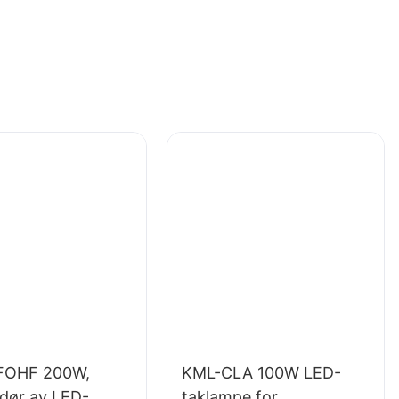
FOHF 200W,
KML-CLA 100W LED-
ndør av LED-
taklampe for