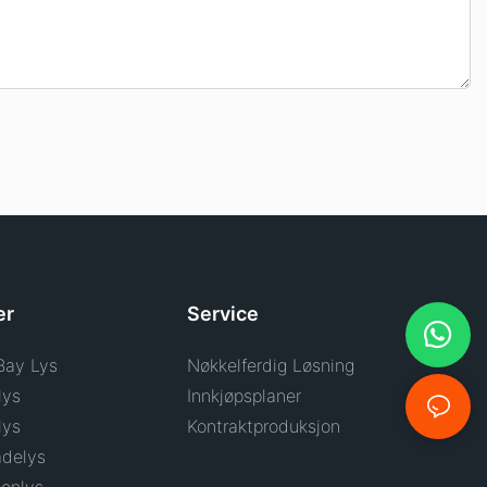
er
Service
Bay Lys
Nøkkelferdig Løsning
lys
Innkjøpsplaner
lys
Kontraktproduksjon
delys