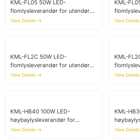
KML-FL05 50W LED-
KML-FL0
flomlysleverandør for utendørs
flomlysle
bygningsfasader og belysning
bygnings
View Details
View Details
av åpne områder
av bygge
KML-FL2C 50W LED-
KML-FL2
flomlysleverandør for utendørs
flomlysle
reklametavler og store
reklameta
View Details
View Details
skiltbelysninger
skiltbely
KML-HB40 100W LED-
KML-HB3
høybaylysleverandør for
høybaylys
innendørsbelysning i fabrikker,
innendørs
View Details
View Details
lagerbygninger osv.
lagerbygn