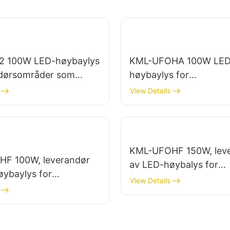
2 100W LED-høybaylys
KML-UFOHA 100W LED
ndørsområder som
høybaylys for
lle fabrikkbygninger og
innendørsområder so
View Details
inger.
industrielle fabrikkbyg
lagerbygninger.
KML-UFOHF 150W, lev
F 100W, leverandør
av LED-høybalys for
øybaylys for
innendørsbelysning i
View Details
nlegg, lagerbygninger
industrianlegg, gymsale
belysningsapplikasjon