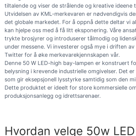
tiltalende og viser de strålende og kreative ideene t
Utvidelsen av KML-merkevaren er nødvendigvis den r
det globale markedet. For å oppnå dette deltar vi a
kan hjelpe oss med å få litt eksponering. Våre ansat
trykte brosjyrer og introduserer tålmodig og liden
under messene. Vi investerer også mye i driften a
Twitter for å øke merkevarekjennskapen vår.
Denne 50 W LED-high bay-lampen er konstruert for h
belysning i krevende industrielle omgivelser. Det e
som gir eksepsjonell lysstyrke samtidig som den mi
Dette produktet er ideelt for store kommersielle 
produksjonsanlegg og idrettsarenaer.
Hvordan velge 50w LED h