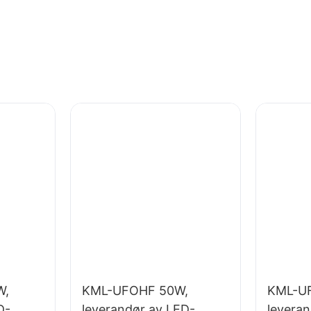
W,
KML-UFOHF 50W,
KML-U
D-
leverandør av LED-
levera