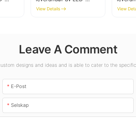
høybaylys for
høybaly
View Details
View Deta
ng i
industrianlegg,
innendø
ymsaler
lagerbygninger og andre
utstilli
innendørsbelysningsappl
gymsale
ikasjoner.
Leave A Comment
stom designs and ideas and is able to cater to the specific
E-Post
Selskap