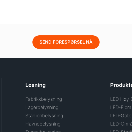
SEND FORESPØRSEL NÅ
Løsning
Produkt
Fabrikkbelysning
LED Høy 
Lagerbelysning
LED-Flom
Stadionbelysning
LED-Gate
Havnebelysning
LED-Områ