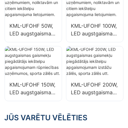
ēkām un
apgaismojumam
noliktavām.
KML-UFOHF 50W,
KML-UFOHF 100W,
LED augstgaismas
LED augstgaismas
gaismekļu
gaismekļu
piegādātājs
piegādātājs
rūpniecības
rūpniecības
uzņēmumiem,
uzņēmumiem,
noliktavām un
noliktavām un
citiem iekštelpu
citiem iekštelpu
KML-UFOHF 150W,
KML-UFOHF 200W,
apgaismojuma
apgaismojuma
LED augstgaismas
LED augstgaismas
lietojumiem.
lietojumiem.
gaismekļu
gaismekļu
piegādātājs
piegādātājs
iekštelpu
iekštelpu
JŪS VARĒTU VĒLĒTIES
apgaismojumam
apgaismojumam