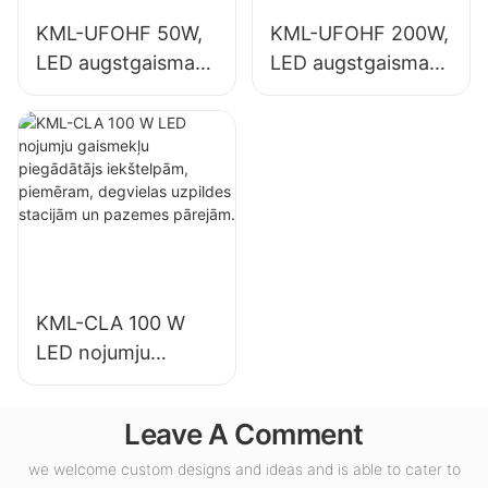
lietojumiem.
KML-UFOHF 50W,
KML-UFOHF 200W,
LED augstgaismas
LED augstgaismas
gaismekļu
gaismekļu
piegādātājs
piegādātājs
rūpniecības
iekštelpu
uzņēmumiem,
apgaismojumam
noliktavām un
izstāžu zālēs,
citiem iekštelpu
sporta zālēs utt.
apgaismojuma
lietojumiem.
KML-CLA 100 W
LED nojumju
gaismekļu
piegādātājs
Leave A Comment
iekštelpām,
piemēram,
we welcome custom designs and ideas and is able to cater to