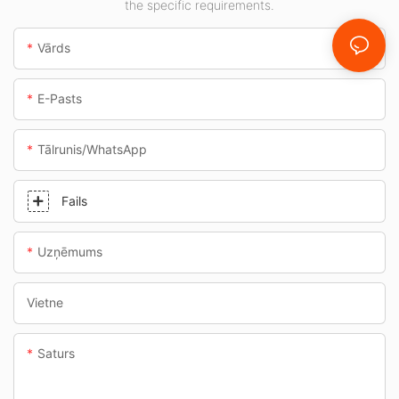
the specific requirements.
degvielas uzpildes
stacijām un
Vārds
pazemes pārejām.
E-Pasts
Tālrunis/WhatsApp
Fails
Uzņēmums
Vietne
Saturs