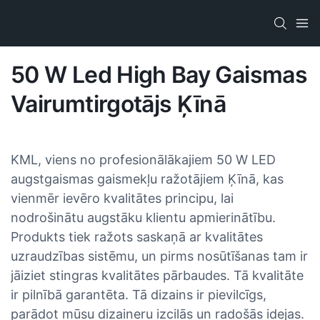
50 W Led High Bay Gaismas
Vairumtirgotājs Ķīnā
KML, viens no profesionālākajiem 50 W LED
augstgaismas gaismekļu ražotājiem Ķīnā, kas
vienmēr ievēro kvalitātes principu, lai
nodrošinātu augstāku klientu apmierinātību.
Produkts tiek ražots saskaņā ar kvalitātes
uzraudzības sistēmu, un pirms nosūtīšanas tam ir
jāiziet stingras kvalitātes pārbaudes. Tā kvalitāte
ir pilnībā garantēta. Tā dizains ir pievilcīgs,
parādot mūsu dizaineru izcilās un radošās idejas.