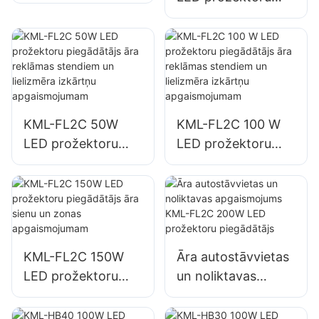
piegādātājs
piegādātājs,
autostāvvietu un
avārijas un
noliktavu
katastrofu seku
apgaismojumam
likvidēšanas vietu
apgaismojums
KML-FL2C 50W
KML-FL2C 100 W
LED prožektoru
LED prožektoru
piegādātājs āra
piegādātājs āra
reklāmas stendiem
reklāmas stendiem
un lielizmēra
un lielizmēra
izkārtņu
izkārtņu
apgaismojumam
apgaismojumam
KML-FL2C 150W
Āra autostāvvietas
LED prožektoru
un noliktavas
piegādātājs āra
apgaismojums
sienu un zonas
KML-FL2C 200W