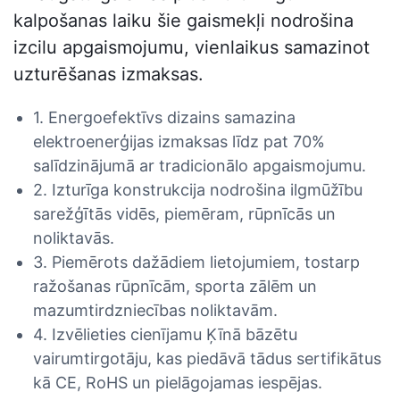
kalpošanas laiku šie gaismekļi nodrošina
izcilu apgaismojumu, vienlaikus samazinot
uzturēšanas izmaksas.
1. Energoefektīvs dizains samazina
elektroenerģijas izmaksas līdz pat 70%
salīdzinājumā ar tradicionālo apgaismojumu.
2. Izturīga konstrukcija nodrošina ilgmūžību
sarežģītās vidēs, piemēram, rūpnīcās un
noliktavās.
3. Piemērots dažādiem lietojumiem, tostarp
ražošanas rūpnīcām, sporta zālēm un
mazumtirdzniecības noliktavām.
4. Izvēlieties cienījamu Ķīnā bāzētu
vairumtirgotāju, kas piedāvā tādus sertifikātus
kā CE, RoHS un pielāgojamas iespējas.