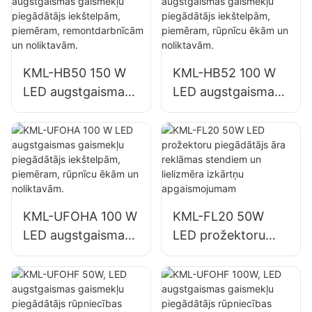
piegādātājs
apgaismojumam
iekštelpām,
rūpnīcās,
piemēram, sporta
noliktavās utt.
zālēm un
KML-HB50 150 W
KML-HB52 100 W
noliktavām.
LED augstgaismas
LED augstgaismas
gaismekļu
gaismekļu
piegādātājs
piegādātājs
iekštelpām,
iekštelpām,
piemēram,
piemēram, rūpnīcu
remontdarbnīcām
ēkām un
un noliktavām.
noliktavām.
KML-UFOHA 100 W
KML-FL20 50W
LED augstgaismas
LED prožektoru
gaismekļu
piegādātājs āra
piegādātājs
reklāmas stendiem
iekštelpām,
un lielizmēra
piemēram, rūpnīcu
izkārtņu