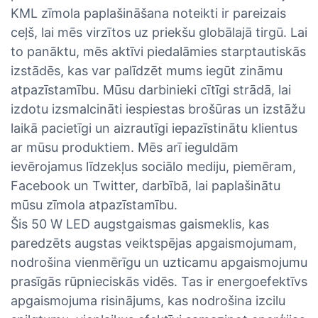
KML zīmola paplašināšana noteikti ir pareizais
ceļš, lai mēs virzītos uz priekšu globālajā tirgū. Lai
to panāktu, mēs aktīvi piedalāmies starptautiskās
izstādēs, kas var palīdzēt mums iegūt zināmu
atpazīstamību. Mūsu darbinieki cītīgi strādā, lai
izdotu izsmalcināti iespiestas brošūras un izstāžu
laikā pacietīgi un aizrautīgi iepazīstinātu klientus
ar mūsu produktiem. Mēs arī ieguldām
ievērojamus līdzekļus sociālo mediju, piemēram,
Facebook un Twitter, darbībā, lai paplašinātu
mūsu zīmola atpazīstamību.
Šis 50 W LED augstgaismas gaismeklis, kas
paredzēts augstas veiktspējas apgaismojumam,
nodrošina vienmērīgu un uzticamu apgaismojumu
prasīgās rūpnieciskās vidēs. Tas ir energoefektīvs
apgaismojuma risinājums, kas nodrošina izcilu