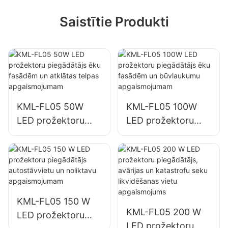
Saistītie Produkti
KML-FL05 50W
KML-FL05 100W
LED prožektoru
LED prožektoru
piegādātājs ēku
piegādātājs ēku
fasādēm un
fasādēm un
atklātas telpas
būvlaukumu
apgaismojumam
apgaismojumam
KML-FL05 150 W
KML-FL05 200 W
LED prožektoru
LED prožektoru