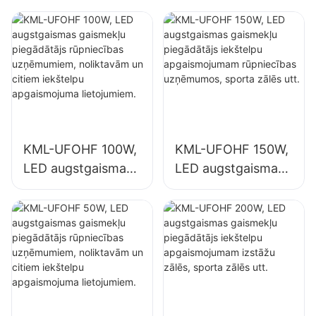
rūpniecības
izstāžu zālēs,
uzņēmumos,
sporta zālēs utt.
sporta zālēs utt.
KML-UFOHF 100W,
KML-UFOHF 150W,
LED augstgaismas
LED augstgaismas
gaismekļu
gaismekļu
piegādātājs
piegādātājs
rūpniecības
iekštelpu
uzņēmumiem,
apgaismojumam
noliktavām un
rūpniecības
citiem iekštelpu
uzņēmumos,
apgaismojuma
sporta zālēs utt.