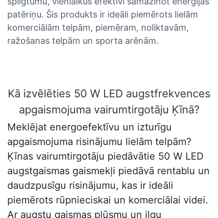
spilgtumu, vienlaikus efektīvi samazinot enerģijas
patēriņu. Šis produkts ir ideāli piemērots lielām
komerciālām telpām, piemēram, noliktavām,
ražošanas telpām un sporta arēnām.
Kā izvēlēties 50 W LED augstfrekvences
apgaismojuma vairumtirgotāju Ķīnā?
Meklējat energoefektīvu un izturīgu
apgaismojuma risinājumu lielām telpām?
Ķīnas vairumtirgotāju piedāvātie 50 W LED
augstgaismas gaismekļi piedāvā rentablu un
daudzpusīgu risinājumu, kas ir ideāli
piemērots rūpnieciskai un komerciālai videi.
Ar augstu gaismas plūsmu un ilgu