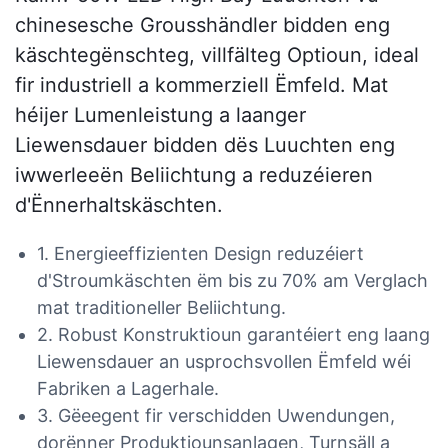
chinesesche Grousshändler bidden eng
käschtegënschteg, villfälteg Optioun, ideal
fir industriell a kommerziell Ëmfeld. Mat
héijer Lumenleistung a laanger
Liewensdauer bidden dës Luuchten eng
iwwerleeën Beliichtung a reduzéieren
d'Ënnerhaltskäschten.
1. Energieeffizienten Design reduzéiert
d'Stroumkäschten ëm bis zu 70% am Verglach
mat traditioneller Beliichtung.
2. Robust Konstruktioun garantéiert eng laang
Liewensdauer an usprochsvollen Ëmfeld wéi
Fabriken a Lagerhale.
3. Gëeegent fir verschidden Uwendungen,
dorënner Produktiounsanlagen, Turnsäll a