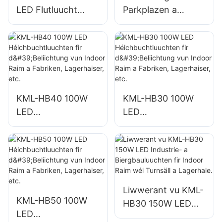
LED Flutluucht
Parkplazen a
Fournisseur fir
Lagerhaiser am
Outdoor Mauer- a
Fräien KML-FL2C
Beräichbeliichtung
200W LED
Flutluuchten
Liwwerant
KML-HB40 100W
KML-HB30 100W
LED
LED
Héichbuchtluuchte
Héichbuchtluuchte
n fir d'Beliichtung
n fir d'Beliichtung
vun Indoor Raim a
vun Indoor Raim a
Fabriken,
Fabriken,
Lagerhaiser, etc.
Lagerhaiser, etc.
Liwwerant vu KML-
KML-HB50 100W
HB30 150W LED
LED
Industrie- a