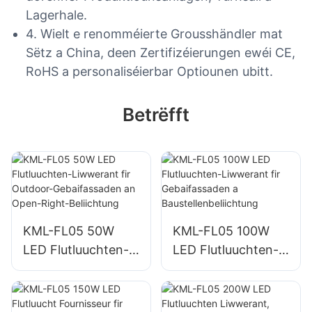
Lagerhale.
4. Wielt e renomméierte Grousshändler mat
Sëtz a China, deen Zertifizéierungen ewéi CE,
RoHS a personaliséierbar Optiounen ubitt.
Betrëfft
KML-FL05 50W
KML-FL05 100W
LED Flutluuchten-
LED Flutluuchten-
Liwwerant fir
Liwwerant fir
Outdoor-
Gebaifassaden a
Gebaifassaden an
Baustellenbeliichtu