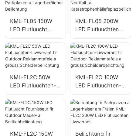
Open-Right-
ng
Beliichtung
KML-FL05 150W
KML-FL05 200W
LED Flutluucht
LED Flutluuchten
Fournisseur fir
Liwwerant,
Parkplazen a
Noutfall- a
Lagerberäicher
Katastrophenhëllef
Beliichtung
splazbeliichtung
KML-FL2C 50W
KML-FL2C 100W
LED Flutluuchten-
LED Flutluuchten-
Liwwerant fir
Liwwerant fir
Outdoor-
Outdoor-
Reklammtafele a
Reklammtafele a
grouss
grouss
Schëlderbeliichtung
Schëlderbeliichtung
KML-FL2C 150W
Beliichtung fir