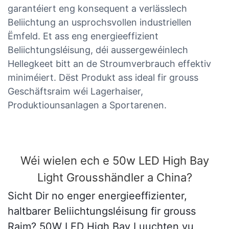
garantéiert eng konsequent a verlässlech
Beliichtung an usprochsvollen industriellen
Ëmfeld. Et ass eng energieeffizient
Beliichtungsléisung, déi aussergewéinlech
Hellegkeet bitt an de Stroumverbrauch effektiv
miniméiert. Dëst Produkt ass ideal fir grouss
Geschäftsraim wéi Lagerhaiser,
Produktiounsanlagen a Sportarenen.
Wéi wielen ech e 50w LED High Bay
Light Grousshändler a China?
Sicht Dir no enger energieeffizienter,
haltbarer Beliichtungsléisung fir grouss
Raim? 50W LED High Bay Luuchten vu