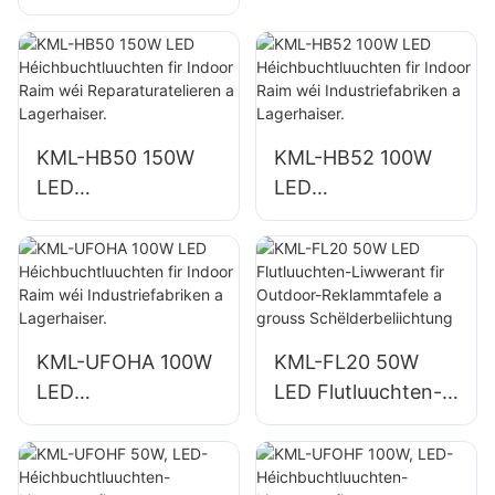
Héichbuchtluuchte
Biergbauluuchten
n fir d'Beliichtung
fir Indoor Raim wéi
vun Indoor Raim a
Turnsäll a
Fabriken,
Lagerhale.
Lagerhaiser, etc.
KML-HB50 150W
KML-HB52 100W
LED
LED
Héichbuchtluuchte
Héichbuchtluuchte
n fir Indoor Raim
n fir Indoor Raim
wéi
wéi
Reparaturatelieren
Industriefabriken a
a Lagerhaiser.
Lagerhaiser.
KML-UFOHA 100W
KML-FL20 50W
LED
LED Flutluuchten-
Héichbuchtluuchte
Liwwerant fir
n fir Indoor Raim
Outdoor-
wéi
Reklammtafele a