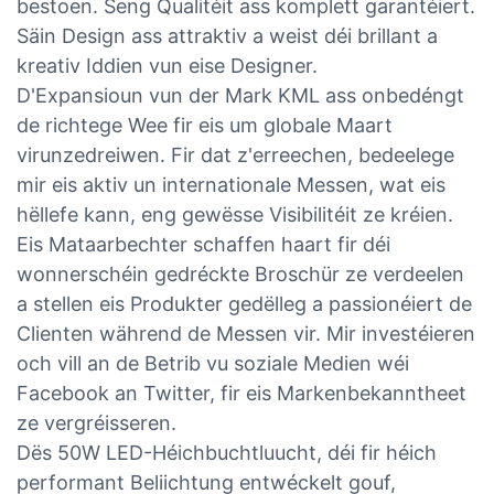
bestoen. Seng Qualitéit ass komplett garantéiert.
Säin Design ass attraktiv a weist déi brillant a
kreativ Iddien vun eise Designer.
D'Expansioun vun der Mark KML ass onbedéngt
de richtege Wee fir eis um globale Maart
virunzedreiwen. Fir dat z'erreechen, bedeelege
mir eis aktiv un internationale Messen, wat eis
hëllefe kann, eng gewësse Visibilitéit ze kréien.
Eis Mataarbechter schaffen haart fir déi
wonnerschéin gedréckte Broschür ze verdeelen
a stellen eis Produkter gedëlleg a passionéiert de
Clienten während de Messen vir. Mir investéieren
och vill an de Betrib vu soziale Medien wéi
Facebook an Twitter, fir eis Markenbekanntheet
ze vergréisseren.
Dës 50W LED-Héichbuchtluucht, déi fir héich
performant Beliichtung entwéckelt gouf,