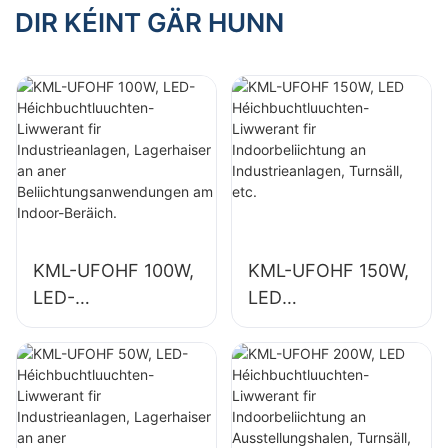
Indoorbeliichtung
Indoorbeliichtung
DIR KÉINT GÄR HUNN
an
an
Industrieanlagen,
Ausstellungshalen,
Turnsäll, etc.
Turnsäll, etc.
KML-UFOHF 100W,
KML-UFOHF 150W,
LED-
LED
Héichbuchtluuchte
Héichbuchtluuchte
n-Liwwerant fir
n-Liwwerant fir
Industrieanlagen,
Indoorbeliichtung
Lagerhaiser an
an
aner
Industrieanlagen,