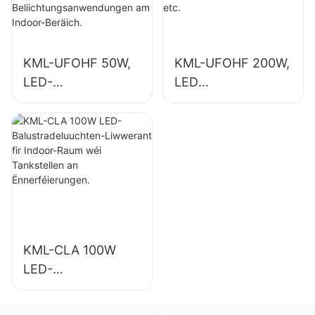
Beliichtungsanwen
Turnsäll, etc.
dungen am Indoor-
Beräich.
KML-UFOHF 50W,
KML-UFOHF 200W,
LED-
LED
Héichbuchtluuchte
Héichbuchtluuchte
n-Liwwerant fir
n-Liwwerant fir
Industrieanlagen,
Indoorbeliichtung
Lagerhaiser an
an
aner
Ausstellungshalen,
Beliichtungsanwen
Turnsäll, etc.
dungen am Indoor-
Beräich.
KML-CLA 100W
LED-
Balustradeluuchten
-Liwwerant fir