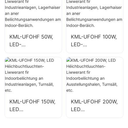
Industriefabriken a
grouss
Lagerhaiser.
Schëlderbeliichtung
KML-UFOHF 50W,
KML-UFOHF 100W,
LED-
LED-
Héichbuchtluuchte
Héichbuchtluuchte
n-Liwwerant fir
n-Liwwerant fir
Industrieanlagen,
Industrieanlagen,
Lagerhaiser an
Lagerhaiser an
aner
aner
Beliichtungsanwen
Beliichtungsanwen
dungen am Indoor-
dungen am Indoor-
KML-UFOHF 150W,
KML-UFOHF 200W,
Beräich.
Beräich.
LED
LED
Héichbuchtluuchte
Héichbuchtluuchte
n-Liwwerant fir
n-Liwwerant fir