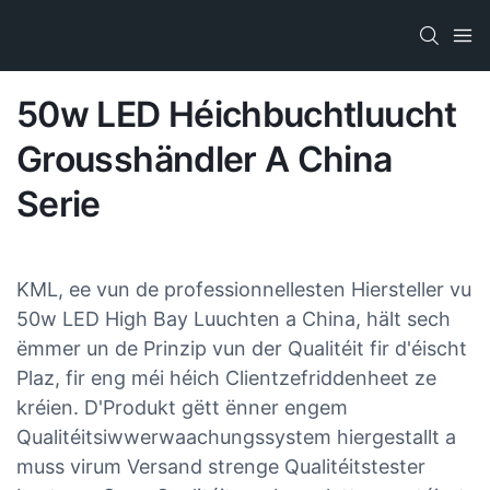
50w LED Héichbuchtluucht
Grousshändler A China
Serie
KML, ee vun de professionnellesten Hiersteller vu
50w LED High Bay Luuchten a China, hält sech
ëmmer un de Prinzip vun der Qualitéit fir d'éischt
Plaz, fir eng méi héich Clientzefriddenheet ze
kréien. D'Produkt gëtt ënner engem
Qualitéitsiwwerwaachungssystem hiergestallt a
muss virum Versand strenge Qualitéitstester