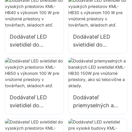
osvetlenie stien a
KML-FL2C 200W
priestorov
LED reflektor
Dodávateľ LED
Dodávateľ LED
svietidiel do
svietidiel do
vysokých
vysokých
priestorov KML-
priestorov KML-
HB40 s výkonom
HB30 s výkonom
100 W pre vnútorné
100 W pre vnútorné
priestory v
priestory v
továrňach,
továrňach,
Dodávateľ LED
Dodávateľ
skladoch atď.
skladoch atď.
svietidiel do
priemyselných a
vysokých
banských LED
priestorov KML-
svietidiel KML-
HB50 s výkonom
HB30 150W pre