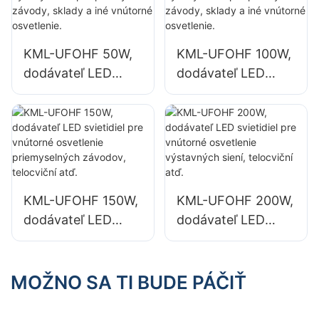
vnútorné priestory,
reklamných
ako sú priemyselné
nápisov
výrobné budovy a
KML-UFOHF 50W,
KML-UFOHF 100W,
sklady.
dodávateľ LED
dodávateľ LED
svietidiel do
svietidiel do
vysokých hal pre
vysokých hal pre
priemyselné
priemyselné
závody, sklady a
závody, sklady a
iné vnútorné
iné vnútorné
osvetlenie.
osvetlenie.
KML-UFOHF 150W,
KML-UFOHF 200W,
dodávateľ LED
dodávateľ LED
svietidiel pre
svietidiel pre
vnútorné
vnútorné
osvetlenie
osvetlenie
MOŽNO SA TI BUDE PÁČIŤ
priemyselných
výstavných siení,
závodov, telocviční
telocviční atď.