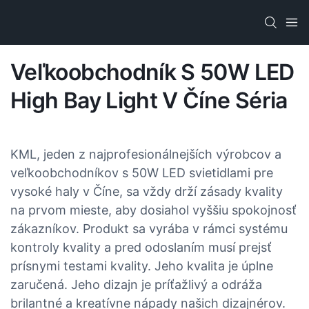
Veľkoobchodník S 50W LED
High Bay Light V Číne​ Séria
KML, jeden z najprofesionálnejších výrobcov a
veľkoobchodníkov s 50W LED svietidlami pre
vysoké haly v Číne, sa vždy drží zásady kvality
na prvom mieste, aby dosiahol vyššiu spokojnosť
zákazníkov. Produkt sa vyrába v rámci systému
kontroly kvality a pred odoslaním musí prejsť
prísnymi testami kvality. Jeho kvalita je úplne
zaručená. Jeho dizajn je príťažlivý a odráža
brilantné a kreatívne nápady našich dizajnérov.