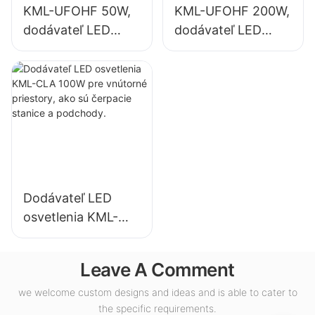
KML-UFOHF 50W,
KML-UFOHF 200W,
dodávateľ LED
dodávateľ LED
svietidiel do
svietidiel pre
vysokých hal pre
vnútorné
priemyselné
osvetlenie
závody, sklady a
výstavných siení,
iné vnútorné
telocviční atď.
osvetlenie.
Dodávateľ LED
osvetlenia KML-
CLA 100W pre
vnútorné priestory,
Leave A Comment
ako sú čerpacie
stanice a
we welcome custom designs and ideas and is able to cater to
the specific requirements.
podchody.