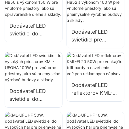
100 W pre vnútorné
vnútorné priestory,
priestory v
ako sú telocvične a
továrňach,
sklady.
Dodávateľ LED
skladoch atď.
Dodávateľ LED
svietidiel do
svietidiel pre
vysokých
vysoké budovy
priestorov KML-
KML-HB52 s
HB50 s výkonom
výkonom 100 W
150 W pre vnútorné
pre vnútorné
priestory, ako sú
priestory, ako sú
opravárenské
Dodávateľ LED
priemyselné
dielne a sklady.
Dodávateľ LED
reflektorov KML-
výrobné budovy a
svietidiel do
FL20 50W pre
sklady.
vysokých
vonkajšie billboardy
priestorov KML-
a osvetlenie
UFOHA 100W pre
veľkých