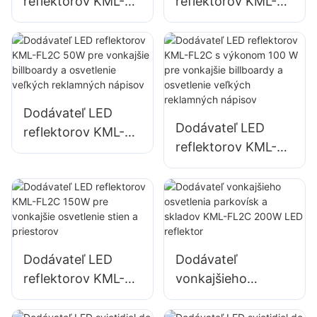
reflektorov KML-
reflektorov KML-
FL05 150W pre
FL05 200W,
osvetlenie
núdzové osvetlenie
parkovísk a
a osvetlenie miest
skladovacích
na pomoc pri
priestorov
katastrofách
Dodávateľ LED
Dodávateľ LED
reflektorov KML-
reflektorov KML-
FL2C 50W pre
FL2C s výkonom
vonkajšie billboardy
100 W pre
a osvetlenie
vonkajšie billboardy
veľkých
a osvetlenie
reklamných
veľkých
nápisov
Dodávateľ LED
Dodávateľ
reklamných
reflektorov KML-
vonkajšieho
nápisov
FL2C 150W pre
osvetlenia
vonkajšie
parkovísk a skladov