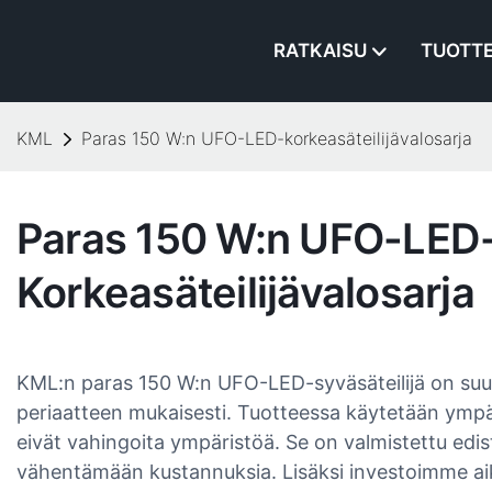
RATKAISU
TUOTT
KML
Paras 150 W:n UFO-LED-korkeasäteilijävalosarja
Paras 150 W:n UFO-LED
Korkeasäteilijävalosarja
KML:n paras 150 W:n UFO-LED-syväsäteilijä on suu
periaatteen mukaisesti. Tuotteessa käytetään ympäri
eivät vahingoita ympäristöä. Se on valmistettu edi
vähentämään kustannuksia. Lisäksi investoimme aik