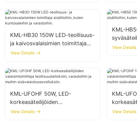
varastois
KML-HB50
KML-HB30 150W LED-teollisuus-
syväsäteil
ja kaivosvalaisimien toimittaja
kuten kor
View Details
sisätiloihin, kuten kuntosaleihin
View Details
varastoih
ja varastoihin.
KML-UFOHF 50W, LED-
KML-UFO
korkeasäteilijöiden
korkeasät
valaisintoimittaja
valaisinto
View Details
View Details
teollisuuslaitoksiin, varastoihin ja
teollisuus
muihin sisävalaistussovelluksiin.
muihin sis