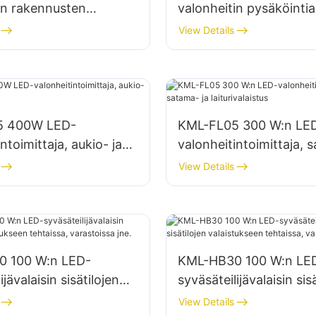
in rakennusten
valonheitin pysäköintia
in ja
varastoalueiden valais
View Details
laistukseen
5 400W LED-
KML-FL05 300 W:n LE
ntoimittaja, aukio- ja
valonheitintoimittaja, 
aistus
laiturivalaistus
View Details
 100 W:n LED-
KML-HB30 100 W:n LE
ijävalaisin sisätilojen
syväsäteilijävalaisin sis
seen tehtaissa,
valaistukseen tehtaissa
View Details