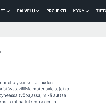
EET
PALVELU
PROJEKTI
KYKY
TIET
-
nniteltu yksinkertaisuuden
stöystävällisiä materiaaleja, jotka
styneessä työpajassa, mikä auttaa
aa ja rahaa tutkimukseen ja