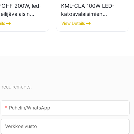
OHF 200W, led-
KML-CLA 100W LED-
ilijävalaisin
katosvalaisimien
aistukseen
toimittaja sisätiloihin,
ils
View Details
yhalleihin,
kuten huoltoasemille ja
eille jne.
alikulkutunneleihin.
 requirements.
Puhelin/WhatsApp
Verkkosivusto