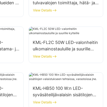
lueiden ja
tulvavalojen toimittaja, hätä- ja
tukseen
katastrofiapukohteiden valaistus
View Details
D-
KML-FL2C 50W LED-valonheitin
satama- ja
ulkomainostauluille ja suurille
kylteille
View Details
D-
KML-HB50 100 W:n LED-
ätilojen
syväsäteilijävalaisin sisätilojen
,
valaistukseen tehtaissa,
View Details