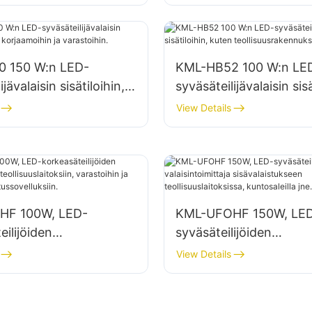
sa jne.
varastoissa jne.
 150 W:n LED-
KML-HB52 100 W:n LE
ijävalaisin sisätiloihin,
syväsäteilijävalaisin sisä
jaamoihin ja
kuten teollisuusrakennu
View Details
in.
varastoihin.
HF 100W, LED-
KML-UFOHF 150W, LE
eilijöiden
syväsäteilijöiden
imittaja
valaisintoimittaja
View Details
laitoksiin, varastoihin ja
sisävalaistukseen
ävalaistussovelluksiin.
teollisuuslaitoksissa,
kuntosaleilla jne.