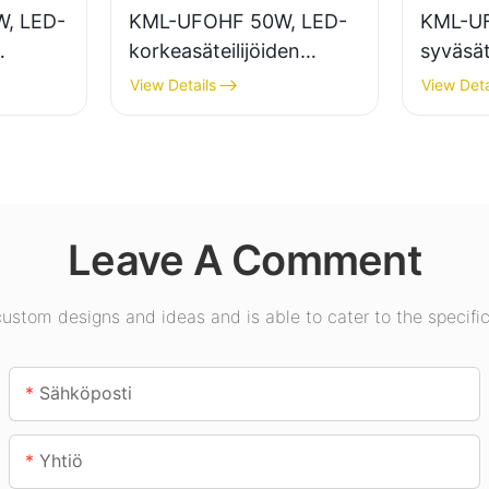
, LED-
KML-UFOHF 50W, LED-
KML-UF
korkeasäteilijöiden
syväsäte
valaisintoimittaja
sisäval
View Details
View Deta
teollisuuslaitoksiin,
näyttel
sa,
varastoihin ja muihin
kuntosal
sisävalaistussovelluksiin.
Leave A Comment
stom designs and ideas and is able to cater to the specific
Sähköposti
Yhtiö