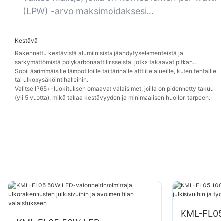
(LPW) -arvo maksimoidaksesi
kustannustehokkuuden ja tehokkuuden.
Kestävä
Rakennettu kestävistä alumiinisista jäähdytyselementeistä ja
särkymättömistä polykarbonaattilinsseistä, jotka takaavat pitkän
käyttöiän vaativissa olosuhteissa.
Sopii äärimmäisille lämpötiloille tai tärinälle alttiille alueille, kuten tehtaille
tai ulkopysäköintihalleihin.
Valitse IP65+-luokituksen omaavat valaisimet, joilla on pidennetty takuu
(yli 5 vuotta), mikä takaa kestävyyden ja minimaalisen huollon tarpeen.
KML-FL05