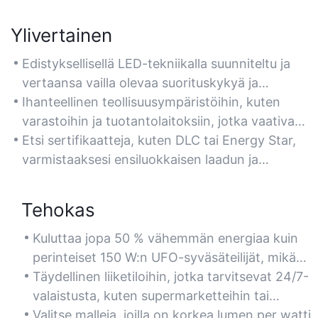
Ylivertainen
Edistyksellisellä LED-tekniikalla suunniteltu ja
vertaansa vailla olevaa suorituskykyä ja
luotettavuutta varten, ja se ylittää perinteiset
Ihanteellinen teollisuusympäristöihin, kuten
150 W:n syväsäteilijät kirkkaudella ja
varastoihin ja tuotantolaitoksiin, jotka vaativat
tehokkuudella.
tasaista ja tehokasta valaistusta.
Etsi sertifikaatteja, kuten DLC tai Energy Star,
varmistaaksesi ensiluokkaisen laadun ja
turvallisuusstandardien noudattamisen.
Tehokas
Kuluttaa jopa 50 % vähemmän energiaa kuin
perinteiset 150 W:n UFO-syväsäteilijät, mikä
vähentää merkittävästi sähkökustannuksia.
Täydellinen liiketiloihin, jotka tarvitsevat 24/7-
valaistusta, kuten supermarketteihin tai
kuntosaleihin, tinkimättä energiansäästöstä.
Valitse malleja, joilla on korkea lumen per watti