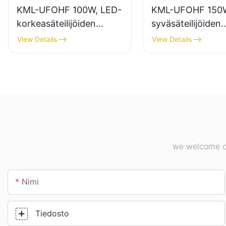
KML-UFOHF 100W, LED-
KML-UFOHF 150W
korkeasäteilijöiden
syväsäteilijöiden
valaisintoimittaja
valaisintoimittaja
View Details
View Details
teollisuuslaitoksiin,
sisävalaistukseen
varastoihin ja muihin
teollisuuslaitoksis
sisävalaistussovelluksiin.
kuntosaleilla jne.
we welcome cu
Nimi
Tiedosto