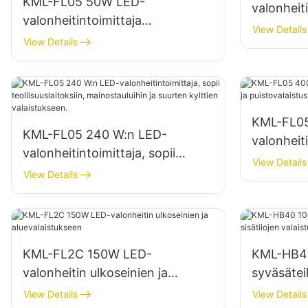
KML-FL05 50W LED-
valonheit
valonheitintoimittaja
julkisivuih
View Details
ulkorakennusten julkisivuihin ja
View Details
työmaava
avoimen tilan valaistukseen
KML-FL0
KML-FL05 240 W:n LED-
valonheiti
valonheitintoimittaja, sopii
puistoval
View Details
teollisuuslaitoksiin,
View Details
mainostauluihin ja suurten
kylttien valaistukseen.
KML-FL2C 150W LED-
KML-HB40
valonheitin ulkoseinien ja
syväsäteil
aluevalaistukseen
valaistuk
View Details
View Details