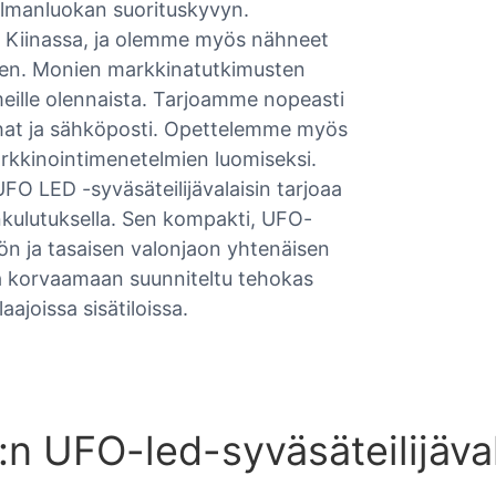
ilmanluokan suorituskyvyn.
Kiinassa, ja olemme myös nähneet
een. Monien markkinatutkimusten
eille olennaista. Tarjoamme nopeasti
 chat ja sähköposti. Opettelemme myös
 markkinointimenetelmien luomiseksi.
 UFO LED -syväsäteilijävalaisin tarjoaa
nkulutuksella. Sen kompakti, UFO-
n ja tasaisen valonjaon yhtenäisen
ja korvaamaan suunniteltu tehokas
aajoissa sisätiloissa.
:n UFO-led-syväsäteilijäva