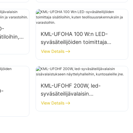
varastoissa jne.
D-
KML-UFOHA 100 W:n LED-
tiloihin,
syväsäteilijöiden toimittaja
ksiin ja
sisätiloihin, kuten
View Details
teollisuusrakennuksiin ja
varastoihin.
KML-UFOHF 200W, led-
D-
syväsäteilijävalaisin
sisävalaistukseen
View Details
näyttelyhalleihin, kuntosaleille
jne.