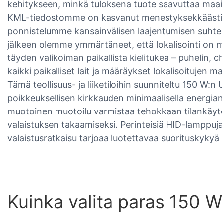
kehitykseen, minkä tuloksena tuote saavuttaa maa
KML-tiedostomme on kasvanut menestyksekkäästi 
ponnistelumme kansainvälisen laajentumisen suht
jälkeen olemme ymmärtäneet, että lokalisointi on m
täyden valikoiman paikallista kielitukea – puhelin,
kaikki paikalliset lait ja määräykset lokalisoitujen
Tämä teollisuus- ja liiketiloihin suunniteltu 150 W:n
poikkeuksellisen kirkkauden minimaalisella energia
muotoinen muotoilu varmistaa tehokkaan tilankäytö
valaistuksen takaamiseksi. Perinteisiä HID-lamppu
valaistusratkaisu tarjoaa luotettavaa suorituskykyä l
Kuinka valita paras 150 W