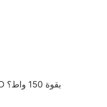
كيف تختار أفضل مصباح إضاءة عالي الإضاءة بتقنية UFO LED بقوة 150 واط؟