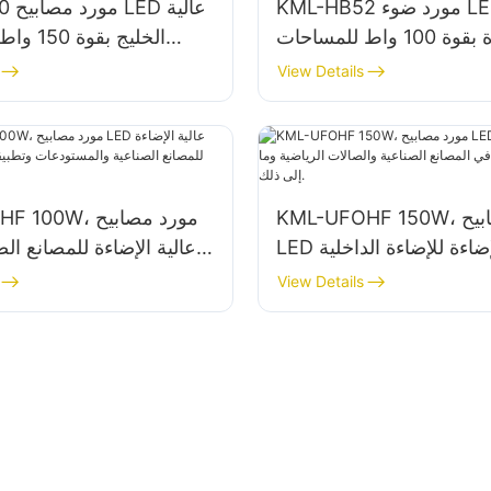
KML-HB52 مورد ضوء LED عالي
-HB50
الجودة بقوة 100 واط للمساحات
الخليج بق
مثل مباني المصانع الصناعية
الداخلية مثل و
View Details
والمستودعات.
والمستودعات.
KML-UFOHF 150W، مورد مصابيح
KML-UFOHF 100W
LED عالية الإضاءة للإضاءة الداخلية
لمصانع الصناعية والصالات
والمستودعات وتطبيقا
View Details
الرياضية وما إلى ذلك.
الداخلية الأخرى.