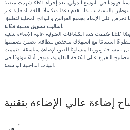
شهدت منصة KML الخاصة بنا نموًا ناجحًا في الصين، كما لمسنا جهودنا في التوسع الدولي. بعد إجراء
طين بالنسبة لنا. لذا، نقدم دعمًا متكاملًا باللغة المحلية عبر
ا نحرص على الإلمام بجميع القوانين واللوائح المحلية لتطبيق
أساليب تسويق محلية فعّالة.
صُممت هذه الكشافات الضوئية عالية الإضاءة بتقنية LED على شكل طبق طائر بقدرة 150 واط خصيصًا
طوعًا استثنائيًا مع استهلاك منخفض للطاقة. يضمن تصميمها
 للمساحة وتوزيعًا متساويًا للضوء لإضاءة متناسقة. صُممت
بيح التفريغ عالي الكثافة التقليدية، وتوفر أداءً موثوقًا في
البيئات الداخلية الواسعة.
أرقى