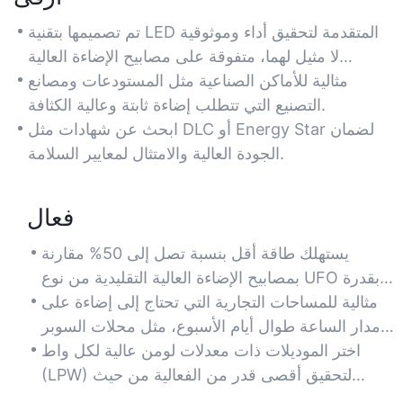
تم تصميمها بتقنية LED المتقدمة لتحقيق أداء وموثوقية
لا مثيل لهما، متفوقة على مصابيح الإضاءة العالية
التقليدية بقدرة 150 واط من حيث السطوع والكفاءة.
مثالية للأماكن الصناعية مثل المستودعات ومصانع
التصنيع التي تتطلب إضاءة ثابتة وعالية الكثافة.
ابحث عن شهادات مثل DLC أو Energy Star لضمان
الجودة العالية والامتثال لمعايير السلامة.
فعال
يستهلك طاقة أقل بنسبة تصل إلى 50% مقارنة
بمصابيح الإضاءة العالية التقليدية من نوع UFO بقدرة
150 واط، مما يقلل بشكل كبير من تكاليف الكهرباء.
مثالية للمساحات التجارية التي تحتاج إلى إضاءة على
مدار الساعة طوال أيام الأسبوع، مثل محلات السوبر
ماركت أو الصالات الرياضية، دون المساس بتوفير
اختر الموديلات ذات معدلات لومن عالية لكل واط
الطاقة.
(LPW) لتحقيق أقصى قدر من الفعالية من حيث
التكلفة والكفاءة.