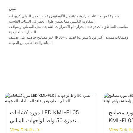
متين
مصنوعة من مشتتات حرارية متينة من الألومنيوم وعدسات من البولي كربونات
المقاومة للكسر، مما يضمن طول العمر في البيئات القاسية.
مناسب للمناطق ذات درجات الحرارة أو الاهتزازات الشديدة، مثل المصانع أو مواقف
السيارات الخارجية.
اختر مصابيح حاصلة على تصنيف IP65+ وضمانات ممتدة (أكثر من 5 سنوات) لضمان
المتانة والحد الأدنى من الصيانة.
 مصابيح LED بقدرة 100 واط
مورد كشافات LED KML-FL05
KML- لواجهات المباني وإضاءة
بقدرة 50 واط لواجهات المباني
مواقع البناء
الخارجية وإضاءة المساحات المفتوحة
View Details
View Details