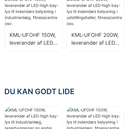
lagerbygninger og
lagerbygninger og
andre indendørs
andre indendørs
belysningsapplikati
belysningsapplikati
oner.
oner.
KML-UFOHF 150W,
KML-UFOHF 200W,
leverandør af LED-
leverandør af LED-
high bay-lys til
high bay-lys til
indendørs
indendørs
belysning i
belysning i
industrianlæg,
udstillingshaller,
fitnesscentre osv.
fitnesscentre osv.
DU KAN GODT LIDE