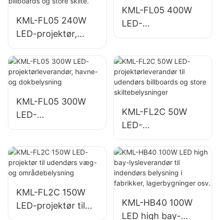
er
KML-FL05 400W
KML-FL05 240W
LED-
LED-projektør,
projektørleverandø
leverandør,
r, plads- og
velegnet til
parkbelysning
industrianlæg,
billboards og store
skilte.
KML-FL05 300W
KML-FL2C 50W
LED-
LED-
projektørleverandø
projektørleverandø
r, havne- og
r til udendørs
dokbelysning
billboards og store
skiltebelysninger
KML-FL2C 150W
KML-HB40 100W
LED-projektør til
LED high bay-
udendørs væg- og