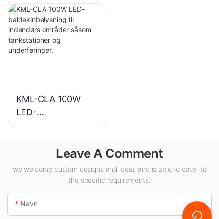
industrianlæg,
indendørs
lagerbygninger og
belysning i
andre indendørs
udstillingshaller,
belysningsapplikati
fitnesscentre osv.
oner.
KML-CLA 100W
LED-
baldakinbelysning
til indendørs
Leave A Comment
områder såsom
tankstationer og
we welcome custom designs and ideas and is able to cater to
underføringer.
the specific requirements.
Navn