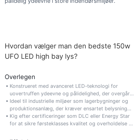
pålidelig ydeevne i store indendørsmiljøer.
Hvordan vælger man den bedste 150w
UFO LED high bay lys?
Overlegen
Konstrueret med avanceret LED-teknologi for
uovertruffen ydeevne og pålidelighed, der overgår
traditionelle 150W højbay-lys i lysstyrke og
Ideel til industrielle miljøer som lagerbygninger og
effektivitet.
produktionsanlæg, der kræver ensartet belysning
med høj intensitet.
Kig efter certificeringer som DLC eller Energy Star
for at sikre førsteklasses kvalitet og overholdelse af
sikkerhedsstandarder.