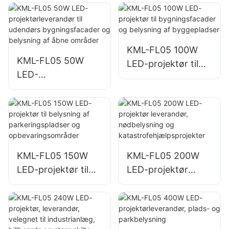
KML-FL05 100W
KML-FL05 50W
LED-projektør til
LED-
bygningsfacader
projektørleverandø
og belysning af
r til udendørs
byggepladser
bygningsfacader
og belysning af
åbne områder
KML-FL05 150W
KML-FL05 200W
LED-projektør til
LED-projektør
belysning af
leverandør,
parkeringspladser
nødbelysning og
og
katastrofehjælpspr
opbevaringsområd
ojekter