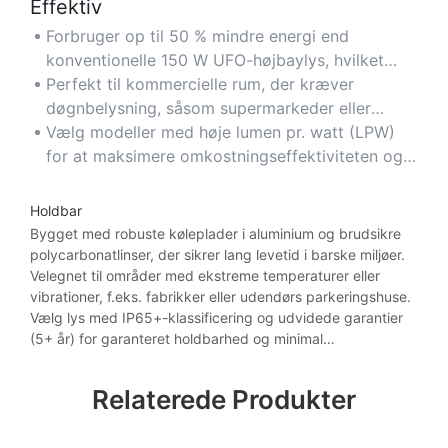
Effektiv
Forbruger op til 50 % mindre energi end
konventionelle 150 W UFO-højbaylys, hvilket
reducerer elomkostningerne betydeligt.
Perfekt til kommercielle rum, der kræver
døgnbelysning, såsom supermarkeder eller
fitnesscentre, uden at gå på kompromis med
Vælg modeller med høje lumen pr. watt (LPW)
energibesparelserne.
for at maksimere omkostningseffektiviteten og
effektiviteten.
Holdbar
Bygget med robuste køleplader i aluminium og brudsikre
polycarbonatlinser, der sikrer lang levetid i barske miljøer.
Velegnet til områder med ekstreme temperaturer eller
vibrationer, f.eks. fabrikker eller udendørs parkeringshuse.
Vælg lys med IP65+-klassificering og udvidede garantier
(5+ år) for garanteret holdbarhed og minimal
vedligeholdelse.
Relaterede Produkter