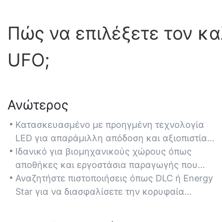
Πώς να επιλέξετε τον κ
UFO;
Ανώτερος
Κατασκευασμένο με προηγμένη τεχνολογία
LED για απαράμιλλη απόδοση και αξιοπιστία,
ξεπερνώντας τα παραδοσιακά φώτα υψηλής
Ιδανικό για βιομηχανικούς χώρους όπως
απόδοσης 150W σε φωτεινότητα και απόδοση.
αποθήκες και εργοστάσια παραγωγής που
απαιτούν συνεπή φωτισμό υψηλής έντασης.
Αναζητήστε πιστοποιήσεις όπως DLC ή Energy
Star για να διασφαλίσετε την κορυφαία
ποιότητα και τη συμμόρφωση με τα πρότυπα
ασφαλείας.