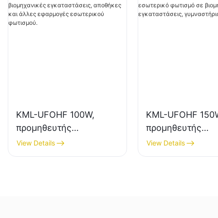
KML-UFOHF 100W,
KML-UFOHF 150
προμηθευτής
προμηθευτής
φωτιστικών LED
φωτιστικών LED
View Details
View Details
υψηλής ποιότητας για
υψηλής ευκρίνει
βιομηχανικές
εσωτερικό φωτισ
εγκαταστάσεις,
βιομηχανικές
αποθήκες και άλλες
εγκαταστάσεις,
εφαρμογές εσωτερικού
γυμναστήρια κ.λ