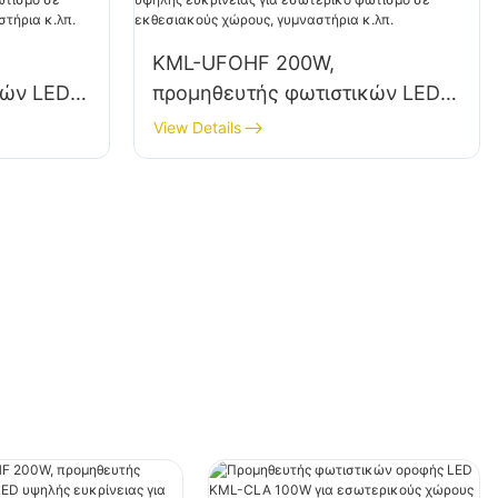
KML-UFOHF 200W,
κών LED
προμηθευτής φωτιστικών LED
α
υψηλής ευκρίνειας για
View Details
εσωτερικό φωτισμό σε
τάσεις,
εκθεσιακούς χώρους,
γυμναστήρια κ.λπ.