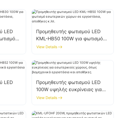
ύ LED
Προμηθευτής φωτισμού LED
ωτισμό
KML-HB50 100W για φωτισμό
ε
εσωτερικών χώρων σε
View Details
 κ.λπ.
εργοστάσια, αποθήκες κ.λπ.
ύ LED
Προμηθευτής φωτισμού LED
100W υψηλής ευκρίνειας για
 όπως
εσωτερικούς χώρους, όπως
View Details
ια και
βιομηχανικά εργοστάσια και
αποθήκες.