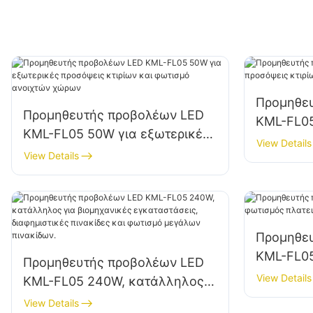
Προμηθε
Προμηθευτής προβολέων LED
KML-FL05
KML-FL05 50W για εξωτερικές
κτιρίων 
View Details
προσόψεις κτιρίων και φωτισμό
View Details
εργοταξί
ανοιχτών χώρων
Προμηθε
KML-FL0
Προμηθευτής προβολέων LED
πλατειών
View Details
KML-FL05 240W, κατάλληλος
για βιομηχανικές
View Details