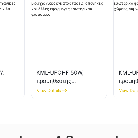
W,
KML-UFOHF 50W,
KML-U
προμηθευτής
προμηθ
φωτιστικών LED
φωτιστ
View Details
View Deta
ας για
υψηλής ευκρίνειας για
υψηλής
μό σε
βιομηχανικές
εσωτερ
εγκαταστάσεις,
εκθεσι
αποθήκες και άλλες
γυμνασ
π.
εφαρμογές εσωτερικού