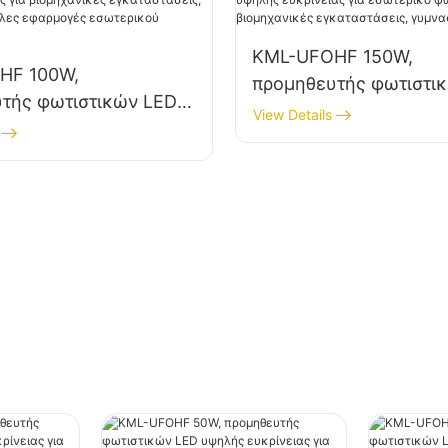
KML-UFOHF 150W,
HF 100W,
προμηθευτής φωτιστι
τής φωτιστικών LED
υψηλής ευκρίνειας γι
View Details
οιότητας για
εσωτερικό φωτισμό σε
ικές εγκαταστάσεις,
βιομηχανικές εγκατασ
 και άλλες
γυμναστήρια κ.λπ.
ς εσωτερικού
.