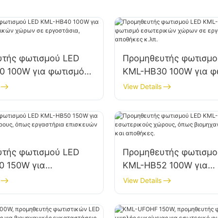
υτής φωτισμού LED
Προμηθευτής φωτισμο
 100W για φωτισμό
KML-HB30 100W για φ
κών χώρων σε
εσωτερικών χώρων σ
View Details
ια, αποθήκες κ.λπ.
εργοστάσια, αποθήκες
υτής φωτισμού LED
Προμηθευτής φωτισμο
0 150W για
KML-HB52 100W για
ούς χώρους, όπως
εσωτερικούς χώρους,
View Details
ια επισκευών και
βιομηχανικά εργοστάσ
.
αποθήκες.