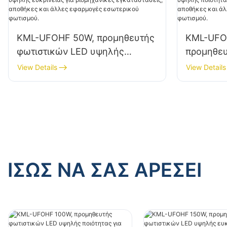
KML-UFOHF 50W, προμηθευτής
KML-UFO
φωτιστικών LED υψηλής
προμηθευ
ευκρίνειας για βιομηχανικές
υψηλής π
View Details
View Details
εγκαταστάσεις, αποθήκες και
βιομηχαν
άλλες εφαρμογές εσωτερικού
αποθήκες
φωτισμού.
εφαρμογέ
φωτισμού
ΊΣΩΣ ΝΑ ΣΑΣ ΑΡΈΣΕΙ