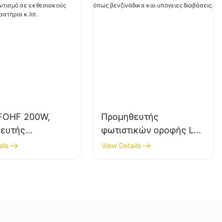
FOHF 200W,
Προμηθευτής
ευτής
φωτιστικών οροφής LED
ικών LED
KML-CLA 100W για
ils
View Details
 ευκρίνειας για
εσωτερικούς χώρους
ικό φωτισμό σε
όπως βενζινάδικα και
ακούς χώρους,
υπόγειες διαβάσεις.
τήρια κ.λπ.