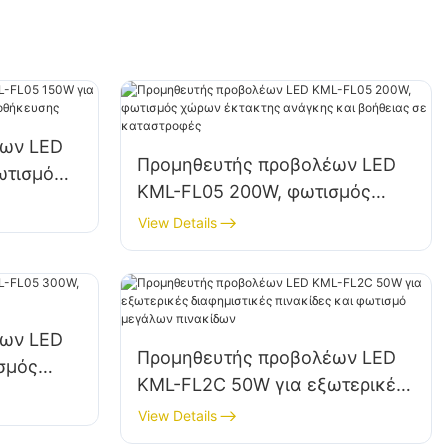
έων LED
Προμηθευτής προβολέων LED
ωτισμό
KML-FL05 200W, φωτισμός
ι
χώρων έκτακτης ανάγκης και
View Details
βοήθειας σε καταστροφές
έων LED
Προμηθευτής προβολέων LED
σμός
KML-FL2C 50W για εξωτερικές
ων
διαφημιστικές πινακίδες και
View Details
φωτισμό μεγάλων πινακίδων