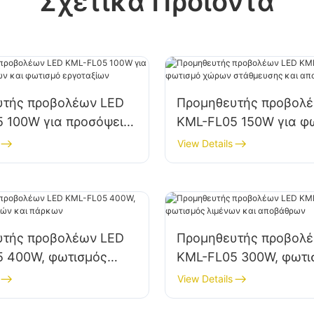
Σχετικά Προϊόντα
υτής προβολέων LED
Προμηθευτής προβολ
 100W για προσόψεις
KML-FL05 150W για φ
και φωτισμό
χώρων στάθμευσης κα
View Details
ων
αποθήκευσης
υτής προβολέων LED
Προμηθευτής προβολ
5 400W, φωτισμός
KML-FL05 300W, φωτι
 και πάρκων
λιμένων και αποβάθρ
View Details