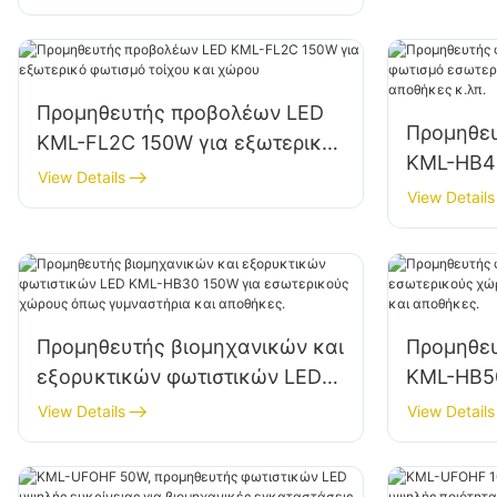
εγκαταστάσεις, διαφημιστικές
πινακίδες και φωτισμό
μεγάλων πινακίδων.
Προμηθευτής προβολέων LED
Προμηθε
KML-FL2C 150W για εξωτερικό
KML-HB40
φωτισμό τοίχου και χώρου
View Details
εσωτερι
View Details
εργοστάσ
Προμηθευτής βιομηχανικών και
Προμηθε
εξορυκτικών φωτιστικών LED
KML-HB5
KML-HB30 150W για
εσωτερικ
View Details
View Details
εσωτερικούς χώρους όπως
εργαστήρ
γυμναστήρια και αποθήκες.
αποθήκες