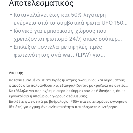
Αποτελεσματικός
Καταναλώνει έως και 50% λιγότερη
ενέργεια από τα συμβατικά φώτα UFO 150W,
μειώνοντας σημαντικά το κόστος ηλεκτρικής
Ιδανικό για εμπορικούς χώρους που
ενέργειας.
χρειάζονται φωτισμό 24/7, όπως σούπερ
μάρκετ ή γυμναστήρια, χωρίς συμβιβασμούς
Επιλέξτε μοντέλα με υψηλές τιμές
στην εξοικονόμηση ενέργειας.
φωτεινότητας ανά watt (LPW) για
μεγιστοποίηση της σχέσης κόστους-
αποτελεσματικότητας και της
Διαρκής
αποδοτικότητας.
Κατασκευασμένο με στιβαρές ψύκτρες αλουμινίου και άθραυστους
φακούς από πολυανθρακικό, εξασφαλίζοντας μακροζωία σε αντίξοες
συνθήκες.
Κατάλληλο για περιοχές με ακραίες θερμοκρασίες ή δονήσεις, όπως
εργοστάσια ή υπαίθριους χώρους στάθμευσης.
Επιλέξτε φωτιστικά με βαθμολογία IP65+ και εκτεταμένες εγγυήσεις
(5+ έτη) για εγγυημένη ανθεκτικότητα και ελάχιστη συντήρηση.