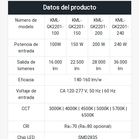
Datos del producto
Número de
KML-
KML-
KML-
KML-
modelo
GK2201-
GK2201-
GK2201-
GK2201-
100
150
200
240
Potencia de
100W
150 W
200 W
240 W
entrada
Salida de
16.000
22.500
28.000
36.000
lúmenes
lm
lm
lm
lm
Eficacia
140-160 lm/w
Voltaje de
CA 120-277 V, 50 Hz | 60 Hz
entrada
CCT
3000K | 4000K | 4500K | 5000K | 5700K |
6500K
CRI
Ra≥70 (Ra≥80 opcional)
Chip LED
SMD2835