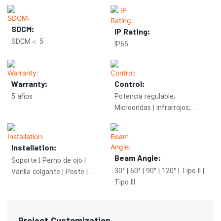
SDCM:
IP Rating:
SDCM＜ 5
IP65
Warranty:
Control:
5 años
Potencia regulable;
Microondas | Infrarrojos;
Zigbee.
Installation:
Beam Angle:
Soporte | Perno de ojo |
30° | 60° | 90° | 120° | Tipo II |
Varilla colgante | Poste |
Tipo III
Elevador de cuerda
deslizante
Project Customization