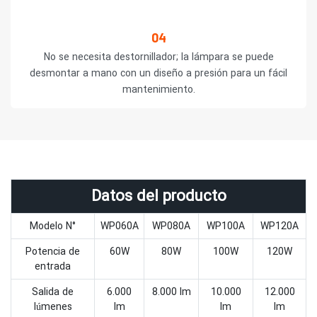
04
No se necesita destornillador; la lámpara se puede
desmontar a mano con un diseño a presión para un fácil
mantenimiento.
Datos del producto
Modelo N°
WP060A
WP080A
WP100A
WP120A
Potencia de
60W
80W
100W
120W
entrada
Salida de
6.000
8.000 lm
10.000
12.000
lúmenes
lm
lm
lm