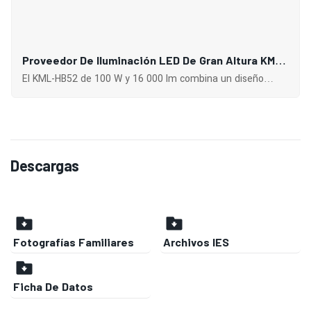
Proveedor De Iluminación LED De Gran Altura KML-
HB52 De 100 W Para Espacios Interiores Como
El KML-HB52 de 100 W y 16 000 lm combina un diseño
Edificios De Fábricas Industriales Y Almacenes.
elegante, alto brillo y larga vida útil, además de alta
eficiencia energética y durabilidad.
Descargas
Fotografías Familiares
Archivos IES
Ficha De Datos