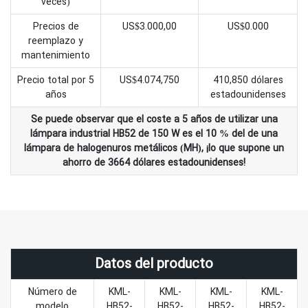
veces)
Precios de
US$3.000,00
US$0.000
reemplazo y
mantenimiento
Precio total por 5
US$4.074,750
410,850 dólares
años
estadounidenses
Se puede observar que el coste a 5 años de utilizar una
lámpara industrial HB52 de 150 W es el 10 % del de una
lámpara de halogenuros metálicos (MH), ¡lo que supone un
ahorro de 3664 dólares estadounidenses!
Datos del producto
Número de
KML-
KML-
KML-
KML-
modelo
HB52-
HB52-
HB52-
HB52-