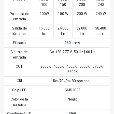
100
150
200
240
Potencia de
100W
150 W
200 W
240 W
entrada
Salida de
16.000
24.000
32.000
38.400
lúmenes
lm
lm
lm
lm
Eficacia
160 lm/w
Voltaje de
CA 120-277 V, 50 Hz | 60 Hz
entrada
CCT
3000K | 4000K | 4500K | 5000K | 5700K |
6500K
CRI
Ra≥70 (Ra≥80 opcional)
Chip LED
SMD2835
Color de la
Negro
carcasa
Clasificación IP
IP65